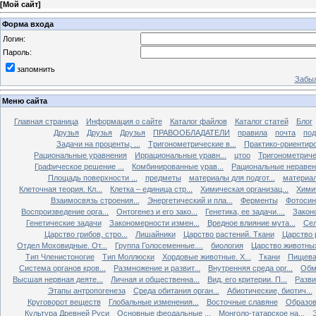
[
Мой сайт
]
Форма входа
Логин:
Пароль:
запомнить
Забыл
Меню сайта
Главная страница
Информация о сайте
Каталог файлов
Каталог статей
Блог
Друзья
Друзья
Друзья
ПРАВООБЛАДАТЕЛИ
правила
почта
под
Задачи на проценты, ...
Tригонометрические в...
Практико-ориентиро
Рациональные уравнения
Иррациональные уравн...
цтоо
Тригонометричес
Графическое решение ...
Комбинированные урав...
Рациональные неравен.
Площадь поверхности ...
предметы
материалы для подгот...
материал
Клеточная теория. Кл...
Клетка – единица стр...
Химическая организац...
Химич
Взаимосвязь строения...
Энергетический и пла...
Ферменты
Фотосин
Воспроизведение орга...
Онтогенез и его зако...
Генетика, ее задачи....
Закон
Генетические задачи
Закономерности измен...
Вредное влияние мута...
Сел
Царство грибов, стро...
Лишайники
Царство растений. Ткани
Царство р
Отдел Моховидные. От...
Группа Голосеменные....
биология
Царство животных
Тип Членистоногие
Тип Моллюски
Хордовые животные. Х...
Ткани
Пищева
Система органов кров...
Размножение и развит...
Внутренняя среда орг...
Обм
Высшая нервная деяте...
Личная и общественна...
Вид, его критерии. П...
Разви
Этапы антропогенеза
Среда обитания орган...
Абиотические, биотич...
Круговорот веществ
Глобальные изменения...
Восточные славяне
Образов
Культура Древней Руси
Основные феодальные ...
Монголо-татарское на...