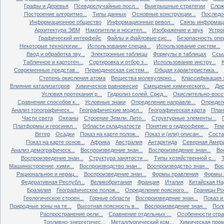
Графы и Деревья
Псевдослучайные посл...
Выигрышные стратегии
Слож
Построение алгоритмо...
Типы данных
Основные конструкции...
Последов
Информационное общество
Информационные револ...
Связь информаци
Архитектура ЭВМ
Накопители и носител...
Изображение и звук
Устро
Графический интерфейс
Файлы и файловые сис...
Безопасность опер
Некоторые технологии...
Использование специа...
Использование систем...
Ввод и обработка зву...
Электронные таблицы
Формулы в таблицах
Ссыл
Табличное и картотеч...
Сортировка и отбор з...
Использование инстру...
Современные представ...
Периодическая систем...
Общая характеристика...
Степень окисления атома
Вещества молекулярно...
Классификация х
Влияние катализаторов
Химическое равновесие
Смещение химического...
Дис
Условия протекания р...
Гидролиз солей. Сред...
Окислительно-восст
Сравнение способов к...
Условные знаки
Определение направле...
Определе
Анализ топографическ...
Географические модел...
Географическая карта
План
Части света
Океаны
Строение Земли. Лито...
Структурные элементы...
Платформы и геосинкл...
Области складчатости
Понятие о гидросфере...
Тем
Ветер
Осадки
Показ на карте полож...
Показ и (или) описан...
Состав
Показ на карте основ...
Африка
Австралия
Антарктида
Северная Амер
Анализ демографическ...
Воспроизведение знан...
Воспроизведение знан...
Во
Воспроизведение знан...
Структура занятости ...
Типы хозяйственной с...
Т
Машиностроение, хими...
Воспроизводство знан...
Воспроизводство знан...
Вос
Рациональное и нерац...
Воспроизведение знан...
Формы правления
Формы а
Федеративная Республ...
Великобритания
Франция
Италия
Китайская Нар
Бразилия
Географическое полож...
Определение поясного...
Границы Рос
Геологическое строен...
Горные области
Воспроизведение знан...
Показ и 
Природные зоны на те...
Высотная поясность в...
Воспроизведение знан...
Поло
Распространение рели...
Сравнение отдельных ...
Особенности отрас
Топливно-энергетичес...
Металлургический ком...
Химическая пром