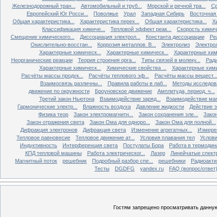
Железнодорожный тран...
Автомобильный и труб...
Морской и речной тра...
Ср
Европейский Юг Росси...
Поволжье
Урал
Западная Сибирь
Восточная
Общая характеристика...
Характеристика перех...
Общая характеристика...
Х
Классификация химиче...
Тепловой эффект реак...
Скорость химиче
Смещение химического...
Диссоциация электрол...
Константа диссоциации
Ре
Окислительно-восстан...
Коррозия металлов. В...
Электролиз
Электро
Характерные химическ...
Характерные химическ...
Характерные хими
Неорганические реакции
Теория строения орга...
Типы связей в молеку...
Ради
Характерные химическ...
Химические свойства ...
Характерные хими
Расчёты массы продук...
Расчёты теплового эф...
Расчёты массы вещест..
Взаимосвязь различны...
Правила работы в лаб...
Методы исследова
движение по окружности
Броуновское движение
Амплитуда, период, ч...
Третий закон Ньютона
Взаимодействие заряд...
Взаимодействие ма
Гармонические электр...
Влажность воздуха
Давление жидкости
Действие э
Физика теор
Закон электромагнитн...
Закон сохранения эле...
Закон
Закон отражения света
Закон Ома для одноро...
Закон Ома для полной...
Дифракция электронов
Дифракция света
Изменение агрегатных...
Измерен
Тепловое равновесие
Тепловое движение ат...
Условия плавания тел
Услови
Индуктивность
Интерференция света
Постулаты Бора
Работа в термодин
КПД тепловой машины
Работа электрическог...
Лазер
Линейчатые спект
Магнитный поток
решебник
Подробный разбор спе...
решебники
Радиоакти
Тесты
DGDFG
yandex.ru
FAQ (вопрос/ответ
Гостям запрещено просматривать данную 