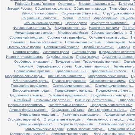
Реформы Ивана Грозного
Опричнина
Внешняя политика в X...
Культура Р
История России
Общество как система
Общество и природа
Типы общества
Личность и ее социал...
Социальные статусы и...
Структура познания
Социальные ценности ...
Мораль
Религия
Мировоззрение
Социальн
Экономические ресурсы
Производство
Измерители экономиче...
Э
Финансовая система РФ
Бюджетная система
Налоговая система
Понятие 
Международные эконом...
Мировое хозяйство
Социальные общности
Эт
Социальный конфликт
Социальная стратифик...
Основные страты совр...
Не
Политика
Политическая власть
Политическая система
Тоталитаризм
Авт
Политические партии
Политический процесс
Партийные системы
Выборы
Понятие «право»
Источники права
Система права
Юридическая ответств.
Исполнительная власть
Судебная власть
Права граждан
Административное п
Особенности наказани...
Трудовое право
Трудоустройство несо...
Семейн
Плеоназм
Выразительность речи
Смешение паронимов
Неуместное уп
Правописание пристав...
Правописание Ъ и Ь
Правописание согласн...
П
Морфологические норм...
Личные окончания гла...
Морфологические норм...
Су
НЕ с глаголами, прич...
Простое предложение
Синтаксические нормы
Обо
Построение предложен...
Сложносочиненное пре...
Сложноподчиненное пр...
Вопросительные предл...
Предложения с началь...
Предложения с there ...
Предложения с констр...
Условные предложения...
Предложения с констр...
П
Английский
Различные средства с...
Имена существительны...
Определён
Наречия в сравнитель...
Числительные количес...
Порядковые числительные
Личные формы глаголо...
Страдательный залог
Личные формы глаголо...
Ли
Эквиваленты модальны...
Различные грамматиче...
Аффиксы как элеме
Суффикс наречий -ly
Отрицательные префик...
Многозначность лекси...
Лекс
Единицы измерения ко...
Скорость передачи ин...
Системный подход к м.
Математические модели
Использование виртуа...
Позиционные сис
Кодирование числовой...
Арифметические опера...
Логические функции
Лог