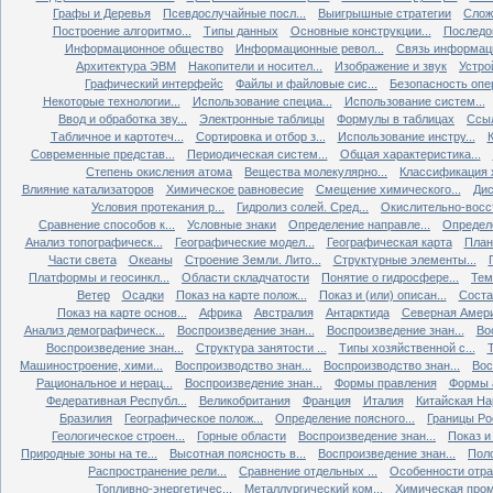
Графы и Деревья
Псевдослучайные посл...
Выигрышные стратегии
Слож
Построение алгоритмо...
Типы данных
Основные конструкции...
Последов
Информационное общество
Информационные револ...
Связь информаци
Архитектура ЭВМ
Накопители и носител...
Изображение и звук
Устро
Графический интерфейс
Файлы и файловые сис...
Безопасность опер
Некоторые технологии...
Использование специа...
Использование систем...
Ввод и обработка зву...
Электронные таблицы
Формулы в таблицах
Ссыл
Табличное и картотеч...
Сортировка и отбор з...
Использование инстру...
Современные представ...
Периодическая систем...
Общая характеристика...
Степень окисления атома
Вещества молекулярно...
Классификация х
Влияние катализаторов
Химическое равновесие
Смещение химического...
Дис
Условия протекания р...
Гидролиз солей. Сред...
Окислительно-восст
Сравнение способов к...
Условные знаки
Определение направле...
Определе
Анализ топографическ...
Географические модел...
Географическая карта
План
Части света
Океаны
Строение Земли. Лито...
Структурные элементы...
Платформы и геосинкл...
Области складчатости
Понятие о гидросфере...
Тем
Ветер
Осадки
Показ на карте полож...
Показ и (или) описан...
Состав
Показ на карте основ...
Африка
Австралия
Антарктида
Северная Амер
Анализ демографическ...
Воспроизведение знан...
Воспроизведение знан...
Во
Воспроизведение знан...
Структура занятости ...
Типы хозяйственной с...
Т
Машиностроение, хими...
Воспроизводство знан...
Воспроизводство знан...
Вос
Рациональное и нерац...
Воспроизведение знан...
Формы правления
Формы а
Федеративная Республ...
Великобритания
Франция
Италия
Китайская Нар
Бразилия
Географическое полож...
Определение поясного...
Границы Рос
Геологическое строен...
Горные области
Воспроизведение знан...
Показ и 
Природные зоны на те...
Высотная поясность в...
Воспроизведение знан...
Поло
Распространение рели...
Сравнение отдельных ...
Особенности отрас
Топливно-энергетичес...
Металлургический ком...
Химическая пром