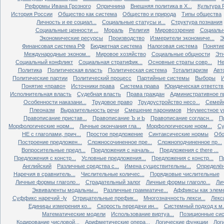
Реформы Ивана Грозного
Опричнина
Внешняя политика в X...
Культура Р
История России
Общество как система
Общество и природа
Типы общества
Личность и ее социал...
Социальные статусы и...
Структура познания
Социальные ценности ...
Мораль
Религия
Мировоззрение
Социальн
Экономические ресурсы
Производство
Измерители экономиче...
Э
Финансовая система РФ
Бюджетная система
Налоговая система
Понятие 
Международные эконом...
Мировое хозяйство
Социальные общности
Эт
Социальный конфликт
Социальная стратифик...
Основные страты совр...
Не
Политика
Политическая власть
Политическая система
Тоталитаризм
Авт
Политические партии
Политический процесс
Партийные системы
Выборы
Понятие «право»
Источники права
Система права
Юридическая ответств.
Исполнительная власть
Судебная власть
Права граждан
Административное п
Особенности наказани...
Трудовое право
Трудоустройство несо...
Семейн
Плеоназм
Выразительность речи
Смешение паронимов
Неуместное уп
Правописание пристав...
Правописание Ъ и Ь
Правописание согласн...
П
Морфологические норм...
Личные окончания гла...
Морфологические норм...
Су
НЕ с глаголами, прич...
Простое предложение
Синтаксические нормы
Обо
Построение предложен...
Сложносочиненное пре...
Сложноподчиненное пр...
Вопросительные предл...
Предложения с началь...
Предложения с there ...
Предложения с констр...
Условные предложения...
Предложения с констр...
П
Английский
Различные средства с...
Имена существительны...
Определён
Наречия в сравнитель...
Числительные количес...
Порядковые числительные
Личные формы глаголо...
Страдательный залог
Личные формы глаголо...
Ли
Эквиваленты модальны...
Различные грамматиче...
Аффиксы как элеме
Суффикс наречий -ly
Отрицательные префик...
Многозначность лекси...
Лекс
Единицы измерения ко...
Скорость передачи ин...
Системный подход к м.
Математические модели
Использование виртуа...
Позиционные сис
Кодирование числовой...
Арифметические опера...
Логические функции
Лог