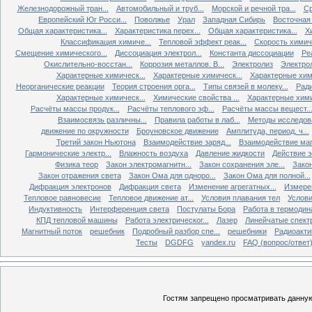
Железнодорожный тран...
Автомобильный и труб...
Морской и речной тра...
Ср
Европейский Юг Росси...
Поволжье
Урал
Западная Сибирь
Восточная
Общая характеристика...
Характеристика перех...
Общая характеристика...
Х
Классификация химиче...
Тепловой эффект реак...
Скорость химиче
Смещение химического...
Диссоциация электрол...
Константа диссоциации
Ре
Окислительно-восстан...
Коррозия металлов. В...
Электролиз
Электро
Характерные химическ...
Характерные химическ...
Характерные хими
Неорганические реакции
Теория строения орга...
Типы связей в молеку...
Ради
Характерные химическ...
Химические свойства ...
Характерные хими
Расчёты массы продук...
Расчёты теплового эф...
Расчёты массы вещест..
Взаимосвязь различны...
Правила работы в лаб...
Методы исследова
движение по окружности
Броуновское движение
Амплитуда, период, ч...
Третий закон Ньютона
Взаимодействие заряд...
Взаимодействие ма
Гармонические электр...
Влажность воздуха
Давление жидкости
Действие э
Физика теор
Закон электромагнитн...
Закон сохранения эле...
Закон
Закон отражения света
Закон Ома для одноро...
Закон Ома для полной...
Дифракция электронов
Дифракция света
Изменение агрегатных...
Измерен
Тепловое равновесие
Тепловое движение ат...
Условия плавания тел
Услови
Индуктивность
Интерференция света
Постулаты Бора
Работа в термодин
КПД тепловой машины
Работа электрическог...
Лазер
Линейчатые спект
Магнитный поток
решебник
Подробный разбор спе...
решебники
Радиоакти
Тесты
DGDFG
yandex.ru
FAQ (вопрос/ответ
Гостям запрещено просматривать данную 