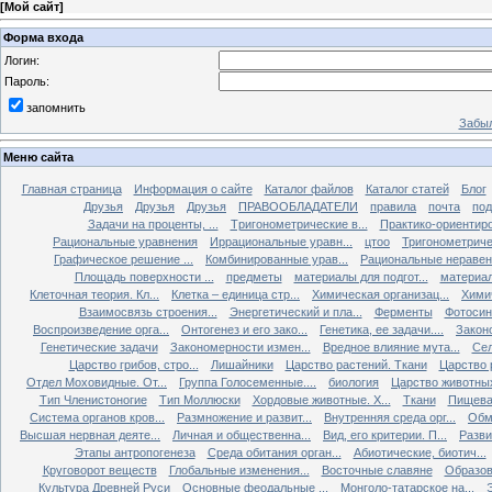
[
Мой сайт
]
Форма входа
Логин:
Пароль:
запомнить
Забыл
Меню сайта
Главная страница
Информация о сайте
Каталог файлов
Каталог статей
Блог
Друзья
Друзья
Друзья
ПРАВООБЛАДАТЕЛИ
правила
почта
под
Задачи на проценты, ...
Tригонометрические в...
Практико-ориентиро
Рациональные уравнения
Иррациональные уравн...
цтоо
Тригонометричес
Графическое решение ...
Комбинированные урав...
Рациональные неравен.
Площадь поверхности ...
предметы
материалы для подгот...
материал
Клеточная теория. Кл...
Клетка – единица стр...
Химическая организац...
Химич
Взаимосвязь строения...
Энергетический и пла...
Ферменты
Фотосин
Воспроизведение орга...
Онтогенез и его зако...
Генетика, ее задачи....
Закон
Генетические задачи
Закономерности измен...
Вредное влияние мута...
Сел
Царство грибов, стро...
Лишайники
Царство растений. Ткани
Царство р
Отдел Моховидные. От...
Группа Голосеменные....
биология
Царство животных
Тип Членистоногие
Тип Моллюски
Хордовые животные. Х...
Ткани
Пищева
Система органов кров...
Размножение и развит...
Внутренняя среда орг...
Обм
Высшая нервная деяте...
Личная и общественна...
Вид, его критерии. П...
Разви
Этапы антропогенеза
Среда обитания орган...
Абиотические, биотич...
Круговорот веществ
Глобальные изменения...
Восточные славяне
Образов
Культура Древней Руси
Основные феодальные ...
Монголо-татарское на...