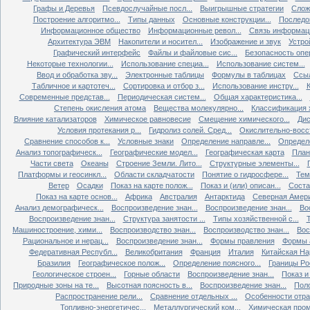
Графы и Деревья
Псевдослучайные посл...
Выигрышные стратегии
Слож
Построение алгоритмо...
Типы данных
Основные конструкции...
Последов
Информационное общество
Информационные револ...
Связь информаци
Архитектура ЭВМ
Накопители и носител...
Изображение и звук
Устро
Графический интерфейс
Файлы и файловые сис...
Безопасность опер
Некоторые технологии...
Использование специа...
Использование систем...
Ввод и обработка зву...
Электронные таблицы
Формулы в таблицах
Ссыл
Табличное и картотеч...
Сортировка и отбор з...
Использование инстру...
Современные представ...
Периодическая систем...
Общая характеристика...
Степень окисления атома
Вещества молекулярно...
Классификация х
Влияние катализаторов
Химическое равновесие
Смещение химического...
Дис
Условия протекания р...
Гидролиз солей. Сред...
Окислительно-восст
Сравнение способов к...
Условные знаки
Определение направле...
Определе
Анализ топографическ...
Географические модел...
Географическая карта
План
Части света
Океаны
Строение Земли. Лито...
Структурные элементы...
Платформы и геосинкл...
Области складчатости
Понятие о гидросфере...
Тем
Ветер
Осадки
Показ на карте полож...
Показ и (или) описан...
Состав
Показ на карте основ...
Африка
Австралия
Антарктида
Северная Амер
Анализ демографическ...
Воспроизведение знан...
Воспроизведение знан...
Во
Воспроизведение знан...
Структура занятости ...
Типы хозяйственной с...
Т
Машиностроение, хими...
Воспроизводство знан...
Воспроизводство знан...
Вос
Рациональное и нерац...
Воспроизведение знан...
Формы правления
Формы а
Федеративная Республ...
Великобритания
Франция
Италия
Китайская Нар
Бразилия
Географическое полож...
Определение поясного...
Границы Рос
Геологическое строен...
Горные области
Воспроизведение знан...
Показ и 
Природные зоны на те...
Высотная поясность в...
Воспроизведение знан...
Поло
Распространение рели...
Сравнение отдельных ...
Особенности отрас
Топливно-энергетичес...
Металлургический ком...
Химическая пром