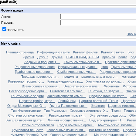
[
Мой сайт
]
Форма входа
Логин:
Пароль:
запомнить
Забыл
Меню сайта
Главная страница
Информация о сайте
Каталог файлов
Каталог статей
Блог
Друзья
Друзья
Друзья
ПРАВООБЛАДАТЕЛИ
правила
почта
под
Задачи на проценты, ...
Tригонометрические в...
Практико-ориентиро
Рациональные уравнения
Иррациональные уравн...
цтоо
Тригонометричес
Графическое решение ...
Комбинированные урав...
Рациональные неравен.
Площадь поверхности ...
предметы
материалы для подгот...
материал
Клеточная теория. Кл...
Клетка – единица стр...
Химическая организац...
Химич
Взаимосвязь строения...
Энергетический и пла...
Ферменты
Фотосин
Воспроизведение орга...
Онтогенез и его зако...
Генетика, ее задачи....
Закон
Генетические задачи
Закономерности измен...
Вредное влияние мута...
Сел
Царство грибов, стро...
Лишайники
Царство растений. Ткани
Царство р
Отдел Моховидные. От...
Группа Голосеменные....
биология
Царство животных
Тип Членистоногие
Тип Моллюски
Хордовые животные. Х...
Ткани
Пищева
Система органов кров...
Размножение и развит...
Внутренняя среда орг...
Обм
Высшая нервная деяте...
Личная и общественна...
Вид, его критерии. П...
Разви
Этапы антропогенеза
Среда обитания орган...
Абиотические, биотич...
Круговорот веществ
Глобальные изменения...
Восточные славяне
Образов
Культура Древней Руси
Основные феодальные ...
Монголо-татарское на...