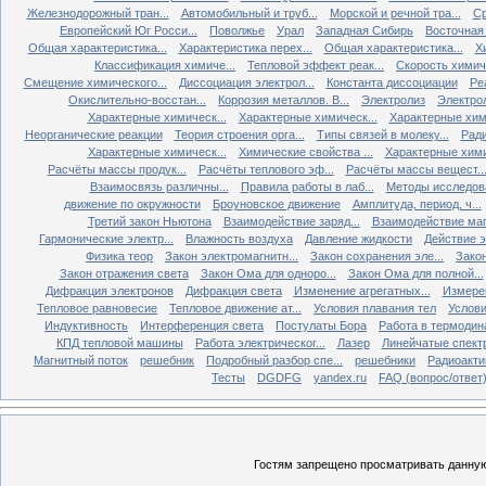
Железнодорожный тран...
Автомобильный и труб...
Морской и речной тра...
Ср
Европейский Юг Росси...
Поволжье
Урал
Западная Сибирь
Восточная
Общая характеристика...
Характеристика перех...
Общая характеристика...
Х
Классификация химиче...
Тепловой эффект реак...
Скорость химиче
Смещение химического...
Диссоциация электрол...
Константа диссоциации
Ре
Окислительно-восстан...
Коррозия металлов. В...
Электролиз
Электро
Характерные химическ...
Характерные химическ...
Характерные хими
Неорганические реакции
Теория строения орга...
Типы связей в молеку...
Ради
Характерные химическ...
Химические свойства ...
Характерные хими
Расчёты массы продук...
Расчёты теплового эф...
Расчёты массы вещест..
Взаимосвязь различны...
Правила работы в лаб...
Методы исследова
движение по окружности
Броуновское движение
Амплитуда, период, ч...
Третий закон Ньютона
Взаимодействие заряд...
Взаимодействие ма
Гармонические электр...
Влажность воздуха
Давление жидкости
Действие э
Физика теор
Закон электромагнитн...
Закон сохранения эле...
Закон
Закон отражения света
Закон Ома для одноро...
Закон Ома для полной...
Дифракция электронов
Дифракция света
Изменение агрегатных...
Измерен
Тепловое равновесие
Тепловое движение ат...
Условия плавания тел
Услови
Индуктивность
Интерференция света
Постулаты Бора
Работа в термодин
КПД тепловой машины
Работа электрическог...
Лазер
Линейчатые спект
Магнитный поток
решебник
Подробный разбор спе...
решебники
Радиоакти
Тесты
DGDFG
yandex.ru
FAQ (вопрос/ответ
Гостям запрещено просматривать данную 