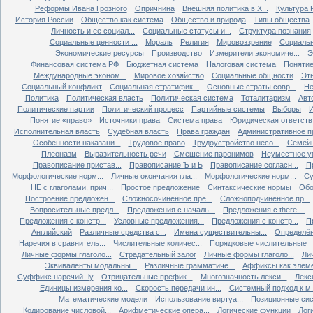
Реформы Ивана Грозного
Опричнина
Внешняя политика в X...
Культура Р
История России
Общество как система
Общество и природа
Типы общества
Личность и ее социал...
Социальные статусы и...
Структура познания
Социальные ценности ...
Мораль
Религия
Мировоззрение
Социальн
Экономические ресурсы
Производство
Измерители экономиче...
Э
Финансовая система РФ
Бюджетная система
Налоговая система
Понятие 
Международные эконом...
Мировое хозяйство
Социальные общности
Эт
Социальный конфликт
Социальная стратифик...
Основные страты совр...
Не
Политика
Политическая власть
Политическая система
Тоталитаризм
Авт
Политические партии
Политический процесс
Партийные системы
Выборы
Понятие «право»
Источники права
Система права
Юридическая ответств.
Исполнительная власть
Судебная власть
Права граждан
Административное п
Особенности наказани...
Трудовое право
Трудоустройство несо...
Семейн
Плеоназм
Выразительность речи
Смешение паронимов
Неуместное уп
Правописание пристав...
Правописание Ъ и Ь
Правописание согласн...
П
Морфологические норм...
Личные окончания гла...
Морфологические норм...
Су
НЕ с глаголами, прич...
Простое предложение
Синтаксические нормы
Обо
Построение предложен...
Сложносочиненное пре...
Сложноподчиненное пр...
Вопросительные предл...
Предложения с началь...
Предложения с there ...
Предложения с констр...
Условные предложения...
Предложения с констр...
П
Английский
Различные средства с...
Имена существительны...
Определён
Наречия в сравнитель...
Числительные количес...
Порядковые числительные
Личные формы глаголо...
Страдательный залог
Личные формы глаголо...
Ли
Эквиваленты модальны...
Различные грамматиче...
Аффиксы как элеме
Суффикс наречий -ly
Отрицательные префик...
Многозначность лекси...
Лекс
Единицы измерения ко...
Скорость передачи ин...
Системный подход к м.
Математические модели
Использование виртуа...
Позиционные сис
Кодирование числовой...
Арифметические опера...
Логические функции
Лог