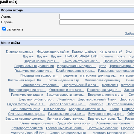
[
Мой сайт
]
Форма входа
Логин:
Пароль:
запомнить
Забыл
Меню сайта
Главная страница
Информация о сайте
Каталог файлов
Каталог статей
Блог
Друзья
Друзья
Друзья
ПРАВООБЛАДАТЕЛИ
правила
почта
под
Задачи на проценты, ...
Tригонометрические в...
Практико-ориентиро
Рациональные уравнения
Иррациональные уравн...
цтоо
Тригонометричес
Графическое решение ...
Комбинированные урав...
Рациональные неравен.
Площадь поверхности ...
предметы
материалы для подгот...
материал
Клеточная теория. Кл...
Клетка – единица стр...
Химическая организац...
Химич
Взаимосвязь строения...
Энергетический и пла...
Ферменты
Фотосин
Воспроизведение орга...
Онтогенез и его зако...
Генетика, ее задачи....
Закон
Генетические задачи
Закономерности измен...
Вредное влияние мута...
Сел
Царство грибов, стро...
Лишайники
Царство растений. Ткани
Царство р
Отдел Моховидные. От...
Группа Голосеменные....
биология
Царство животных
Тип Членистоногие
Тип Моллюски
Хордовые животные. Х...
Ткани
Пищева
Система органов кров...
Размножение и развит...
Внутренняя среда орг...
Обм
Высшая нервная деяте...
Личная и общественна...
Вид, его критерии. П...
Разви
Этапы антропогенеза
Среда обитания орган...
Абиотические, биотич...
Круговорот веществ
Глобальные изменения...
Восточные славяне
Образов
Культура Древней Руси
Основные феодальные ...
Монголо-татарское на...