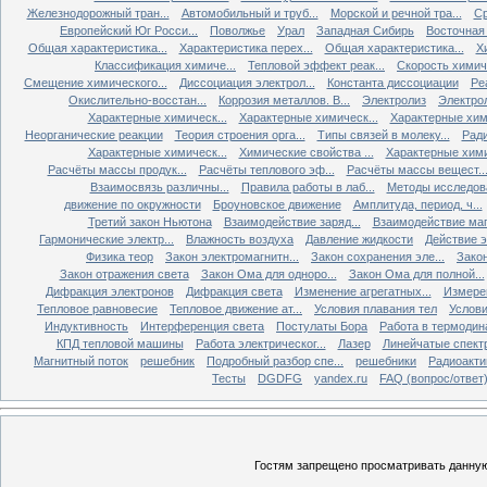
Железнодорожный тран...
Автомобильный и труб...
Морской и речной тра...
Ср
Европейский Юг Росси...
Поволжье
Урал
Западная Сибирь
Восточная
Общая характеристика...
Характеристика перех...
Общая характеристика...
Х
Классификация химиче...
Тепловой эффект реак...
Скорость химиче
Смещение химического...
Диссоциация электрол...
Константа диссоциации
Ре
Окислительно-восстан...
Коррозия металлов. В...
Электролиз
Электро
Характерные химическ...
Характерные химическ...
Характерные хими
Неорганические реакции
Теория строения орга...
Типы связей в молеку...
Ради
Характерные химическ...
Химические свойства ...
Характерные хими
Расчёты массы продук...
Расчёты теплового эф...
Расчёты массы вещест..
Взаимосвязь различны...
Правила работы в лаб...
Методы исследова
движение по окружности
Броуновское движение
Амплитуда, период, ч...
Третий закон Ньютона
Взаимодействие заряд...
Взаимодействие ма
Гармонические электр...
Влажность воздуха
Давление жидкости
Действие э
Физика теор
Закон электромагнитн...
Закон сохранения эле...
Закон
Закон отражения света
Закон Ома для одноро...
Закон Ома для полной...
Дифракция электронов
Дифракция света
Изменение агрегатных...
Измерен
Тепловое равновесие
Тепловое движение ат...
Условия плавания тел
Услови
Индуктивность
Интерференция света
Постулаты Бора
Работа в термодин
КПД тепловой машины
Работа электрическог...
Лазер
Линейчатые спект
Магнитный поток
решебник
Подробный разбор спе...
решебники
Радиоакти
Тесты
DGDFG
yandex.ru
FAQ (вопрос/ответ
Гостям запрещено просматривать данную 