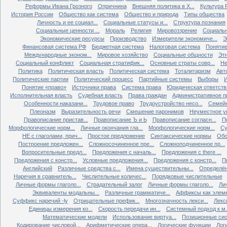
Реформы Ивана Грозного
Опричнина
Внешняя политика в X...
Культура Р
История России
Общество как система
Общество и природа
Типы общества
Личность и ее социал...
Социальные статусы и...
Структура познания
Социальные ценности ...
Мораль
Религия
Мировоззрение
Социальн
Экономические ресурсы
Производство
Измерители экономиче...
Э
Финансовая система РФ
Бюджетная система
Налоговая система
Понятие 
Международные эконом...
Мировое хозяйство
Социальные общности
Эт
Социальный конфликт
Социальная стратифик...
Основные страты совр...
Не
Политика
Политическая власть
Политическая система
Тоталитаризм
Авт
Политические партии
Политический процесс
Партийные системы
Выборы
Понятие «право»
Источники права
Система права
Юридическая ответств.
Исполнительная власть
Судебная власть
Права граждан
Административное п
Особенности наказани...
Трудовое право
Трудоустройство несо...
Семейн
Плеоназм
Выразительность речи
Смешение паронимов
Неуместное уп
Правописание пристав...
Правописание Ъ и Ь
Правописание согласн...
П
Морфологические норм...
Личные окончания гла...
Морфологические норм...
Су
НЕ с глаголами, прич...
Простое предложение
Синтаксические нормы
Обо
Построение предложен...
Сложносочиненное пре...
Сложноподчиненное пр...
Вопросительные предл...
Предложения с началь...
Предложения с there ...
Предложения с констр...
Условные предложения...
Предложения с констр...
П
Английский
Различные средства с...
Имена существительны...
Определён
Наречия в сравнитель...
Числительные количес...
Порядковые числительные
Личные формы глаголо...
Страдательный залог
Личные формы глаголо...
Ли
Эквиваленты модальны...
Различные грамматиче...
Аффиксы как элеме
Суффикс наречий -ly
Отрицательные префик...
Многозначность лекси...
Лекс
Единицы измерения ко...
Скорость передачи ин...
Системный подход к м.
Математические модели
Использование виртуа...
Позиционные сис
Кодирование числовой...
Арифметические опера...
Логические функции
Лог