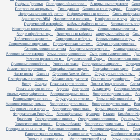
Графы и Деревья
Псевдослучайные посл...
Выигрышные стратегии
Слож
Построение алгоритмо...
Типы данных
Основные конструкции...
Последов
Информационное общество
Информационные револ...
Связь информаци
Архитектура ЭВМ
Накопители и носител...
Изображение и звук
Устро
Графический интерфейс
Файлы и файловые сис...
Безопасность опер
Некоторые технологии...
Использование специа...
Использование систем...
Ввод и обработка зву...
Электронные таблицы
Формулы в таблицах
Ссыл
Табличное и картотеч...
Сортировка и отбор з...
Использование инстру...
Современные представ...
Периодическая систем...
Общая характеристика...
Степень окисления атома
Вещества молекулярно...
Классификация х
Влияние катализаторов
Химическое равновесие
Смещение химического...
Дис
Условия протекания р...
Гидролиз солей. Сред...
Окислительно-восст
Сравнение способов к...
Условные знаки
Определение направле...
Определе
Анализ топографическ...
Географические модел...
Географическая карта
План
Части света
Океаны
Строение Земли. Лито...
Структурные элементы...
Платформы и геосинкл...
Области складчатости
Понятие о гидросфере...
Тем
Ветер
Осадки
Показ на карте полож...
Показ и (или) описан...
Состав
Показ на карте основ...
Африка
Австралия
Антарктида
Северная Амер
Анализ демографическ...
Воспроизведение знан...
Воспроизведение знан...
Во
Воспроизведение знан...
Структура занятости ...
Типы хозяйственной с...
Т
Машиностроение, хими...
Воспроизводство знан...
Воспроизводство знан...
Вос
Рациональное и нерац...
Воспроизведение знан...
Формы правления
Формы а
Федеративная Республ...
Великобритания
Франция
Италия
Китайская Нар
Бразилия
Географическое полож...
Определение поясного...
Границы Рос
Геологическое строен...
Горные области
Воспроизведение знан...
Показ и 
Природные зоны на те...
Высотная поясность в...
Воспроизведение знан...
Поло
Распространение рели...
Сравнение отдельных ...
Особенности отрас
Топливно-энергетичес...
Металлургический ком...
Химическая пром