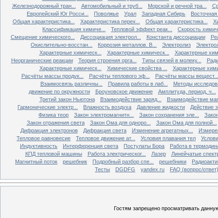
Железнодорожный тран...
Автомобильный и труб...
Морской и речной тра...
Ср
Европейский Юг Росси...
Поволжье
Урал
Западная Сибирь
Восточная
Общая характеристика...
Характеристика перех...
Общая характеристика...
Х
Классификация химиче...
Тепловой эффект реак...
Скорость химиче
Смещение химического...
Диссоциация электрол...
Константа диссоциации
Ре
Окислительно-восстан...
Коррозия металлов. В...
Электролиз
Электро
Характерные химическ...
Характерные химическ...
Характерные хими
Неорганические реакции
Теория строения орга...
Типы связей в молеку...
Ради
Характерные химическ...
Химические свойства ...
Характерные хими
Расчёты массы продук...
Расчёты теплового эф...
Расчёты массы вещест..
Взаимосвязь различны...
Правила работы в лаб...
Методы исследова
движение по окружности
Броуновское движение
Амплитуда, период, ч...
Третий закон Ньютона
Взаимодействие заряд...
Взаимодействие ма
Гармонические электр...
Влажность воздуха
Давление жидкости
Действие э
Физика теор
Закон электромагнитн...
Закон сохранения эле...
Закон
Закон отражения света
Закон Ома для одноро...
Закон Ома для полной...
Дифракция электронов
Дифракция света
Изменение агрегатных...
Измерен
Тепловое равновесие
Тепловое движение ат...
Условия плавания тел
Услови
Индуктивность
Интерференция света
Постулаты Бора
Работа в термодин
КПД тепловой машины
Работа электрическог...
Лазер
Линейчатые спект
Магнитный поток
решебник
Подробный разбор спе...
решебники
Радиоакти
Тесты
DGDFG
yandex.ru
FAQ (вопрос/ответ
Гостям запрещено просматривать данную 