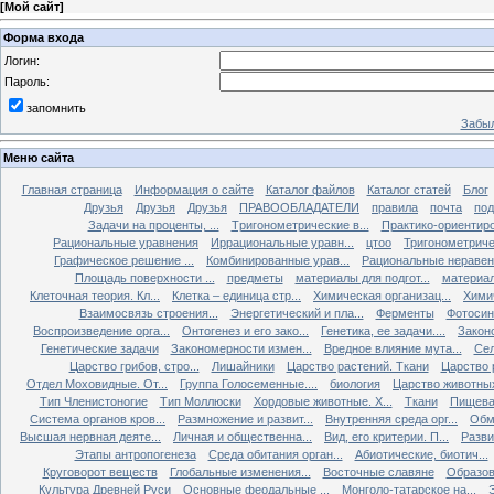
[
Мой сайт
]
Форма входа
Логин:
Пароль:
запомнить
Забыл
Меню сайта
Главная страница
Информация о сайте
Каталог файлов
Каталог статей
Блог
Друзья
Друзья
Друзья
ПРАВООБЛАДАТЕЛИ
правила
почта
под
Задачи на проценты, ...
Tригонометрические в...
Практико-ориентиро
Рациональные уравнения
Иррациональные уравн...
цтоо
Тригонометричес
Графическое решение ...
Комбинированные урав...
Рациональные неравен.
Площадь поверхности ...
предметы
материалы для подгот...
материал
Клеточная теория. Кл...
Клетка – единица стр...
Химическая организац...
Химич
Взаимосвязь строения...
Энергетический и пла...
Ферменты
Фотосин
Воспроизведение орга...
Онтогенез и его зако...
Генетика, ее задачи....
Закон
Генетические задачи
Закономерности измен...
Вредное влияние мута...
Сел
Царство грибов, стро...
Лишайники
Царство растений. Ткани
Царство р
Отдел Моховидные. От...
Группа Голосеменные....
биология
Царство животных
Тип Членистоногие
Тип Моллюски
Хордовые животные. Х...
Ткани
Пищева
Система органов кров...
Размножение и развит...
Внутренняя среда орг...
Обм
Высшая нервная деяте...
Личная и общественна...
Вид, его критерии. П...
Разви
Этапы антропогенеза
Среда обитания орган...
Абиотические, биотич...
Круговорот веществ
Глобальные изменения...
Восточные славяне
Образов
Культура Древней Руси
Основные феодальные ...
Монголо-татарское на...