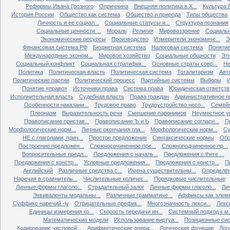
Реформы Ивана Грозного
Опричнина
Внешняя политика в X...
Культура Р
История России
Общество как система
Общество и природа
Типы общества
Личность и ее социал...
Социальные статусы и...
Структура познания
Социальные ценности ...
Мораль
Религия
Мировоззрение
Социальн
Экономические ресурсы
Производство
Измерители экономиче...
Э
Финансовая система РФ
Бюджетная система
Налоговая система
Понятие 
Международные эконом...
Мировое хозяйство
Социальные общности
Эт
Социальный конфликт
Социальная стратифик...
Основные страты совр...
Не
Политика
Политическая власть
Политическая система
Тоталитаризм
Авт
Политические партии
Политический процесс
Партийные системы
Выборы
Понятие «право»
Источники права
Система права
Юридическая ответств.
Исполнительная власть
Судебная власть
Права граждан
Административное п
Особенности наказани...
Трудовое право
Трудоустройство несо...
Семейн
Плеоназм
Выразительность речи
Смешение паронимов
Неуместное уп
Правописание пристав...
Правописание Ъ и Ь
Правописание согласн...
П
Морфологические норм...
Личные окончания гла...
Морфологические норм...
Су
НЕ с глаголами, прич...
Простое предложение
Синтаксические нормы
Обо
Построение предложен...
Сложносочиненное пре...
Сложноподчиненное пр...
Вопросительные предл...
Предложения с началь...
Предложения с there ...
Предложения с констр...
Условные предложения...
Предложения с констр...
П
Английский
Различные средства с...
Имена существительны...
Определён
Наречия в сравнитель...
Числительные количес...
Порядковые числительные
Личные формы глаголо...
Страдательный залог
Личные формы глаголо...
Ли
Эквиваленты модальны...
Различные грамматиче...
Аффиксы как элеме
Суффикс наречий -ly
Отрицательные префик...
Многозначность лекси...
Лекс
Единицы измерения ко...
Скорость передачи ин...
Системный подход к м.
Математические модели
Использование виртуа...
Позиционные сис
Кодирование числовой...
Арифметические опера...
Логические функции
Лог