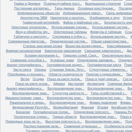
Графы и Деревья
Псевдослучайные посл...
Выигрышные стратегии
Слож
Построение алгоритмо...
Типы данных
Основные конструкции...
Последов
Информационное общество
Информационные револ...
Связь информаци
Архитектура ЭВМ
Накопители и носител...
Изображение и звук
Устро
Графический интерфейс
Файлы и файловые сис...
Безопасность опер
Некоторые технологии...
Использование специа...
Использование систем...
Ввод и обработка зву...
Электронные таблицы
Формулы в таблицах
Ссыл
Табличное и картотеч...
Сортировка и отбор з...
Использование инстру...
Современные представ...
Периодическая систем...
Общая характеристика...
Степень окисления атома
Вещества молекулярно...
Классификация х
Влияние катализаторов
Химическое равновесие
Смещение химического...
Дис
Условия протекания р...
Гидролиз солей. Сред...
Окислительно-восст
Сравнение способов к...
Условные знаки
Определение направле...
Определе
Анализ топографическ...
Географические модел...
Географическая карта
План
Части света
Океаны
Строение Земли. Лито...
Структурные элементы...
Платформы и геосинкл...
Области складчатости
Понятие о гидросфере...
Тем
Ветер
Осадки
Показ на карте полож...
Показ и (или) описан...
Состав
Показ на карте основ...
Африка
Австралия
Антарктида
Северная Амер
Анализ демографическ...
Воспроизведение знан...
Воспроизведение знан...
Во
Воспроизведение знан...
Структура занятости ...
Типы хозяйственной с...
Т
Машиностроение, хими...
Воспроизводство знан...
Воспроизводство знан...
Вос
Рациональное и нерац...
Воспроизведение знан...
Формы правления
Формы а
Федеративная Республ...
Великобритания
Франция
Италия
Китайская Нар
Бразилия
Географическое полож...
Определение поясного...
Границы Рос
Геологическое строен...
Горные области
Воспроизведение знан...
Показ и 
Природные зоны на те...
Высотная поясность в...
Воспроизведение знан...
Поло
Распространение рели...
Сравнение отдельных ...
Особенности отрас
Топливно-энергетичес...
Металлургический ком...
Химическая пром