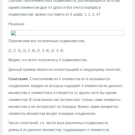
Сколько трехэлементных подмножеств, различающихся хотя бы
одним элементом друг от друга и без учета порядка в
подмножестве, можно составить из 4 цифр: 1, 2, 3, 4?
Решение
:
Перечислим все полученные подмножества:
(1, 2, 3), (1, 2, 4), (1, 3, 4), (2, 3, 4)
.
Видим, что всего получилось 4 подмножества.
Данный пример является иллюстрацией к следующему понятию:
Сочетания
. Сочетаниями из
n
элементов по
k
называются
соединения, каждое из которых содержит
k
элементов из данного
множества
n
элементов и отличается от других хотя бы одним
элементом. В сочетаниях нас интересуют только сами элементы
множества и не интересует их порядок. Важно, какие конкретно
элементы множества входят в каждое соединение.
Число сочетаний, т.е. число всех различных подмножеств
длины
k
из данного множества, содержащего
n
элементов,