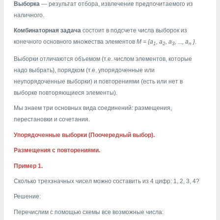
Выборка
— результат отбора, извлечение предпочитаемого из
наличного.
Комбинаторная задача
состоит в подсчете числа выборок из
конечного основного множества элементов
M = {a
, а
, а
, ..., а
}
.
1
2
3
n
Выборки отличаются объемом (т.е. числом элементов, которые
надо выбрать), порядком (т.е. упорядоченные или
неупорядоченные выборки) и повторениями (есть или нет в
выборке повторяющиеся элементы).
Мы знаем три основных вида соединений: размещения,
перестановки и сочетания.
Упорядоченные выборки (Поочередный выбор).
Размещения с повторениями.
Пример 1.
Сколько трехзначных чисел можно составить из 4 цифр: 1, 2, 3, 4?
Решение:
Перечислим с помощью схемы все возможные числа: