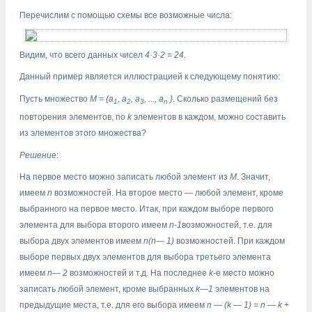
Перечислим с помощью схемы все возможные числа:
Видим, что всего данных чисел
4·3·2 = 24
.
Данный пример является иллюстрацией к следующему понятию:
Пусть множество
M = {a
, а
, а
, ..., а
}
. Сколько размещений без
1
2
3
n
повторения элементов, по
k
элементов в каждом, можно составить
из элементов этого множества?
Решение
:
На первое место можно записать любой элемент из
М
. Значит,
имеем
n
возможностей. На второе место — любой элемент, кроме
выбранного на первое место. Итак, при каждом выборе первого
элемента для выбора второго имеем
n-1
возможностей, т.е. для
выбора двух элементов имеем
n(n— 1)
возможностей. При каждом
выборе первых двух элементов для выбора третьего элемента
имеем
n— 2
возможностей и т.д. На последнее
k
-е место можно
записать любой элемент, кроме выбранных
k—1
элементов на
предыдущие места, т.е. для его выбора имеем
n — (k — 1) = n — k +