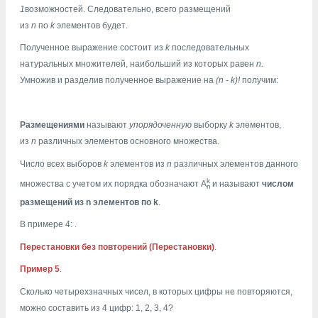
1
возможностей. Следовательно, всего размещений
из
n
по
k
элементов будет
.
Полученное выражение состоит из
k
последовательных
натуральных множителей, наибольший из которых равен
n
.
Умножив и разделив полученное выражение на
(n - k)!
получим:
Размещениями
называют
упорядоченную
выборку
k
элементов,
из
n
различных элементов основного множества.
Число всех выборов
k
элементов из
n
различных элементов данного
k
множества с учетом их порядка обозначают А
и называют
числом
n
размещений из n элементов по k
.
В примере 4:
.
Перестановки без повторений (Перестановки)
.
Пример 5
.
Сколько четырехзначных чисел, в которых цифры не повторяются,
можно составить из 4 цифр: 1, 2, 3, 4?