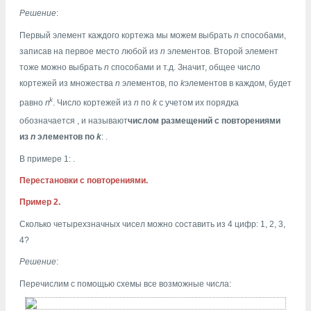
Решение
:
Первый элемент каждого кортежа мы можем выбрать
n
способами,
записав на первое место любой из
n
элементов. Второй элемент
тоже можно выбрать
n
способами и т.д. Значит, общее число
кортежей из множества
n
элементов, по
k
элементов в каждом, будет
k
равно
n
. Число кортежей из
n
по
k
с учетом их порядка
обозначается
, и называют
числом размещений с повторениями
из
n
элементов по
k
:
.
В примере 1:
.
Перестановки с повторениями.
Пример 2.
Сколько четырехзначных чисел можно составить из 4 цифр: 1, 2, 3,
4?
Решение
:
Перечислим с помощью схемы все возможные числа: