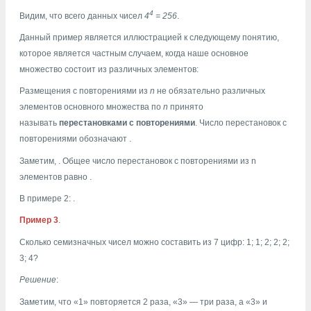
4
Видим, что всего данных чисел
4
= 256
.
Данный пример является иллюстрацией к следующему понятию,
которое является частным случаем, когда наше основное
множество состоит из различных элементов:
Размещения с повторениями из
n
не обязательно различных
элементов основного множества по
n
принято
называть
перестановками с повторениями
. Число перестановок с
повторениями обозначают
.
Заметим,
. Общее число перестановок с повторениями из n
элементов равно
.
В примере 2:
.
Пример 3
.
Сколько семизначных чисел можно составить из 7 цифр: 1; 1; 2; 2; 2;
3; 4?
Решение
:
Заметим, что «1» повторяется 2 раза, «3» — три раза, а «3» и