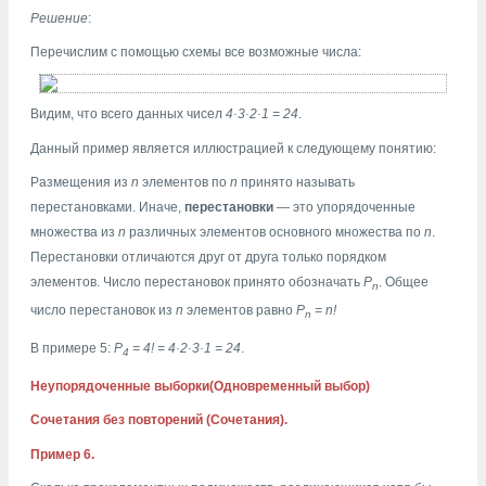
Решение
:
Перечислим с помощью схемы все возможные числа:
Видим, что всего данных чисел
4·3·2·1 = 24
.
Данный пример является иллюстрацией к следующему понятию:
Размещения из
n
элементов по
n
принято называть
перестановками. Иначе,
перестановки
— это упорядоченные
множества из
n
различных элементов основного множества по
n
.
Перестановки отличаются друг от друга только порядком
элементов. Число перестановок принято обозначать
Р
. Общее
n
число перестановок из
n
элементов равно
P
= n!
n
В примере 5:
P
= 4! = 4·2·3·1 = 24
.
4
Неупорядоченные выборки(Одновременный выбор)
Сочетания без повторений (Сочетания).
Пример 6.