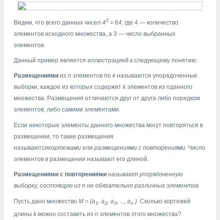
3
Видим, что всего данных чисел
4
= 64
, где 4 — количество
элементов исходного множества, а 3 — число выбранных
элементов.
Данный пример является иллюстрацией к следующему понятию:
Размещениями
из
n
элементов по
k
называются упорядоченные
выборки, каждое из которых содержит
k
элементов из
n
данного
множества. Размещения отличаются друг от друга либо порядком
элементов, либо самими элементами.
Если некоторые элементы данного множества могут повторяться в
размещении, то такие размещения
называются
кортежами
или
размещениями с повторениями
. Число
элементов в размещении называют его длиной.
Размещениями с повторениями
называют упорядоченную
выборку, состоящую из
n
не обязательно различных элементов
.
Пусть дано множество
M = {a
, а
, а
, ..., а
}
. Сколько кортежей
1
2
3
n
длины
k
можно составить из
n
элементов этого множества?