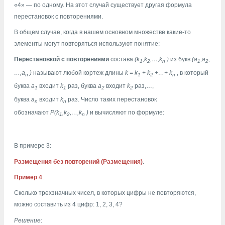
«4» — по одному. На этот случай существует другая формула
перестановок с повторениями.
В общем случае, когда в нашем основном множестве какие-то
элементы могут повторяться используют понятие:
Перестановкой с повторениями
состава
(k
,k
,…,k
)
из букв
(a
,a
,
1
2
n
1
2
…,a
)
называют любой кортеж длины
k = k
+ k
+…+ k
, в который
n
1
2
n
буква
a
входит
k
раз, буква
a
входит
k
раз,…,
1
1
2
2
буква
a
входит
k
раз. Число таких перестановок
n
n
обозначают
P(k
,k
,…,k
)
и вычисляют по формуле:
1
2
n
В примере 3:
Размещения без повторений (Размещения)
.
Пример 4
.
Сколько трехзначных чисел, в которых цифры не повторяются,
можно составить из 4 цифр: 1, 2, 3, 4?
Решение
: