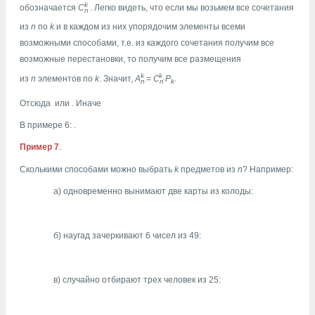
k
обозначается
С
. Легко видеть, что если мы возьмем все сочетания
n
из
n
по
k
и в каждом из них упорядочим элементы всеми
возможными способами, т.е. из каждого сочетания получим все
возможные перестановки, то получим все размещения
k
k
из
n
элементов по
k
. Значит,
A
= С
·P
.
n
n
k
Отсюда
или
. Иначе
В примере 6:
.
Пример 7
.
Сколькими способами можно выбрать
k
предметов из
n
? Например:
а) одновременно вынимают две карты из колоды:
б) наугад зачеркивают 6 чисел из 49:
в) случайно отбирают трех человек из 25: