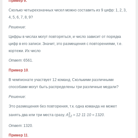
Пример 9.
Сколько четырехзначных чисел можно составить из 9 цифр: 1, 2, 3,
4, 5, 6, 7, 8, 9?
Решение
:
Цифры в числах могут повторяться, и число зависит от порядка
цифр в его записи. Значит, это размещения с повторениями, т.е.
кортежи. Их число
Ответ
: 6561.
Пример 10
.
В чемпионате участвует 12 команд. Сколькими различными
способами могут быть распределены три различные медали?
Решение
:
Это размещения без повторения, т.к. одна команда не может
3
занять два или три места сразу.
А
= 12·11·10 = 1320
.
12
Ответ
: 1320.
Пример 11
.