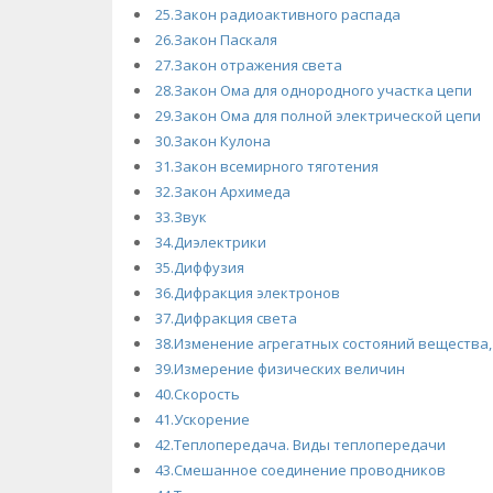
25.Закон радиоактивного распада
26.Закон Паскаля
27.Закон отражения света
28.Закон Ома для однородного участка цепи
29.Закон Ома для полной электрической цепи
30.Закон Кулона
31.Закон всемирного тяготения
32.Закон Архимеда
33.Звук
34.Диэлектрики
35.Диффузия
36.Дифракция электронов
37.Дифракция света
38.Изменение агрегатных состояний вещества,
39.Измерение физических величин
40.Скорость
41.Ускорение
42.Теплопередача. Виды теплопередачи
43.Смешанное соединение проводников