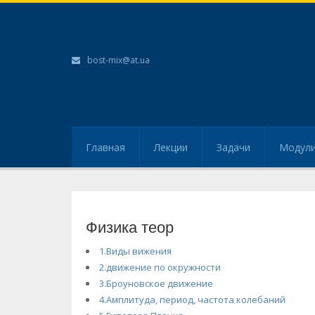
bost-mix@at.ua
Главная
Лекции
Задачи
Модул
Физика теор
1.Виды вижения
2.движение по окружности
3.Броуновское движение
4.Амплитуда, период, частота колебаний