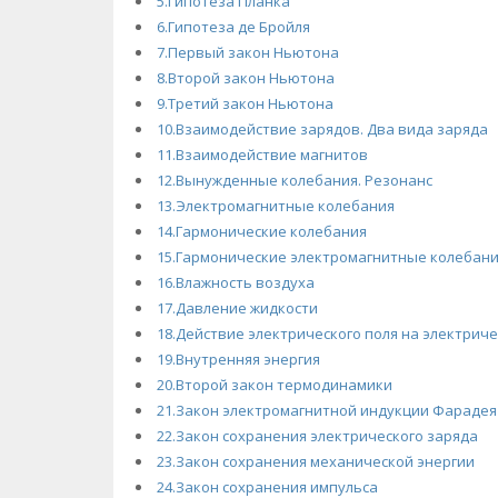
5.Гипотеза Планка
6.Гипотеза де Бройля
7.Первый закон Ньютона
8.Второй закон Ньютона
9.Третий закон Ньютона
10.Взаимодействие зарядов. Два вида заряда
11.Взаимодействие магнитов
12.Вынужденные колебания. Резонанс
13.Электромагнитные колебания
14.Гармонические колебания
15.Гармонические электромагнитные колебан
16.Влажность воздуха
17.Давление жидкости
18.Действие электрического поля на электрич
19.Внутренняя энергия
20.Второй закон термодинамики
21.Закон электромагнитной индукции Фарадея
22.Закон сохранения электрического заряда
23.Закон сохранения механической энергии
24.Закон сохранения импульса