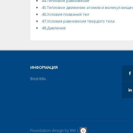
44.Тепловое равновесие
45.Тепловое движение атомов и молекул веще
46.Условия плавания тел
47.Условия равновесия твердого тела
48.Давление
ИНФОРМАЦИЯ
Bost-Mix
.
Foundation design by BM |