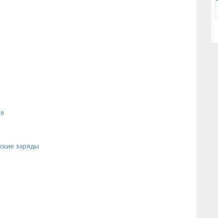
ия
еские заряды