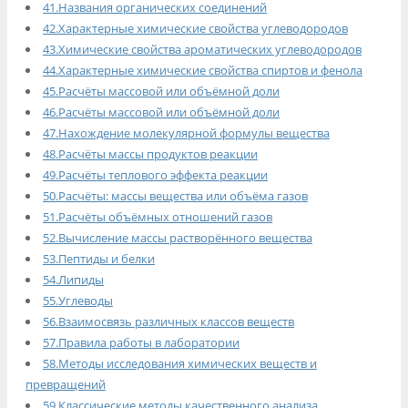
41.Названия органических соединений
42.Характерные химические свойства углеводородов
43.Химические свойства ароматических углеводородов
44.Характерные химические свойства спиртов и фенола
45.Расчёты массовой или объёмной доли
46.Расчёты массовой или объёмной доли
47.Нахождение молекулярной формулы вещества
48.Расчёты массы продуктов реакции
49.Расчёты теплового эффекта реакции
50.Расчёты: массы вещества или объёма газов
51.Расчёты объёмных отношений газов
52.Вычисление массы растворённого вещества
53.Пептиды и белки
54.Липиды
55.Углеводы
56.Взаимосвязь различных классов веществ
57.Правила работы в лаборатории
58.Методы исследования химических веществ и
превращений
59.Классические методы качественного анализа