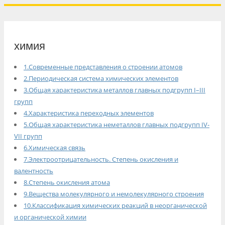
химия
1.Современные представления о строении атомов
2.Периодическая система химических элементов
3.Общая характеристика металлов главных подгрупп I–III
групп
4.Характеристика переходных элементов
5.Общая характеристика неметаллов главных подгрупп IV-
VII групп
6.Химическая связь
7.Электроотрицательность. Степень окисления и
валентность
8.Степень окисления атома
9.Вещества молекулярного и немолекулярного строения
10.Классификация химических реакций в неорганической
и органической химии