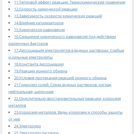
11.Тепловой эффект реакции. Термохимические уравнения
12.Скорость химической реакции
13.Зависимость скорости химических реакций
14.Влияние катализаторов
15.Химическое равновесие
16.Смещение химического равновесия под действием
различных факторов
17.Диссоциация электролитов в водных растворах. Слабые
и сильные электролиты
18.Константа диссоциации
19.Реакции ионного обмена
20.Условия протекания реакций ионного обмена
21.Гидролиз солей. Среда водных растворов: кислая,
нейтральная, щелочная
22.Окислительно-восстановительные реакции, коррозия
металлов
23.Коррозия металлов. Виды коррозии и способы защиты
от неё
24.Электролиз
25.Электролиз раствора