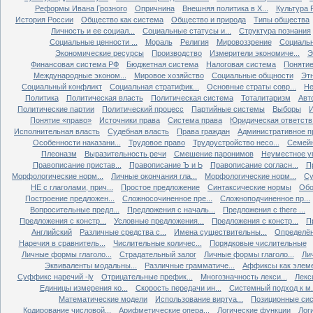
Реформы Ивана Грозного
Опричнина
Внешняя политика в X...
Культура Р
История России
Общество как система
Общество и природа
Типы общества
Личность и ее социал...
Социальные статусы и...
Структура познания
Социальные ценности ...
Мораль
Религия
Мировоззрение
Социальн
Экономические ресурсы
Производство
Измерители экономиче...
Э
Финансовая система РФ
Бюджетная система
Налоговая система
Понятие 
Международные эконом...
Мировое хозяйство
Социальные общности
Эт
Социальный конфликт
Социальная стратифик...
Основные страты совр...
Не
Политика
Политическая власть
Политическая система
Тоталитаризм
Авт
Политические партии
Политический процесс
Партийные системы
Выборы
Понятие «право»
Источники права
Система права
Юридическая ответств.
Исполнительная власть
Судебная власть
Права граждан
Административное п
Особенности наказани...
Трудовое право
Трудоустройство несо...
Семейн
Плеоназм
Выразительность речи
Смешение паронимов
Неуместное уп
Правописание пристав...
Правописание Ъ и Ь
Правописание согласн...
П
Морфологические норм...
Личные окончания гла...
Морфологические норм...
Су
НЕ с глаголами, прич...
Простое предложение
Синтаксические нормы
Обо
Построение предложен...
Сложносочиненное пре...
Сложноподчиненное пр...
Вопросительные предл...
Предложения с началь...
Предложения с there ...
Предложения с констр...
Условные предложения...
Предложения с констр...
П
Английский
Различные средства с...
Имена существительны...
Определён
Наречия в сравнитель...
Числительные количес...
Порядковые числительные
Личные формы глаголо...
Страдательный залог
Личные формы глаголо...
Ли
Эквиваленты модальны...
Различные грамматиче...
Аффиксы как элеме
Суффикс наречий -ly
Отрицательные префик...
Многозначность лекси...
Лекс
Единицы измерения ко...
Скорость передачи ин...
Системный подход к м.
Математические модели
Использование виртуа...
Позиционные сис
Кодирование числовой...
Арифметические опера...
Логические функции
Лог