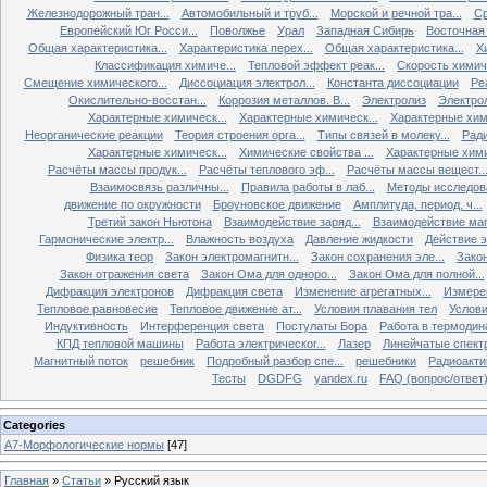
Железнодорожный тран...
Автомобильный и труб...
Морской и речной тра...
Ср
Европейский Юг Росси...
Поволжье
Урал
Западная Сибирь
Восточная
Общая характеристика...
Характеристика перех...
Общая характеристика...
Х
Классификация химиче...
Тепловой эффект реак...
Скорость химиче
Смещение химического...
Диссоциация электрол...
Константа диссоциации
Ре
Окислительно-восстан...
Коррозия металлов. В...
Электролиз
Электро
Характерные химическ...
Характерные химическ...
Характерные хими
Неорганические реакции
Теория строения орга...
Типы связей в молеку...
Ради
Характерные химическ...
Химические свойства ...
Характерные хими
Расчёты массы продук...
Расчёты теплового эф...
Расчёты массы вещест..
Взаимосвязь различны...
Правила работы в лаб...
Методы исследова
движение по окружности
Броуновское движение
Амплитуда, период, ч...
Третий закон Ньютона
Взаимодействие заряд...
Взаимодействие ма
Гармонические электр...
Влажность воздуха
Давление жидкости
Действие э
Физика теор
Закон электромагнитн...
Закон сохранения эле...
Закон
Закон отражения света
Закон Ома для одноро...
Закон Ома для полной...
Дифракция электронов
Дифракция света
Изменение агрегатных...
Измерен
Тепловое равновесие
Тепловое движение ат...
Условия плавания тел
Услови
Индуктивность
Интерференция света
Постулаты Бора
Работа в термодин
КПД тепловой машины
Работа электрическог...
Лазер
Линейчатые спект
Магнитный поток
решебник
Подробный разбор спе...
решебники
Радиоакти
Тесты
DGDFG
yandex.ru
FAQ (вопрос/ответ
Categories
А7-Морфологические нормы
[47]
Главная
»
Статьи
» Русский язык