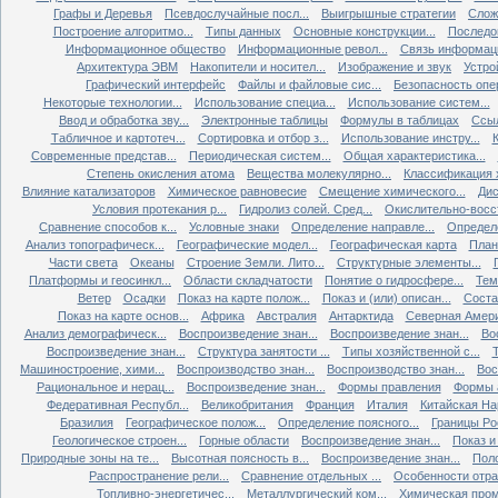
Графы и Деревья
Псевдослучайные посл...
Выигрышные стратегии
Слож
Построение алгоритмо...
Типы данных
Основные конструкции...
Последов
Информационное общество
Информационные револ...
Связь информаци
Архитектура ЭВМ
Накопители и носител...
Изображение и звук
Устро
Графический интерфейс
Файлы и файловые сис...
Безопасность опер
Некоторые технологии...
Использование специа...
Использование систем...
Ввод и обработка зву...
Электронные таблицы
Формулы в таблицах
Ссыл
Табличное и картотеч...
Сортировка и отбор з...
Использование инстру...
Современные представ...
Периодическая систем...
Общая характеристика...
Степень окисления атома
Вещества молекулярно...
Классификация х
Влияние катализаторов
Химическое равновесие
Смещение химического...
Дис
Условия протекания р...
Гидролиз солей. Сред...
Окислительно-восст
Сравнение способов к...
Условные знаки
Определение направле...
Определе
Анализ топографическ...
Географические модел...
Географическая карта
План
Части света
Океаны
Строение Земли. Лито...
Структурные элементы...
Платформы и геосинкл...
Области складчатости
Понятие о гидросфере...
Тем
Ветер
Осадки
Показ на карте полож...
Показ и (или) описан...
Состав
Показ на карте основ...
Африка
Австралия
Антарктида
Северная Амер
Анализ демографическ...
Воспроизведение знан...
Воспроизведение знан...
Во
Воспроизведение знан...
Структура занятости ...
Типы хозяйственной с...
Т
Машиностроение, хими...
Воспроизводство знан...
Воспроизводство знан...
Вос
Рациональное и нерац...
Воспроизведение знан...
Формы правления
Формы а
Федеративная Республ...
Великобритания
Франция
Италия
Китайская Нар
Бразилия
Географическое полож...
Определение поясного...
Границы Рос
Геологическое строен...
Горные области
Воспроизведение знан...
Показ и 
Природные зоны на те...
Высотная поясность в...
Воспроизведение знан...
Поло
Распространение рели...
Сравнение отдельных ...
Особенности отрас
Топливно-энергетичес...
Металлургический ком...
Химическая пром