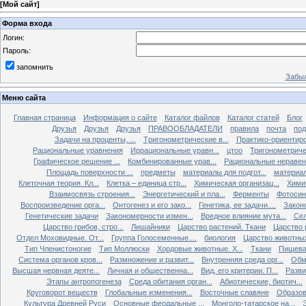
[
Мой сайт
]
Форма входа
Логин:
Пароль:
запомнить
Забыл
Меню сайта
Главная страница
Информация о сайте
Каталог файлов
Каталог статей
Блог
Друзья
Друзья
Друзья
ПРАВООБЛАДАТЕЛИ
правила
почта
под
Задачи на проценты, ...
Tригонометрические в...
Практико-ориентиро
Рациональные уравнения
Иррациональные уравн...
цтоо
Тригонометричес
Графическое решение ...
Комбинированные урав...
Рациональные неравен.
Площадь поверхности ...
предметы
материалы для подгот...
материал
Клеточная теория. Кл...
Клетка – единица стр...
Химическая организац...
Химич
Взаимосвязь строения...
Энергетический и пла...
Ферменты
Фотосин
Воспроизведение орга...
Онтогенез и его зако...
Генетика, ее задачи....
Закон
Генетические задачи
Закономерности измен...
Вредное влияние мута...
Сел
Царство грибов, стро...
Лишайники
Царство растений. Ткани
Царство р
Отдел Моховидные. От...
Группа Голосеменные....
биология
Царство животных
Тип Членистоногие
Тип Моллюски
Хордовые животные. Х...
Ткани
Пищева
Система органов кров...
Размножение и развит...
Внутренняя среда орг...
Обм
Высшая нервная деяте...
Личная и общественна...
Вид, его критерии. П...
Разви
Этапы антропогенеза
Среда обитания орган...
Абиотические, биотич...
Круговорот веществ
Глобальные изменения...
Восточные славяне
Образов
Культура Древней Руси
Основные феодальные ...
Монголо-татарское на...