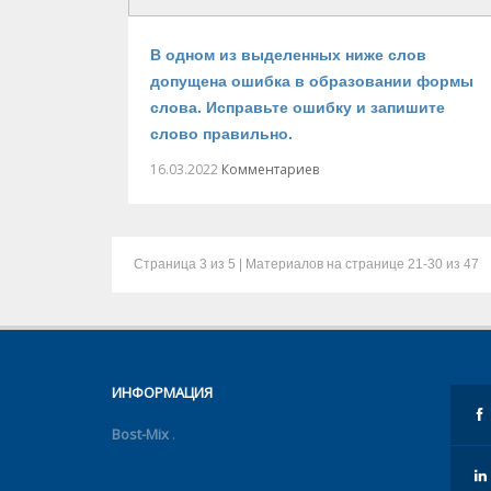
В одном из выделенных ниже слов
допущена ошибка в образовании формы
слова. Исправьте ошибку и запишите
слово правильно.
16.03.2022
Комментариев
Страница
3
из 5 | Материалов на странице
21-30
из 47
ИНФОРМАЦИЯ
Bost-Mix
.