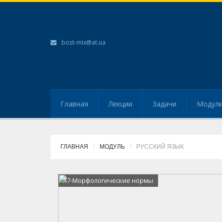
bost-mix@at.ua
Главная
Лекции
Задачи
Модул
ГЛАВНАЯ
МОДУЛЬ
РУССКИЙ ЯЗЫК
А7-Морфологические нормы