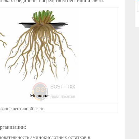
белках соединены посредством пептидной связи.
ование пептидной связи
организации:
довательность аминокислотных остатков в