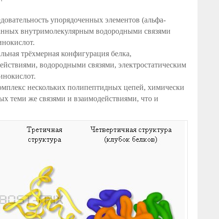
довательность упорядоченных элементов (альфа-
ованных внутримолекулярным водородными связями
нокислот.
льная трёхмерная конфигурация белка,
ействиями, водородными связями, электростатическим
инокислот.
омплекс нескольких полипептидных цепей, химически
ых теми же связями и взаимодействиями, что и