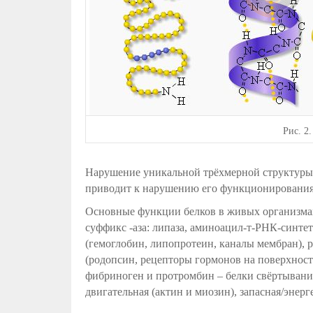
Рис.
2.
Нарушение уникальной трёхмерной структуры 
приводит к нарушению его функционирования.
Основные функции белков в живых организмах
суффикс -аза: липаза, аминоацил-т-РНК-синтет
(гемоглобин, липопротеин, каналы мембран), р
(родопсин, рецепторы гормонов на поверхност
фибриноген и протромбин – белки свёртывания 
двигательная (актин и миозин), запасная/энерг