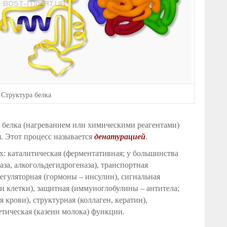
 Структура белка
белка (нагреванием или химическими реагентами)
 Этот процесс называется
денатурацией
.
: каталитическая (ферментативная; у большинства
аза, алкогольдегидрогеназа), транспортная
егуляторная (гормоны – инсулин), сигнальная
и клетки), защитная (иммуноглобулины – антитела;
крови), структурная (коллаген, кератин),
етическая (казеин молока) функции.