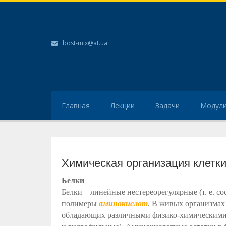
bost-mix@at.ua
Главная
Лекции
Задачи
Модул
Химическая организация клетки
Белки
Белки – линейные нестереорегулярные (т. е. с
полимеры
аминокислот
. В живых организмах
обладающих различными физико-химическими 