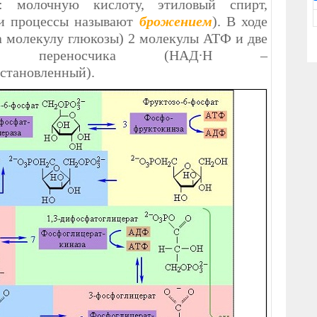
: молочную кислоту, этиловый спирт,
эти процессы называют
брожением
). В ходе
на молекулу глюкозы) 2 молекулы АТФ и две
ного переносчика (НАД∙Н –
становленный).