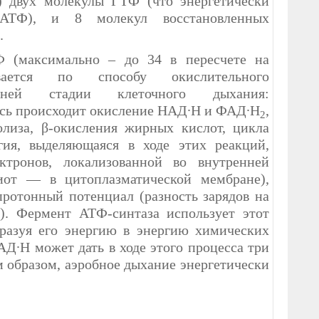
) двух молекулы ГТФ (что энергетически
 АТФ), и 8 молекул восстановленных
.
Ф (максимально – до 34 в пересчете на
вается по способу окислительного
дней стадии клеточного дыхания:
есь происходит окисление НАД∙Н и ФАД∙Н
,
2
олиза, β-окисления жирных кислот, цикла
гия, выделяющаяся в ходе этих реакций,
ктронов, локализованной во внутренней
иот — в цитоплазматической мембране),
ротонный потенциал (разность зарядов на
). Фермент АТФ-синтаза использует этот
разуя его энергию в энергию химических
АД∙Н может дать в ходе этого процесса три
м образом, аэробное дыхание энергетически