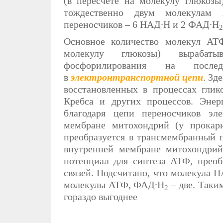
(в пересчете на молекулу глюкозы
тождественно двум молекулам
переносчиков – 6 НАД∙Н и 2 ФАД∙Н
2
Основное количество молекул АТ
молекулу глюкозы) вырабаты
фосфорилирования на после
в
э
лект
ронтранспортной цепи
. Зд
восстановленных в процессах глик
Кребса и других процессов. Энер
благодаря цепи переносчиков эле
мембране митохондрий (у прокар
преобразуется в трансмембранный п
внутренней мембране митохондрий
потенциал для синтеза АТФ, преоб
связей. Подсчитано, что молекула Н
молекулы АТФ, ФАД∙Н
– две. Таки
2
гораздо выгоднее