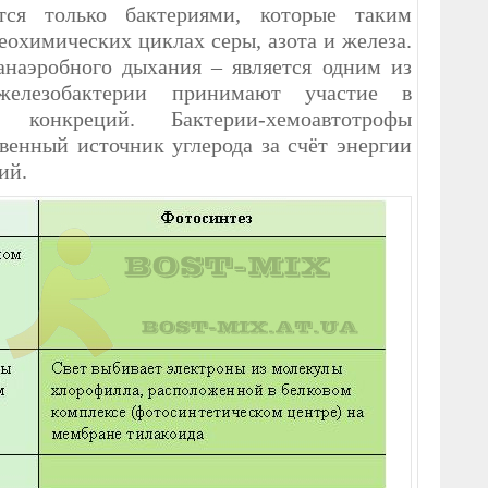
тся только бактериями, которые таким
еохимических циклах серы, азота и железа.
наэробного дыхания – является одним из
 железобактерии принимают участие в
х конкреций. Бактерии-хемоавтотрофы
венный источник углерода за счёт энергии
ий.