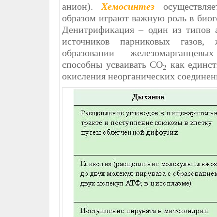
анион).
Хемосинтез
осуществляе
образом играют важную роль в биог
Денитрификация – один из типов а
источников парниковых газов,
образовании железомарганцевы
способны усваивать CO
как единст
2
окисления неорганических соединен