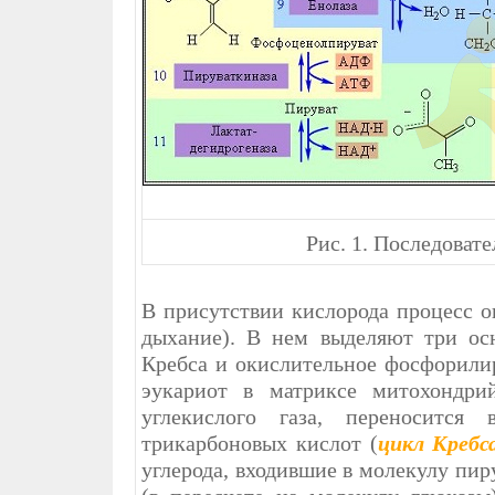
Рис. 1. Последоват
В присутствии кислорода процесс о
дыхание). В нем выделяют три осн
Кребса и окислительное фосфорилир
эукариот в матриксе митохондрий
углекислого газа, переноситс
трикарбоновых кислот (
цикл Кребс
углерода, входившие в молекулу пир