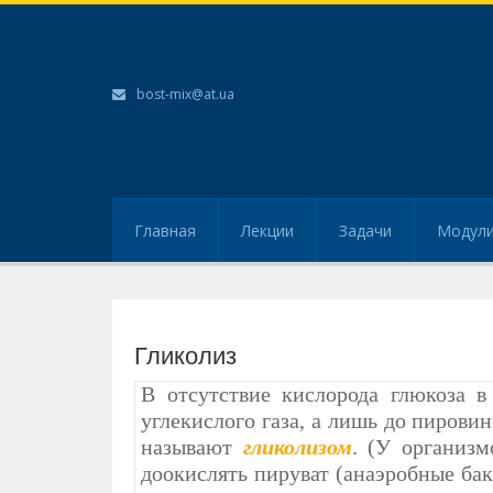
bost-mix@at.ua
Главная
Лекции
Задачи
Модул
Гликолиз
В отсутствие кислорода глюкоза в
углекислого газа, а лишь до пирови
называют
гликолизом
. (У организ
доокислять пируват (анаэробные бак