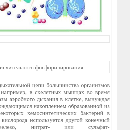
кислительного фосфорилирования
дыхательной цепи большинства организмов
, например, в скелетных мышцах во время
азы аэробного дыхания в клетке, вынуждая
вождающимся накоплением образованной из
екоторых хемосинтетических бактерий в
 кислорода используется другой конечный
 железо, нитрат- или сульфат-