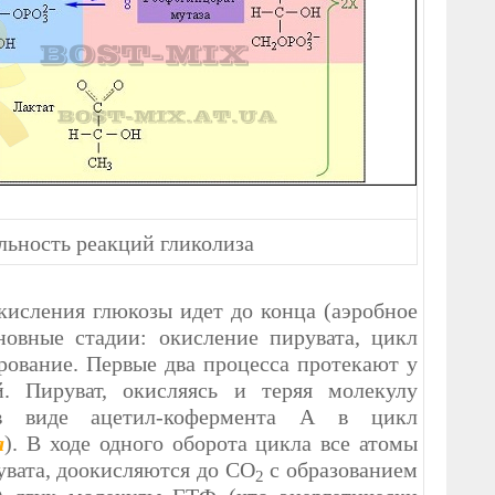
ельность реакций гликолиза
кисления глюкозы идет до конца (аэробное
овные стадии: окисление пирувата, цикл
ование. Первые два процесса протекают у
. Пируват, окисляясь и теряя молекулу
я в виде ацетил-кофермента А в цикл
а
). В ходе одного оборота цикла все атомы
увата, доокисляются до СО
с образованием
2