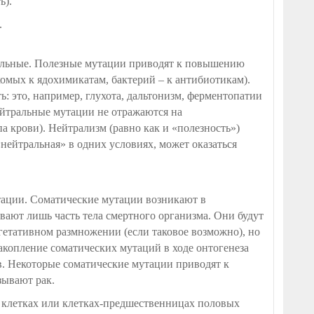
ь).
.
альные. Полезные мутации приводят к повышению
омых к ядохимикатам, бактерий – к антибиотикам).
 это, например, глухота, дальтонизм, ферментопатии
ейтральные мутации не отражаются на
па крови). Нейтрализм (равно как и «полезность»)
нейтральная» в одних условиях, может оказаться
ации. Соматические мутации возникают в
ивают лишь часть тела смертного организма. Они будут
етативном размножении (если таковое возможно), но
копление соматических мутаций в ходе онтогенеза
. Некоторые соматические мутации приводят к
зывают рак.
 клетках или клетках-предшественницах половых