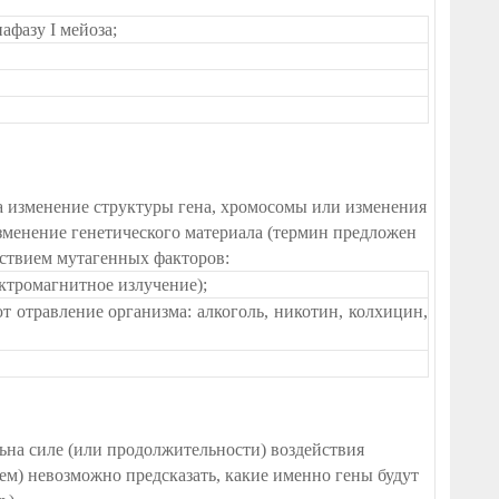
афазу І мейоза;
 изменение структуры гена, хромосомы или изменения
зменение генетического материала (термин предложен
йствием мутагенных факторов:
ектромагнитное излучение);
 отравление организма: алкоголь, никотин, колхицин,
ьна силе (или продолжительности) воздействия
ем) невозможно предсказать, какие именно гены будут