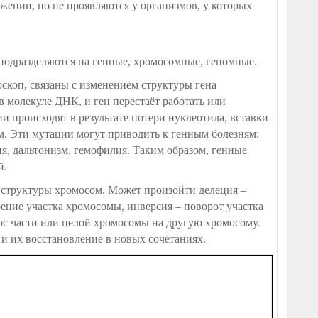
жении, но не проявляются у организмов, у которых
подразделяются на генные, хромосомные, геномные.
скоп, связаны с изменением структуры гена
в молекуле ДНК, и ген перестаёт работать или
 происходят в результате потери нуклеотида, вставки
м. Эти мутации могут приводить к генным болезням:
я, дальтонизм, гемофилия. Таким образом, генные
й.
 структуры хромосом. Может произойти делеция –
ение участка хромосомы, инверсия – поворот участка
нос части или целой хромосомы на другую хромосому.
и их восстановление в новых сочетаниях.