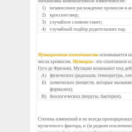
Механизмы комбинативной изменчивости:
1)
независимое расхождение хромосом в ан
2)
кроссинговер;
3)
случайное слияние гамет;
4)
cлучайный подбор родительских пар.
Мутационная изменчивость
основывается на
числа хромосом.
Мутация
– это спонтанное и
Гуго де Фризом). Мутации возникают под де
А)
физических (радиация, температура, эл
Б)
химических (веществ, которые вызывают
формалин);
В)
биологических (вирусы, бактерии).
Степень изменений в не всегда пропорционал
мутагенного фактора, и (за редким исключени