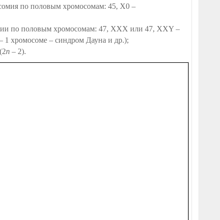
сомия по половым хромосомам: 45, Х0 –
мии по половым хромосомам: 47, ХХХ или 47, ХХY –
– 1
хромосоме – синдром Дауна и др.);
(2
n
– 2).