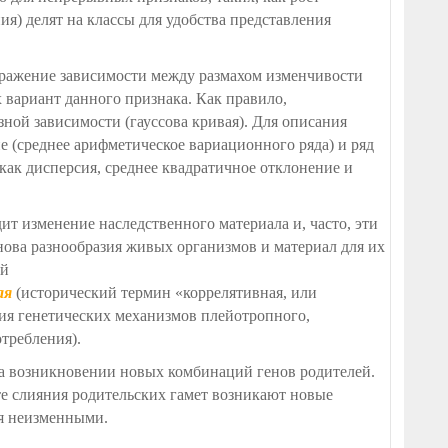
ия) делят на классы для удобства представления
бражение зависимости между размахом изменчивости
 вариант данного признака. Как правило,
ной зависимости (гауссова кривая). Для описания
е (среднее арифметическое вариационного ряда) и ряд
 как дисперсия, среднее квадратичное отклонение и
ит изменение наследственного материала и, часто, эти
нова разнообразия живых организмов и материал для их
ой
ая
(исторический термин «коррелятивная, или
ия генетических механизмов плейотропного,
требления).
а возникновении новых комбинаций генов родителей.
е слияния родительских гамет возникают новые
ся неизменными.