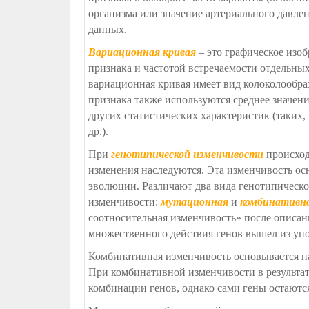
организма или значение артериального давлен
данных.
Вариационная кривая
– это графическое изо
признака и частотой встречаемости отдельных
вариационная кривая имеет вид колоколообраз
признака также используются среднее значени
других статистических характеристик (таких,
др.).
При
генотипической изменчивости
происход
изменения наследуются. Эта изменчивость ос
эволюции. Различают два вида генотипическ
изменчивости:
мутационная
и
комбинативн
соотносительная изменчивость» после описан
множественного действия генов вышел из упо
Комбинативная изменчивость основывается н
При комбинативной изменчивости в результат
комбинации генов, однако сами гены остают