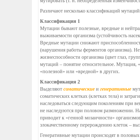
мутировать (т. н. неопределённая изменчивост
Различают несколько классификаций мутаций
Классификация 1
Мутации бывают полезные, вредные и нейтр
выживаемости организма (устойчивость насек
Вредные мутации снижают приспособленность:
(нарушения работы ферментов организма). Н
жизнеспособности организма (цвет глаз, груп
мутаций – понятие относительное. Мутация, «
«полезной» или «вредной» в других.
Классификация 2
Выделяют
соматические
и
генеративные
мут
соматических клетках (клетках тела) и затраг
наследоваться следующим поколениям при вег
не наследуются при половом размножении. На
приводит к «генной мозаичности» организмов
злокачественному перерождению клеток – вы
Генеративные мутации происходят в половых