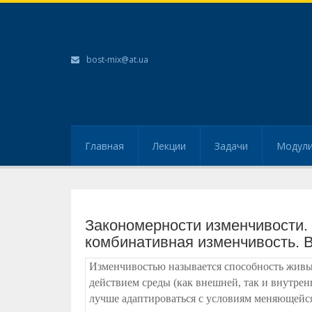
bost-mix@at.ua
Главная
Лекции
Задачи
Модул
Закономерности изменчивости.
комбинативная изменчивость. 
Изменчивостью называется способность живы
действием среды (как внешней, так и внутрен
лучше адаптироваться с условиям меняющейся