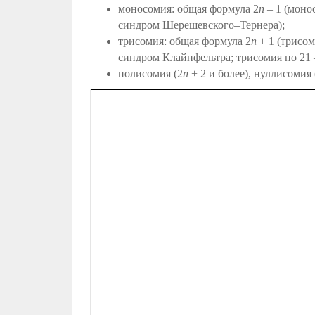
моносомия: общая формула 2
n
– 1 (моно
синдром
Шерешевского–Тернера
);
трисомия: общая формула 2
n
+ 1 (трисо
синдром Клайнфельтра; трисомия по
21 
полисомия (2
n
+ 2 и более), нуллисомия 