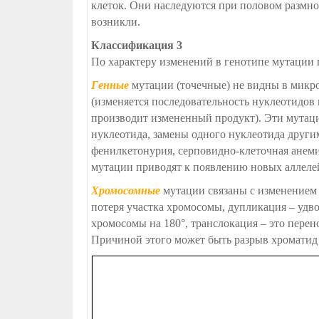
клеток. Они наследуются при половом размно
возникли.
Классификация 3
По характеру изменений в генотипе мутации 
Генные
мутации (точечные) не видны в микро
(изменяется последовательность нуклеотидов 
производит измененный продукт). Эти мутации
нуклеотида, замены одного нуклеотида други
фенилкетонурия, серповидно-клеточная анеми
мутации приводят к появлению новых аллеле
Хромосомные
мутации связаны с изменением
потеря участка хромосомы, дупликация – удво
хромосомы на 180°, транслокация – это пере
Причиной этого может быть разрыв хроматид 