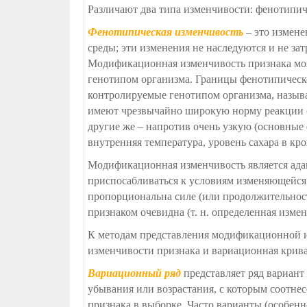
Различают два типа изменчивости: фенотипи
Фенотипическая изменчивость
– это измене
среды; эти изменения не наследуются и не за
Модификационная изменчивость признака може
генотипом организма. Границы фенотипическо
контролируемые генотипом организма, назы
имеют чрезвычайно широкую норму реакции (ц
другие же – напротив очень узкую (основные
внутренняя температура, уровень сахара в кро
Модификационная изменчивость является ада
приспосабливаться к условиям изменяющейся 
пропорциональна силе (или продолжительност
признаком очевидна (т. н. определенная измен
К методам представления модификационной 
изменчивости признака и вариационная крива
Вариационный ряд
представляет ряд вариант
убывания или возрастания, с которым соотнес
признака в выборке. Часто варианты (особенн