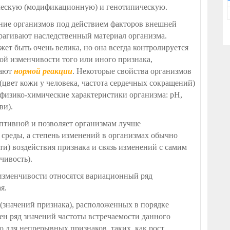
ческую (модификационную) и генотипическую.
ние организмов под действием факторов внешней
трагивают наследственный материал организма.
т быть очень велика, но она всегда контролируется
й изменчивости того или иного признака,
вают
нормой реакции
. Некоторые свойства организмов
вет кожи у человека, частота сердечных сокращений)
 физико-химические характеристики организма: pH,
ви).
птивной и позволяет организмам лучше
среды, а степень изменений в организмах обычно
и) воздействия признака и связь изменений с самим
чивость).
изменчивости относятся вариационный ряд
я.
 (значений признака), расположенных в порядке
ен ряд значений частоты встречаемости данного
о для непрерывных признаков, таких, как рост