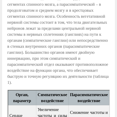
сегментах спинного мозга, а парасимпатической – в
продолговатом и среднем мозгу и в крестцовых
сегментах спинного мозга. Особенность вегетативной
нервной системы состоит в том, что тела двигательных
нейронов лежат за пределами центральной нервной
системы в нервных сплетениях (ганглиях) на пути к
органам (симпатические ганглии) или непосредственно
в стенках внутренних органов (парасимпатические
ганглии). Большинство органов имеют двойную
иннервацию, при этом симпатический и
парасимпатический отдел оказывают противоположное
воздействие на функции органа, что обеспечивает
быструю и точную регуляцию их деятельности (таблица
1).
Орган,
Симпатическое
Парасимпатическое
параметр
воздействие
воздействие
Увеличение
Снижение частоты и
Сердце
частоты и силы