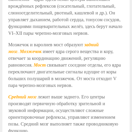
врождённых рефлексов (сосательный, глотательный,
слюноотделительный, рвотный, кашлевой и др.). Он
управляет дыханием, работой сердца, тонусом сосудов,
функциями пищеварительных желёз, здесь берут начало
VI–ХII пары черепно-мозговых нервов.
Мозжечок и варолиев мост образуют
задний
мозг
.
Мозжечок
имеет ядра серого вещества и кору,
отвечает за координацию движений, регуляцию
равновесия.
Мост
связывает соседние отделы, его ядра
переключают двигательные сигналы идущие от коры
больших полушарий в мозжечок. От моста отходит V
пара черепно-мозговых нервов.
Средний мозг
лежит выше заднего. Его центры
производят первичную обработку зрительной и
звуковой информации, осуществляют сложные
ориентировочные рефлексы, управляют изменением
позы. Средний мозг выполняет также проводниковую
функцию.