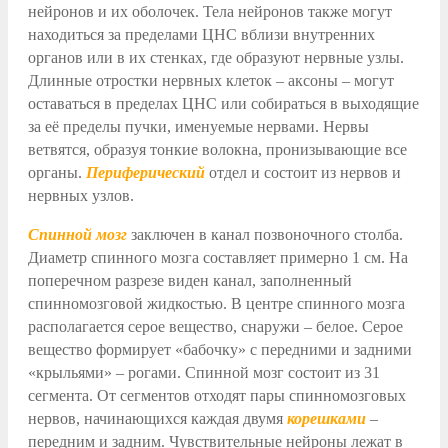
нейронов и их оболочек. Тела нейронов также могут
находиться за пределами ЦНС вблизи внутренних
органов или в их стенках, где образуют нервные узлы.
Длинные отростки нервных клеток – аксоны – могут
оставаться в пределах ЦНС или собираться в выходящие
за её пределы пучки, именуемые нервами. Нервы
ветвятся, образуя тонкие волокна, пронизывающие все
органы.
Периферический
отдел и состоит из нервов и
нервных узлов.
Спинной мозг
заключен в канал позвоночного столба.
Диаметр спинного мозга составляет примерно 1 см. На
поперечном разрезе виден канал, заполненный
спинномозговой жидкостью. В центре спинного мозга
располагается серое вещество, снаружи – белое. Серое
вещество формирует «бабочку» с передними и задними
«крыльями» – рогами. Спинной мозг состоит из 31
сегмента. От сегментов отходят пары спинномозговых
нервов, начинающихся каждая двумя
корешками
–
передним и задним. Чувствительные нейроны лежат в