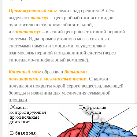
Промежуточный мозг
лежит над средним. В нём
выделяют
таламус
– центр обработки всех видов
чувствительности, кроме обонятельной,
и
гипоталамус
– высший центр вегетативной нервной
системы. Ядра промежуточного мозга связаны с
системами памяти и эмоциями, осуществляют
взаимосвязь нервной и эндокринной систем (через
гипоталамо-гипофизарный комплекс).
Конечный мозг
образован
большими
полушариями
и
мозолистым телом
. Снаружи
полушария покрыты корой серого вещества, имеющей
борозды и извилины для увеличения суммарной
площади.