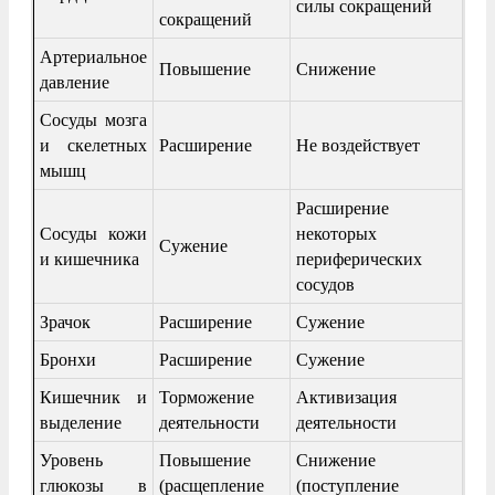
силы сокращений
сокращений
Артериальное
Повышение
Снижение
давление
Сосуды мозга
и скелетных
Расширение
Не воздействует
мышц
Расширение
Сосуды кожи
некоторых
Сужение
и кишечника
периферических
сосудов
Зрачок
Расширение
Сужение
Бронхи
Расширение
Сужение
Кишечник и
Торможение
Активизация
выделение
деятельности
деятельности
Уровень
Повышение
Снижение
глюкозы в
(расщепление
(поступление