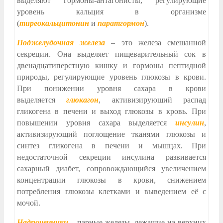
выделяют гормоны-антагонисты, регулирующие
уровень кальция в организме
(
тиреокальцитонин
и
паратгормон
).
Поджелудочная железа
– это железа смешанной
секреции. Она выделяет пищеварительный сок в
двенадцатиперстную кишку и гормоны пептидной
природы, регулирующие уровень глюкозы в крови.
При понижении уровня сахара в крови
выделяется
глюкагон
, активизирующий распад
гликогена в печени и выход глюкозы в кровь. При
повышении уровня сахара выделяется
инсулин
,
активизирующий поглощение тканями глюкозы и
синтез гликогена в печени и мышцах. При
недостаточной секреции инсулина развивается
сахарный диабет, сопровождающийся увеличением
концентрации глюкозы в крови, снижением
потребления глюкозы клетками и выведением её с
мочой.
Надпочечники
– парные железы, лежащие на верхних