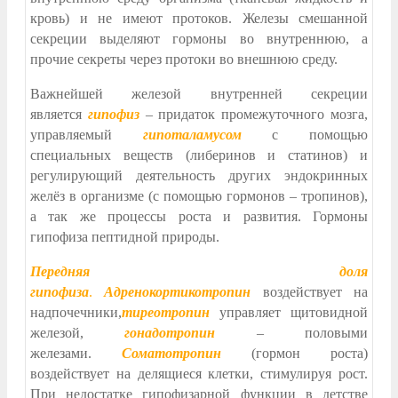
кровь) и не имеют протоков. Железы смешанной
секреции выделяют гормоны во внутреннюю, а
прочие секреты через протоки во внешнюю среду.
Важнейшей железой внутренней секреции
является
гипофиз
– придаток промежуточного мозга,
управляемый
гипоталамусом
с помощью
специальных веществ (либеринов и статинов) и
регулирующий деятельность других эндокринных
желёз в организме (с помощью гормонов – тропинов),
а так же процессы роста и развития. Гормоны
гипофиза пептидной природы.
Передняя доля
гипофиза
.
Адренокортикотропин
воздействует на
надпочечники,
тиреотропин
управляет щитовидной
железой,
гонадотропин
– половыми
железами.
Соматотропин
(гормон роста)
воздействует на делящиеся клетки, стимулируя рост.
При недостатке гипофизарной функции в детстве