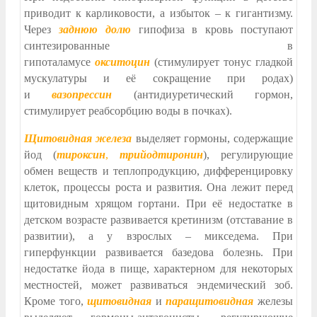
приводит к карликовости, а избыток – к гигантизму.
Через
заднюю долю
гипофиза в кровь поступают
синтезированные в
гипоталамусе
окситоцин
(стимулирует тонус гладкой
мускулатуры и её сокращение при родах)
и
вазопрессин
(антидиуретический гормон,
стимулирует реабсорбцию воды в почках).
Щитовидная железа
выделяет гормоны, содержащие
йод (
тироксин
,
трийодтиронин
), регулирующие
обмен веществ и теплопродукцию, дифференцировку
клеток, процессы роста и развития. Она лежит перед
щитовидным хрящом гортани. При её недостатке в
детском возрасте развивается кретинизм (отставание в
развитии), а у взрослых – микседема. При
гиперфункции развивается базедова болезнь. При
недостатке йода в пище, характерном для некоторых
местностей, может развиваться эндемический зоб.
Кроме того,
щитовидная
и
паращитовидная
железы