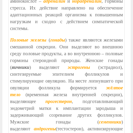
аминокислот –
адреналин
и
норадреналин
, гормоны
стресса. Их действие направлено на обеспечение
адаптационных реакций организма к повышенным
нагрузкам и сходно с действием симпатической
системы.
Половые железы
(
гонады
) также являются железами
смешанной секреции. Они выделяют во внешнюю
среду половые продукты, а во внутреннюю – половые
гормоны стероидной природы. Женские гонады
(
яичники
) выделяют
эстрогены
(эстрадиол),
синтезируемые эпителием фолликулов и
стимулирующие овуляцию. На месте лопнувшего при
овуляции фолликула формируется
жёлтое
тело
(временная железа внутренней секреции),
выделяющее
прогестерон
, подготавливающий
эндометрий матки к имплантации зародыша и
задерживающий созревание других фолликулов.
Мужские гонады (
семенники
)
выделяют
андрогены
(тестостерон), активизирующие