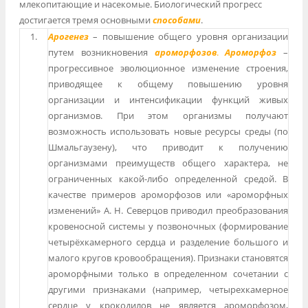
млекопитающие и насекомые. Биологический прогресс
достигается тремя основными
способами
.
1.
Арогенез
– повышение общего уровня организации
путем возникновения
ароморфозов
.
Ароморфоз
–
прогрессивное эволюционное изменение строения,
приводящее к общему повышению уровня
организации и интенсификации функций живых
организмов. При этом организмы получают
возможность использовать новые ресурсы среды (по
Шмальгаузену), что приводит к получению
организмами преимуществ общего характера, не
ограниченных какой-либо определенной средой. В
качестве примеров ароморфозов или «ароморфных
изменений» А. Н. Северцов приводил преобразования
кровеносной системы у позвоночных (формирование
четырёхкамерного сердца и разделение большого и
малого кругов кровообращения). Признаки становятся
ароморфными только в определенном сочетании с
другими признаками (например, четырехкамерное
сердце у крокодилов не является ароморфозом,