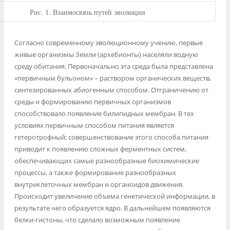
Рис.
1. Взаимосвязь путей эволюции
Согласно современному эволюционному учению, первые
живые организмы Земли (архебионты) населяли водную
среду обитания. Первоначально эта среда была представлена
«первичным бульоном» – раствором органических веществ,
синтезированных абиогенным способом. Отграничению от
среды и формированию первичных организмов
способствовало появление билипидных мембран. В тех
условиях первичным способом питания является
гетеротрофный; совершенствование этого способа питания
приводит к появлению сложных ферментных систем,
обеспечивающих самые разнообразные биохимические
процессы, а также формирование разнообразных
внутриклеточных мембран и органоидов движения.
Происходит увеличение объема генетической информации, в
результате чего образуется ядро. В дальнейшем появляются
белки-гистоны, что сделало возможным появление