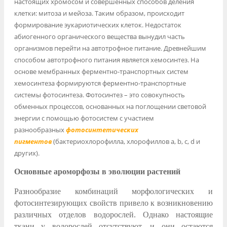
настоящих хромосом и совершенных способов деления
клетки: митоза и мейоза. Таким образом, происходит
формирование эукариотических клеток. Недостаток
абиогенного органического вещества вынудил часть
организмов перейти на автотрофное питание. Древнейшим
способом автотрофного питания является хемосинтез. На
основе мембранных ферментно-транспортных систем
хемосинтеза формируются ферментно-транспортные
системы фотосинтеза. Фотосинтез – это совокупность
обменных процессов, основанных на поглощении световой
энергии с помощью фотосистем с участием
разнообразных
фотосинтетических
пигментов
(бактериохлорофилла, хлорофиллов a, b, c, d и
других).
Основные ароморфозы в эволюции растений
Разнообразие комбинаций морфологических и
фотосинтезирующих свойств привело к возникновению
различных отделов водорослей. Однако настоящие
ткани у водорослей отсутствуют, и они остаются