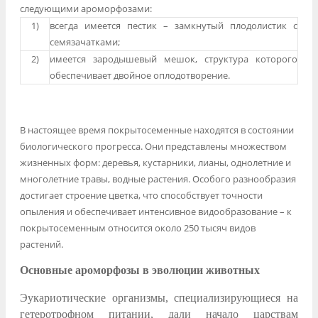
следующими ароморфозами:
1)
всегда имеется пестик – замкнутый плодолистик с
семязачатками;
2)
имеется зародышевый мешок, структура которого
обеспечивает двойное оплодотворение.
В настоящее время покрытосеменные находятся в состоянии
биологического прогресса. Они представлены множеством
жизненных форм: деревья, кустарники, лианы, однолетние и
многолетние травы, водные растения. Особого разнообразия
достигает строение цветка, что способствует точности
опыления и обеспечивает интенсивное видообразование – к
покрытосеменным относится около 250 тысяч видов
растений.
Основные ароморфозы в эволюции животных
Эукариотические организмы, специализирующиеся на
гетеротрофном питании, дали начало царствам