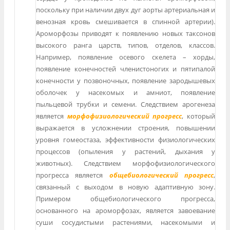
поскольку при наличии двух дуг аорты артериальная и
венозная кровь смешивается в спинной артерии).
Ароморфозы приводят к появлению новых таксонов
высокого ранга царств, типов, отделов, классов.
Например, появление осевого скелета – хорды,
появление конечностей членистоногих и пятипалой
конечности у позвоночных, появление зародышевых
оболочек у насекомых и амниот, появление
пыльцевой трубки и семени. Следствием арогенеза
является
морфофизиологический прогресс
, который
выражается в усложнении строения, повышении
уровня гомеостаза, эффективности физиологических
процессов (опыления у растений, дыхания у
животных). Следствием морфофизиологического
прогресса является
общебиологический прогресс
,
связанный с выходом в новую адаптивную зону.
Примером общебиологического прогресса,
основанного на ароморфозах, является завоевание
суши сосудистыми растениями, насекомыми и