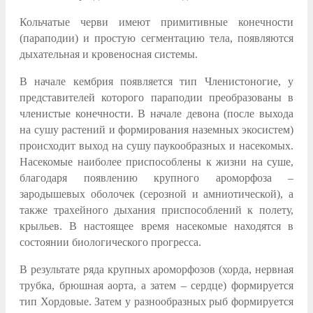
Кольчатые черви имеют примитивные конечности
(параподии) и простую сегментацию тела, появляются
дыхательная и кровеносная системы.
В начале кембрия появляется тип Членистоногие, у
представителей которого параподии преобразованы в
членистые конечности. В начале девона (после выхода
на сушу растений и формирования наземных экосистем)
происходит выход на сушу паукообразных и насекомых.
Насекомые наиболее приспособлены к жизни на суше,
благодаря появлению крупного ароморфоза –
зародышевых оболочек (серозной и амниотической), а
также трахейного дыхания приспособлений к полету,
крыльев. В настоящее время насекомые находятся в
состоянии биологического прогресса.
В результате ряда крупных ароморфозов (хорда, нервная
трубка, брюшная аорта, а затем – сердце) формируется
тип Хордовые. Затем у разнообразных рыб формируется