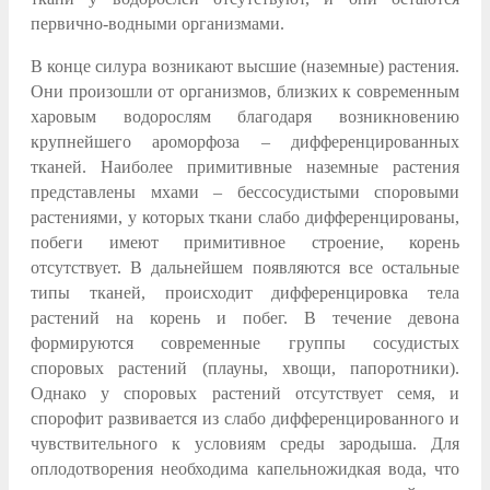
первично-водными организмами.
В конце силура возникают высшие (наземные) растения.
Они произошли от организмов, близких к современным
харовым водорослям благодаря возникновению
крупнейшего ароморфоза – дифференцированных
тканей. Наиболее примитивные наземные растения
представлены мхами – бессосудистыми споровыми
растениями, у которых ткани слабо дифференцированы,
побеги имеют примитивное строение, корень
отсутствует. В дальнейшем появляются все остальные
типы тканей, происходит дифференцировка тела
растений на корень и побег. В течение девона
формируются современные группы сосудистых
споровых растений (плауны, хвощи, папоротники).
Однако у споровых растений отсутствует семя, и
спорофит развивается из слабо дифференцированного и
чувствительного к условиям среды зародыша. Для
оплодотворения необходима капельножидкая вода, что