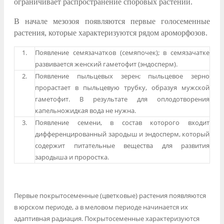
ограничивает распространение споровых растений.
В начале мезозоя появляются первые голосеменные
растения, которые характеризуются рядом ароморфозов.
1.
Появление семязачатков (семяпочек); в семязачатке
развивается женский гаметофит (эндосперм).
2.
Появление пыльцевых зерен; пыльцевое зерно
прорастает в пыльцевую трубку, образуя мужской
гаметофит. В результате для оплодотворения
капельножидкая вода не нужна.
3.
Появление семени, в состав которого входит
дифференцированный зародыш и эндосперм, который
содержит питательные вещества для развития
зародыша и проростка.
Первые покрытосеменные (цветковые) растения появляются
в юрском периоде, а в меловом периоде начинается их
адаптивная радиация. Покрытосеменные характеризуются