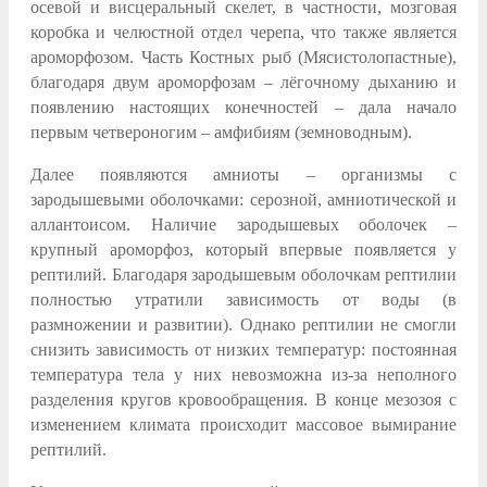
осевой и висцеральный скелет, в частности, мозговая
коробка и челюстной отдел черепа, что также является
ароморфозом. Часть Костных рыб (Мясистолопастные),
благодаря двум ароморфозам – лёгочному дыханию и
появлению настоящих конечностей – дала начало
первым четвероногим – амфибиям (земноводным).
Далее появляются амниоты – организмы с
зародышевыми оболочками: серозной, амниотической и
аллантоисом. Наличие зародышевых оболочек –
крупный ароморфоз, который впервые появляется у
рептилий. Благодаря зародышевым оболочкам рептилии
полностью утратили зависимость от воды (в
размножении и развитии). Однако рептилии не смогли
снизить зависимость от низких температур: постоянная
температура тела у них невозможна из-за неполного
разделения кругов кровообращения. В конце мезозоя с
изменением климата происходит массовое вымирание
рептилий.