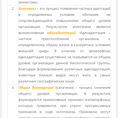
амниотами.
2.
Аллогенез
– это процесс появления частных адаптаций
в определенных условиях обитания, не
сопровождающийся повышением общего уровня
организации. Результатом аллогенеза является
возникновение
идиоадаптаций
. Идиоадаптация –
частное приспособление организмов к
определённому образу жизни в конкретных условиях
внешней среды. В отличие от ароморфоза,
идиоадаптация существенно не сказывается на общем
уровне организации данной биологической группы.
Благодаря формированию различных идиоадаптаций,
животные близких видов могут жить в самых
различных географических зонах.
3.
Общая дегенерация
(катагенез) – процесс снижения
общего уровня организации. В результате
формируются примитивные признаки (катаморфозы),
которые появляются при утрате прогрессивных
признаков в ходе онтогенеза. Примером могут
служить паразитические и сидячие формы; например,