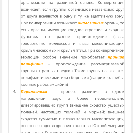
организации на различной основе. Конвергенция
возникает, если группы организмов независимо друг
от друга вселяются в одну и ту же адаптивную зону.
При конвергенции возникают
аналогичные
органы, то
есть органы, имеющие сходное строение и сходные
функции, но разное происхождение (глаза
головоногих моллюсков и глаза млекопитающих;
крылья насекомых и крылья птиц). При конвергентной
эволюции особое значение приобретает
принцип
полифилии
– происхождение рассматриваемой
группы от разных предков. Такие группы называются
полифилетическими, или сборными (например, грибы,
костные рыбы, амфибии)
4.
Параллелизм
– процесс развития в одном
направлении двух и более первоначально
дивергировавших групп (внешнее сходство ушастых
тюленей, настоящих тюленей и моржей; внешнее
сходство сумчатых и плацентарных млекопитающих;
внешнее сходство древних копытных Южной Америки
и копытных Голарктики; возникновение саблезубости