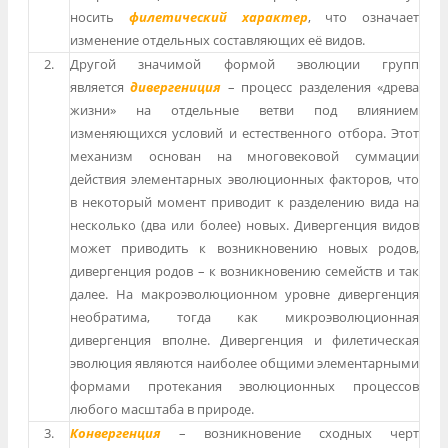
носить
филетический характер
, что означает
изменение отдельных составляющих её видов.
2.
Другой значимой формой эволюции групп
является
дивергениция
– процесс разделения «древа
жизни» на отдельные ветви под влиянием
изменяющихся условий и естественного отбора. Этот
механизм основан на многовековой суммации
действия элементарных эволюционных факторов, что
в некоторый момент приводит к разделению вида на
несколько (два или более) новых. Дивергенция видов
может приводить к возникновению новых родов,
дивергенция родов – к возникновению семейств и так
далее. На макроэволюционном уровне дивергенция
необратима, тогда как микроэволюционная
дивергенция вполне. Дивергенция и филетическая
эволюция являются наиболее общими элементарными
формами протекания эволюционных процессов
любого масштаба в природе.
3.
Конвергенция
– возникновение сходных черт