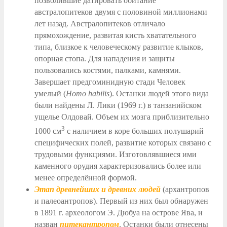
позволившие датировать обитание
австралопитеков двумя с половиной миллионами
лет назад. Австралопитеков отличало
прямохождение, развитая кисть хватательного
типа, близкое к человеческому развитие клыков,
опорная стопа. Для нападения и защиты
пользовались костями, палками, камнями.
Завершает предгоминидную стади Человек
умелый (
Homo
habilis
). Останки людей этого вида
были найдены Л. Лики (1969 г.) в танзанийском
ущелье Олдовай. Объем их мозга приблизительно
3
1000 см
с наличием в коре больших полушарий
специфических полей, развитие которых связано с
трудовыми функциями. Изготовлявшиеся ими
каменного орудия характеризовались более или
менее определённой формой.
Этап древнейших и древних людей
(архантропов
и палеоантропов). Первый из них был обнаружен
в 1891 г. археологом Э. Дюбуа на острове Ява, и
назван
питекантропом
. Останки были отнесены