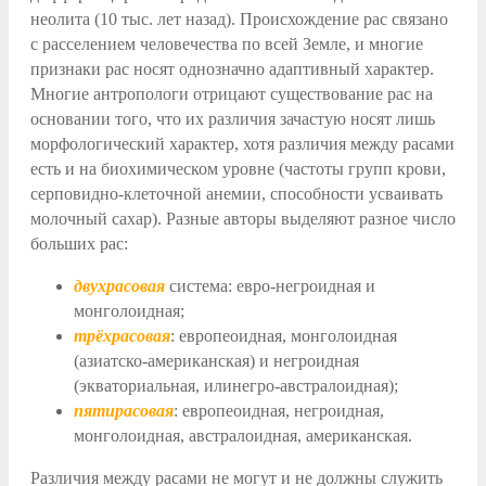
неолита
(10 тыс. лет назад)
. Происхождение рас связано
с расселением человечества по всей Земле, и многие
признаки рас носят однозначно адаптивный характер.
Многие антропологи отрицают существование рас на
основании того, что их различия зачастую носят лишь
морфологический характер, хотя различия между расами
есть и на биохимическом уровне (частоты групп крови,
серповидно-клеточной анемии, способности усваивать
молочный сахар). Разные авторы выделяют разное число
больших рас:
двухрасовая
система:
евро-негроидная
и
монголоидная;
трёхрасовая
: европеоидная, монголоидная
(
азиатско-американская
) и негроидная
(экваториальная, или
негро-австралоидная
);
пятирасовая
: европеоидная, негроидная,
монголоидная, австралоидная, американская.
Различия между расами не могут и не должны служить