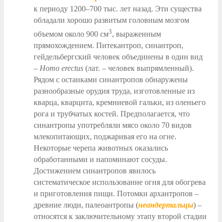
к периоду 1200–700 тыс. лет назад. Эти существа
обладали хорошо развитым головным мозгом
3
объемом около 900 см
, выраженным
прямохождением. Питекантроп, синантроп,
гейдельбергский человек объединены в один вид
–
Homo
erectus
(лат. – человек выпрямленный).
Рядом с останками синантропов обнаружены
разнообразные орудия труда, изготовленные из
кварца, кварцита, кремниевой гальки, из оленьего
рога и трубчатых костей. Предполагается, что
синантропы употребляли мясо около 70 видов
млекопитающих, поджаривая его на огне.
Некоторые черепа животных оказались
обработанными и напоминают сосуды.
Достижением синантропов явилось
систематическое использование огня для обогрева
и приготовления пищи. Потомки архантропов –
древние люди, палеоантропы (
неандертальцы
) –
относятся к заключительному этапу второй стадии