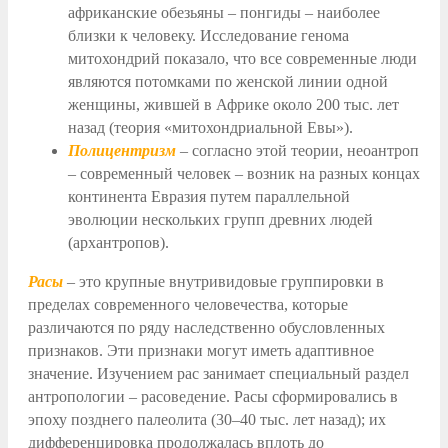
африканские обезьяны – понгиды – наиболее
близки к человеку. Исследование генома
митохондрий показало, что все современные люди
являются потомками по женской линии одной
женщины, жившей в Африке около 200 тыс. лет
назад (теория «митохондриальной Евы»).
Полицентризм
– согласно этой теории, неоантроп
– современный человек – возник на разных концах
континента Евразия путем параллельной
эволюции нескольких групп древних людей
(архантропов).
Расы
– это крупные внутривидовые группировки в
пределах современного человечества, которые
различаются по ряду наследственно обусловленных
признаков. Эти признаки могут иметь адаптивное
значение. Изучением рас занимает специальный раздел
антропологии – расоведение. Расы сформировались в
эпоху позднего палеолита
(30–40 тыс. лет назад)
; их
дифференцировка продолжалась вплоть до