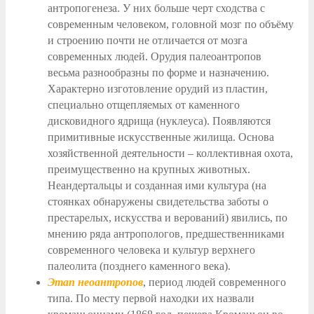
антропогенеза. У них больше черт сходства с
современным человеком, головной мозг по объёму
и строению почти не отличается от мозга
современных людей. Орудия палеоантропов
весьма разнообразны по форме и назначению.
Характерно изготовление орудий из пластин,
специально отщепляемых от каменного
дисковидного ядрища (нуклеуса). Появляются
примитивные искусственные жилища. Основа
хозяйственной деятельности – коллективная охота,
преимущественно на крупных животных.
Неандертальцы и созданная ими культура (на
стоянках обнаружены свидетельства заботы о
престарелых, искусства и верований) явились, по
мнению ряда антропологов, предшественниками
современного человека и культур верхнего
палеолита (позднего каменного века).
Этап неоантропов
, период людей современного
типа. По месту первой находки их назвали