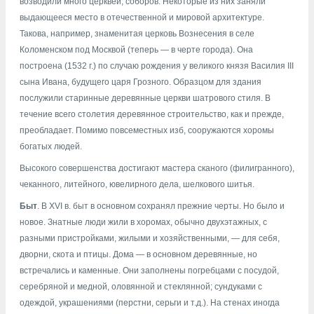
возводили много церквей, соборов. Некоторые из них заняли
выдающееся место в отечественной и мировой архитектуре.
Такова, например, знаменитая церковь Вознесения в селе
Коломенском под Москвой (теперь — в черте города). Она
построена (1532 г.) по случаю рождения у великого князя Василия III
сына Ивана, будущего царя Грозного. Образцом для здания
послужили старинные деревянные церкви шатрового стиля. В
течение всего столетия деревянное строительство, как и прежде,
преобладает. Помимо повсеместных изб, сооружаются хоромы
богатых людей.
Высокого совершенства достигают мастера сканого (филигранного),
чеканного, литейного, ювелирного дела, шелкового шитья.
Быт
. В XVI в. быт в основном сохранял прежние черты. Но было и
новое. Знатные люди жили в хоромах, обычно двухэтажных, с
разными пристройками, жилыми и хозяйственными, — для себя,
дворни, скота и птицы. Дома — в основном деревянные, но
встречались и каменные. Они заполнены погребцами с посудой,
серебряной и медной, оловянной и стеклянной; сундуками с
одеждой, украшениями (перстни, серьги и т.д.). На стенах иногда