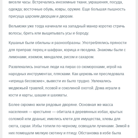
висели часы. Встречались иноземные ткани, украшения, посуда,
одежда; восточные обувь, ковры, оружие. Еще большая пышность
присуща царским дворцам и дворам.
Вельможи уже тогда начинали на западный манер коротко стричь
волосы, брить или выщипывать усы и бороду.
Кушанья были обильны и разнообразны. Употреблялись пряности
для приправ: перец и шафран, корица и гвоздика. Знакомы были с
лимонами, изюмом, миндалем, рисом и сахаром.
Развлекались знатные люди на пирах со скоморохами, игрой на
народных инструментах, плясками. Как церковь ни преследовала
«игрища бесовские», вывести их было трудно. Увлекались
медвежьей травлей, псовой и соколиной охотой. Дoма играли в
кости и карты, шашки и шахматы.
Более скромно жили рядовые дворяне. Основная же масса
населения — крестьяне — обитала в деревянных избах, крытых
соломой или дранью; имелись клети для имущества, хлевы для
скота, сараи. Избы топили по-черному, освещали лучинами. Зимой в
них помещали мелкую скотину и птицу. Обстановка в избе была