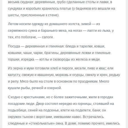
весьма скудная: деревянные, грубо сделанные столы и лавки, в
сундуках и коробьях хранилось платье (у бедняков его вешали на
шесты, прислоненные к стене).
Летом носили одежду из домашнего холста, зимой — из
сермяжного сукна и бараньего меха, на ногах — лапти из лыка, у
тех, кто побогаче, — сапоги.
Посуда — деревянная и глиняная: блюда и тарелки, ковши,
ковшики, чаши, чарки, братины, деревянные ложки и глиняные
горшки, изредка — котлы и сковороды из железа и меди.
Из зерна и муки готовили хлеб и пироги, кисели, пиво и квас; ели
капусту, свежую и квашеную, морковь и огурцы, свеклу и хрен, редьку
и репу. Мясо было на столе в основном по праздникам. Много
кушали рыбы, речной и озерной.
Сходно с крестьянами, но с более зажиточными, жили в городах
посадские люди. Двор состоял нередко из горницы, стоявшей на
подызбице, сеней на подсенье, клети на подклети, бани; он
окружен тыном с воротами, имевшими навес. Встречались
слюдяные и «стекольчатые» окна. В доме, помимо прочего, имелись