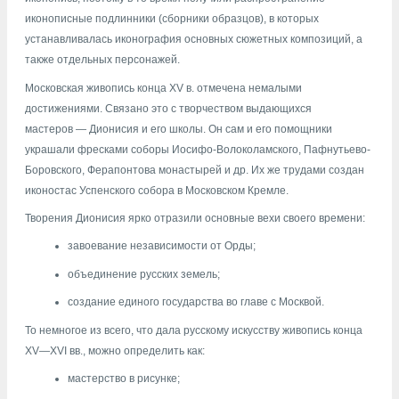
иконописные подлинники (сборники образцов), в которых
устанавливалась иконография основных сюжетных композиций, а
также отдельных персонажей.
Московская живопись конца XV в. отмечена немалыми
достижениями. Связано это с творчеством выдающихся
мастеров — Дионисия и его школы. Он сам и его помощники
украшали фресками соборы Иосифо-Волоколамского, Пафнутьево-
Боровского, Ферапонтова монастырей и др. Их же трудами создан
иконостас Успенского собора в Московском Кремле.
Творения Дионисия ярко отразили основные вехи своего времени:
завоевание независимости от Орды;
объединение русских земель;
создание единого государства во главе с Москвой.
То немногое из всего, что дала русскому искусству живопись конца
XV—XVI вв., можно определить как:
мастерство в рисунке;