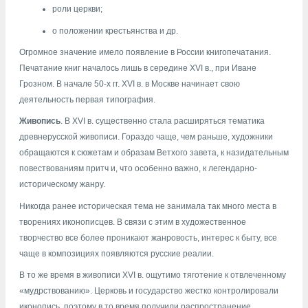
роли церкви;
о положении крестьянства и др.
Огромное значение имело появление в России книгопечатания.
Печатание книг началось лишь в середине XVI в., при Иване
Грозном. В начале 50-х гг. XVI в. в Москве начинает свою
деятельность первая типография.
Живопись
. В XVI в. существенно стала расширяться тематика
древнерусской живописи. Гораздо чаще, чем раньше, художники
обращаются к сюжетам и образам Ветхого завета, к назидательным
повествованиям притч и, что особенно важно, к легендарно-
историческому жанру.
Никогда ранее историческая тема не занимала так много места в
творениях иконописцев. В связи с этим в художественное
творчество все более проникают жанровость, интерес к быту, все
чаще в композициях появляются русские реалии.
В то же время в живописи XVI в. ощутимо тяготение к отвлеченному
«мудрствованию». Церковь и государство жестко контролировали
иконопись, поэтому в то время получили распространение