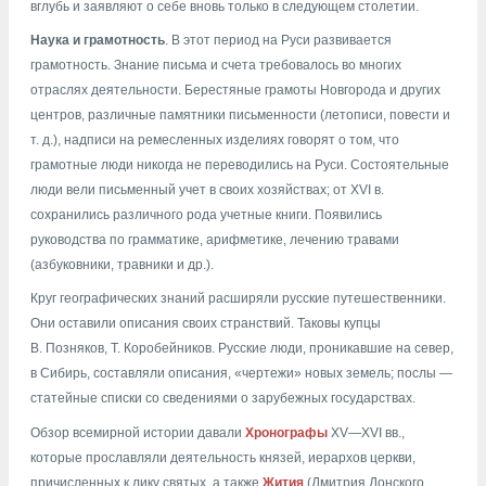
вглубь и заявляют о себе вновь только в следующем столетии.
Наука и грамотность
. В этот период на Руси развивается
грамотность. Знание письма и счета требовалось во многих
отраслях деятельности. Берестяные грамоты Новгорода и других
центров, различные памятники письменности (летописи, повести и
т. д.), надписи на ремесленных изделиях говорят о том, что
грамотные люди никогда не переводились на Руси. Состоятельные
люди вели письменный учет в своих хозяйствах; от XVI в.
сохранились различного рода учетные книги. Появились
руководства по грамматике, арифметике, лечению травами
(азбуковники, травники и др.).
Круг географических знаний расширяли русские путешественники.
Они оставили описания своих странствий. Таковы купцы
В. Позняков, Т. Коробейников. Русские люди, проникавшие на север,
в Сибирь, составляли описания, «чертежи» новых земель; послы —
статейные списки со сведениями о зарубежных государствах.
Обзор всемирной истории давали
Хронографы
XV—XVI вв.,
которые прославляли деятельность князей, иерархов церкви,
причисленных к лику святых, а также
Жития
(Дмитрия Донского,