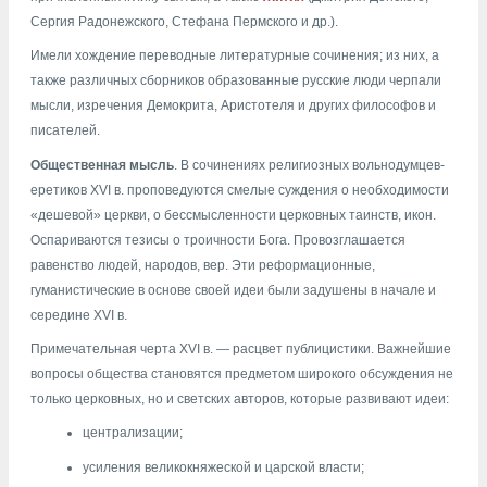
Сергия Радонежского, Стефана Пермского и др.).
Имели хождение переводные литературные сочинения; из них, а
также различных сборников образованные русские люди черпали
мысли, изречения Демокрита, Аристотеля и других философов и
писателей.
Общественная мысль
. В сочинениях религиозных вольнодумцев-
еретиков XVI в. проповедуются смелые суждения о необходимости
«дешевой» церкви, о бессмысленности церковных таинств, икон.
Оспариваются тезисы о троичности Бога. Провозглашается
равенство людей, народов, вер. Эти реформационные,
гуманистические в основе своей идеи были задушены в начале и
середине XVI в.
Примечательная черта XVI в. — расцвет публицистики. Важнейшие
вопросы общества становятся предметом широкого обсуждения не
только церковных, но и светских авторов, которые развивают идеи:
централизации;
усиления великокняжеской и царской власти;