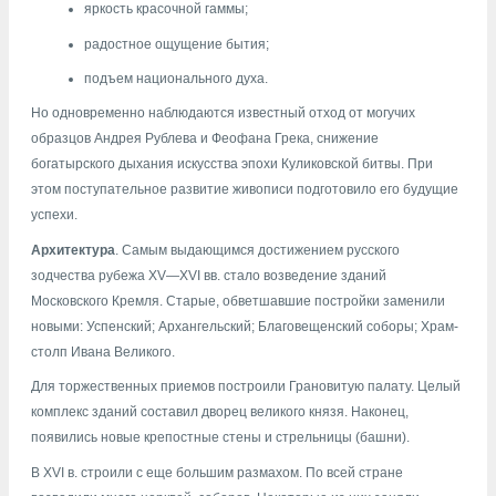
яркость красочной гаммы;
радостное ощущение бытия;
подъем национального духа.
Но одновременно наблюдаются известный отход от могучих
образцов Андрея Рублева и Феофана Грека, снижение
богатырского дыхания искусства эпохи Куликовской битвы. При
этом поступательное развитие живописи подготовило его будущие
успехи.
Архитектура
. Самым выдающимся достижением русского
зодчества рубежа XV—XVI вв. стало возведение зданий
Московского Кремля. Старые, обветшавшие постройки заменили
новыми: Успенский; Архангельский; Благовещенский соборы; Храм-
столп Ивана Великого.
Для торжественных приемов построили Грановитую палату. Целый
комплекс зданий составил дворец великого князя. Наконец,
появились новые крепостные стены и стрельницы (башни).
В XVI в. строили с еще большим размахом. По всей стране