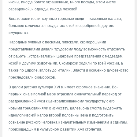
иконы, иногда богато украшенные, много посуды, в том числе
серебряной, и одежды, иногда меховой.
Богато жили гости, крупные торговые люди — каменные палаты,
большое количество посуды, золотой и серебряной, другого
имущества.
Народные гулянья с песнями, плясками, скоморошьими
представлениями давали трудовому люду возможность отдохнуть
от работы. Устраивались и цирковые представления с медведем,
козой и другими животными. Скоморохи ходили по всей России, а
также по Европе, вплоть до Италии. Власти и особенно духовенство
преследовали скоморохов.
В целом русская культура XVI в. имеет огромное значение. Во-
первых, она в полной мере отразила окончательный переход от
раздробленной Руси к централизованному государству с его
новыми требованиями к искусству. Далее, она смогла выдержать
идеологический напор второй половины века и подготовить
сознание русского человека к значительным изменениям и сдвигам,
произошедшим в культурном развитии XVII столетия.