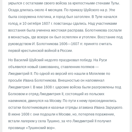
укрылся с остатками своего войска за крепостными стенами Тулы.
Осада длилась около 4 месяцев. По приказу Шуйского на р. Упе
была сооружена плотина, и город был затоплен. В Туле начался
голод, и 10 октября 1607 г. повстанцы сдались. Над участниками
восстания была учинена жестокая расправа. Болотникова сослали
в монастырь, где вскоре он был ослеплен и утоплен. Восстание под
руководством И. Болотникова 1606—1607 гг. принято считать
первой крестьянской войной в России.
Но Василий Шуйский недолго праздновал победу. На Руси
объявился новый самозванец, ставленник поляков —
Лжедмитрий II. По одной из версий его нашли в Могилеве по
просьбе Ивана Болотникова. Внешностью он напоминал
Лжедмитрия I. В мае 1608 г. царские войска были разгромлены под
Болховом и отряд Лжедмитрия II, состоящий из польских
наемников, двинулся на Москву. По пути к нему присоединились
остатки болотниковцев и казачьи отряды атамана Ивана Заруцкого.
В июне 1608 г. они подошли к Москве, но, потерпев поражение,
встали лагерем у села Тушино, за что Лжедмитрий II получил
прозвище «Тушинский вор».