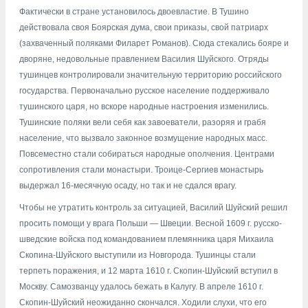
Фактически в стране установилось двоевластие. В Тушино
действовала своя Боярская дума, свои приказы, свой патриарх
(захваченный поляками Филарет Романов). Сюда стекались бояре и
дворяне, недовольные правлением Василия Шуйского. Отряды
тушинцев контролировали значительную территорию российского
государства. Первоначально русское население поддерживало
тушинского царя, но вскоре народные настроения изменились.
Тушинские поляки вели себя как завоеватели, разоряя и грабя
население, что вызвало законное возмущение народных масс.
Повсеместно стали собираться народные ополчения. Центрами
сопротивления стали монастыри. Троице-Сергиев монастырь
выдержал 16-месячную осаду, но так и не сдался врагу.
Чтобы не утратить контроль за ситуацией, Василий Шуйский решил
просить помощи у врага Польши — Швеции. Весной 1609 г. русско-
шведские войска под командованием племянника царя Михаила
Скопина-Шуйского выступили из Новгорода. Тушинцы стали
терпеть поражения, и 12 марта 1610 г. Скопин-Шуйский вступил в
Москву. Самозванцу удалось бежать в Калугу. В апреле 1610 г.
Скопин-Шуйский неожиданно скончался. Ходили слухи, что его