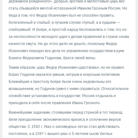
державной рожденного». Добрый, кроткий и милостивый царь мог
стать сбывшейся мечтой истерзанной Иваном Грозным России. Но
беда в том, что Федор Иоаннович был не способен править:
болезненный и слабый, в лучшем случае глупый, а в худшем —
слабоумный. И бояре, и простой народ беспокоились о том, что из-
за неспособности молодого царя к делам правления в стране снова
начнется смута. Но до этого дело не дошло, поскольку Федор
Иоаннович передал все дела по управлению государством в руки
Бориса Федоровича Годунова, брата своей жены.
Таким образом, царь Федор Иоаннович царствовал, но не правил.
Борис Годунов оказался умным, хитрым и искусным политиком.
Ближайшие к престолу бояре были очень недовольны его
возвышением, но Годунов сумел с ними справиться. Относительное
спокойствие установилось в государстве: Россия отдыхала и
приходила в себя после правления Ивана Грозного.
Важнейшими задачами, стоявшими перед страной в тот период,
били преодоление экономического кризиса и сплочение верхов
общества. С 1592 г. Указ о заповедных летах стал действовать
постоянно, а в 1597 г. вышел указ о 5-летнем сыске беглых