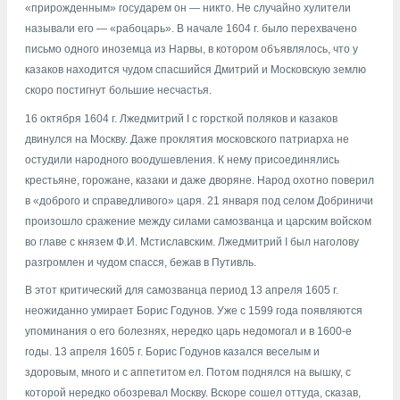
«прирожденным» государем он — никто. Не случайно хулители
называли его — «рабоцарь». В начале 1604 г. было перехвачено
письмо одного иноземца из Нарвы, в котором объявлялось, что у
казаков находится чудом спасшийся Дмитрий и Московскую землю
скоро постигнут большие несчастья.
16 октября 1604 г. Лжедмитрий I с горсткой поляков и казаков
двинулся на Москву. Даже проклятия московского патриарха не
остудили народного воодушевления. К нему присоединялись
крестьяне, горожане, казаки и даже дворяне. Народ охотно поверил
в «доброго и справедливого» царя. 21 января под селом Добриничи
произошло сражение между силами самозванца и царским войском
во главе с князем Ф.И. Мстиславским. Лжедмитрий I был наголову
разгромлен и чудом спасся, бежав в Путивль.
В этот критический для самозванца период 13 апреля 1605 г.
неожиданно умирает Борис Годунов. Уже с 1599 года появляются
упоминания о его болезнях, нередко царь недомогал и в 1600-е
годы. 13 апреля 1605 г. Борис Годунов казался веселым и
здоровым, много и с аппетитом ел. Потом поднялся на вышку, с
которой нередко обозревал Москву. Вскоре сошел оттуда, сказав,