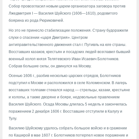
Собор провозгласил новым царем организатора заговора против
Лжедмитрия I — Василия Шуйского (1606—1610), родовитого
боярина из рода Рюриковичей.
Но это не принесло стабилизации положения. Страну будоражили
слухи о спасении «царя Дмитрия». Центром
антиправительственного движения стал г. Путивль на юге страны.
Восставших казаков, крестьян и посадских людей возглавил бывший
военный холоп князя Телятевского Иван Исаевич Болотников.
Собрав большие силы, он двинулся на Москву.
Осенью 1606 г., разбив несколько царских отрядов, Болотников
подступил к Москве и расположился в селе Коломенском. В лагерь
восставших толпами стекался народ — стрельцы, казаки, крестьяне
и холопы, а также дворяне и бояре, недовольные правлением
Василия Шуйского. Осада Москвы длилась 5 недель и закончилась
поражением 2 декабря 1606 г. Восставшие отступили в Калугу и
Тулу.
Василию Шуйскому удалось собрать большое войско и в сражении
по Каширой в мае 1607 г. Болотников потерпел новое поражение и