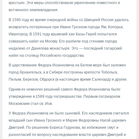
крестьян. Эти меры способствовали укреплению поместного и
вотчинного землевладения.
В 1590 году во время очередной войны со Швецией России удалось
возвратить потерянные при Иване Грозном города Ям, Копорье,
Ивангород. В 1591 году крымский хан Казы-Гирей попытался
совершить набег на Москву. Его разбили под стенами города
недалеко от Данилова монастыря. Это — последний татарский
набег на столицу Российского государства.
В царствование Федора Иоанновича на Белом море был заложен
город Архангельск, а в Сибири построены крепости Тобольск,
Пелым, Березов, Обдорск (в настоящее время Салехард) и другие.
Одним из немногих решений самого Федора Иоанновича было
утверждение в 1589 году патриаршества. Первым патриархом
Московским стал св. Иов.
У Федора Иоанновича не было сыновей. Его наследником считался
младший сын Ивана Грозного и Марии Федоровны Нагой царевич
Дмитрий. По решению Бориса Годунова, во избежание смут и
разногласий по вопросу наследования власти царевич Дмитрий и