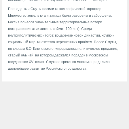
пленные, в том числе и отец Михаила Романова — Филарет.
Последствия Смуты носили катастрофический характер.
Множество земель юга и запада были разорены и заброшены.
Россия понесла значительные территориальные потери
(возвращение этих земель займет 100 лет). Среди
внутриполитических итогов: воцарение новой династии, хрупкий
социальный мир, множество нерешенных проблем. После Смуты,
по словам В.О. Ключевского, «прервалось политическое предание,
старый обычай, на котором держался порядок в Московском
государстве XVI века». Смутное время во многом определило
дальнейшее развитие Российского государства.