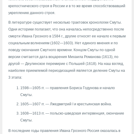
крепостнического строя в России и в то же время способствовавший
укреплению данного строя.
В литературе существует несколько трактовок хронологии Смуты.
Одни историки полагают, что она началась непосредственно после
смерти Ивана Грозного в 1584 г., другие относят ее начало к первым
социальным волнениям (1602—1603). Нет единого мнения и по
поводу окончания Смутного времени. Концом Смуты по одной
версии считается дата воцарения Михаила Романова (1613), по
другой — Деулинское перемирие с Польшей (1618). На наш взгляд,
наиболее приемлемой периодизацией является деление Смуты на
3 этапа:
1598—1605 гг. — правления Бориса Годунова и начало
Смуты.
1605—1607 гг. — Лжедмитрий I и крестьянская война.
1608—1613 гг. — польско-шведская интервенция, окончание
Смуты.
В последние годы правления Ивана Грозного Россия оказалась в