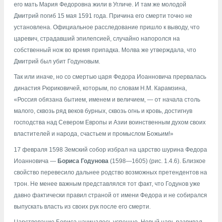
его мать Мария Федоровна жили в Угличе. И там же молодой
Дмитрий погиб 15 мая 1591 года. Причина его смерти точно не
установлена. Официальное расследование пришло к выводу, что
царевич, страдавший эпилепсией, случайно напоролся на
собственный нож во время припадка. Молва же утверждала, что
Дмитрий был убит Годуновым.
Так или иначе, но со смертью царя Федора Иоанновича прервалась
династия Рюриковичей, которым, по словам Н.М. Карамзина,
«Россия обязана бытием, именем и величием, — от начала столь
малого, сквозь ряд веков бурных, сквозь огнь и кровь, достигнув
господства над Севером Европы и Азии воинственным духом своих
властителей и народа, счастьем и промыслом Божьим!»
17 февраля 1598 Земский собор избрал на царство шурина Федора
Иоанновича —
Бориса Годунова
(1598—1605) (рис. 1.4.6). Близкое
свойство перевесило дальнее родство возможных претендентов на
трон. Не менее важным представлялся тот факт, что Годунов уже
давно фактически правил страной от имени Федора и не собирался
выпускать власть из своих рук после его смерти.