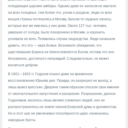
голодающих царские амбары. Однако даже их запасов не хватало
на всех голодных, тем более что, узнав о раздаче, люди со всех
концов страны потянулись в Москву, бросив те скудные запасы,
которые все же имелись у них дома. Около 127 тыс. человек,
умерших от голода, было похоронено в Москве, а хоронить
успевали не всех. Появились случаи людоедства. Люди начинали
думать, что это — кара Божья. Возникало убеждение, что
царствование Бориса не благословляется Богом, потому что оно
беззаконно, достигнуто неправдой. Следовательно, не может
кончиться добром.
В 1601—1602 гг. Годунов пошел даже на временное
восстановление Юрьева дня. Правда, он разрешил не выход, а
лишь вывоз крестьян. Дворяне таким образом спасали свои имения
от окончательного запустения и разорения. Разрешение, данное
Годуновым, касалось лишь мелких служилых людей, оно не
распространялось на земли членов Боярской думы и духовенства.
Но и этот шаг не увеличивал популярности царя, начинались
народные бунты.