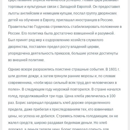
Царствование Бориса начиналось успешно. Новый царь развивал
торговые и культурные связи с Западной Европой. Он предоставил
льготы английским и немецким купцам, послал группу дворянских
детей на обучение в Европу, приглашал иностранцев в Россию.
Правительство Годунова стремилось стабилизировать положение в
России. Его политика была достаточно взвешенной и разумной.
Был принят ряд мер к оздоровлению хозяйств служилого
дворянства, поставлен предел росту владений церкви,
упорядочена деятельность приказов, большие успехи достигнуты
во внешней политике.
Однако вскоре разразились поистине страшные события. В 1601 г.
шли долгие дожди, а затем грянули ранние морозы и, по словам
современника, «поби мраз сильный всяк труд дел человеческих в
полех». В следующем году неурожай повторился. В стране начался
голод, продолжавшийся три года. Цена хлеба увеличилась в 100
раз. Борис запрещал продавать хлеб дороже определенного
предела, даже прибегая к преследованиям тех, кто взвинчивал
цены, но успеха не добился. Стремясь помочь голодающим, он не
жалел средств, широко раздавая беднякам деньги. Но хлеб
дорожал, а деньги теряли цену. Борис приказал открыть для