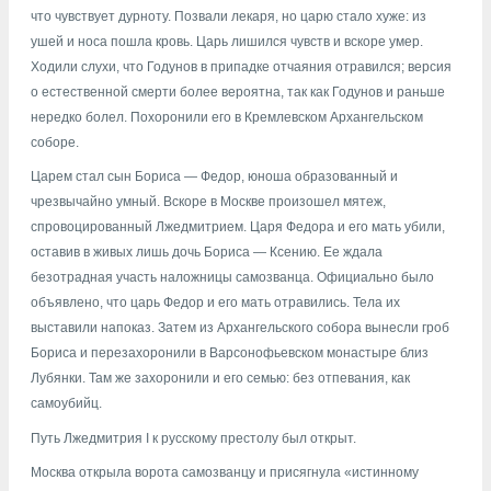
что чувствует дурноту. Позвали лекаря, но царю стало хуже: из
ушей и носа пошла кровь. Царь лишился чувств и вскоре умер.
Ходили слухи, что Годунов в припадке отчаяния отравился; версия
о естественной смерти более вероятна, так как Годунов и раньше
нередко болел. Похоронили его в Кремлевском Архангельском
соборе.
Царем стал сын Бориса — Федор, юноша образованный и
чрезвычайно умный. Вскоре в Москве произошел мятеж,
спровоцированный Лжедмитрием. Царя Федора и его мать убили,
оставив в живых лишь дочь Бориса — Ксению. Ее ждала
безотрадная участь наложницы самозванца. Официально было
объявлено, что царь Федор и его мать отравились. Тела их
выставили напоказ. Затем из Архангельского собора вынесли гроб
Бориса и перезахоронили в Варсонофьевском монастыре близ
Лубянки. Там же захоронили и его семью: без отпевания, как
самоубийц.
Путь Лжедмитрия I к русскому престолу был открыт.
Москва открыла ворота самозванцу и присягнула «истинному