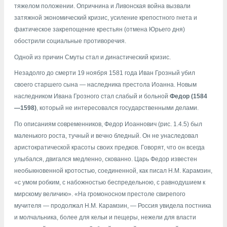
тяжелом положении. Опричнина и Ливонская война вызвали
затяжной экономический кризис, усиление крепостного гнета и
фактическое закрепощение крестьян (отмена Юрьего дня)
обострили социальные противоречия.
Одной из причин Смуты стал и династический кризис.
Незадолго до смерти 19 ноября 1581 года Иван Грозный убил
своего старшего сына — наследника престола Иоанна. Новым
наследником Ивана Грозного стал слабый и больной
Федор (1584
—1598)
, который не интересовался государственными делами.
По описаниям современников, Федор Иоаннович (рис. 1.4.5) был
маленького роста, тучный и вечно бледный. Он не унаследовал
аристократической красоты своих предков. Говорят, что он всегда
улыбался, двигался медленно, скованно. Царь Федор известен
необыкновенной кротостью, соединенной, как писал Н.М. Карамзин,
«с умом робким, с набожностью беспредельною, с равнодушием к
мирскому величию». «На громоносном престоле свирепого
мучителя — продолжал Н.М. Карамзин, — Россия увидела постника
и молчальника, более для кельи и пещеры, нежели для власти