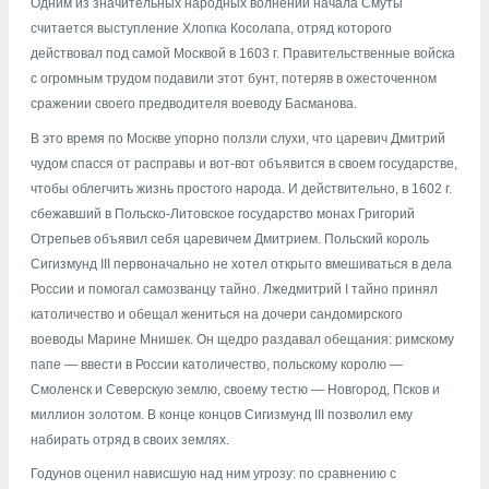
Одним из значительных народных волнений начала Смуты
считается выступление Хлопка Косолапа, отряд которого
действовал под самой Москвой в 1603 г. Правительственные войска
с огромным трудом подавили этот бунт, потеряв в ожесточенном
сражении своего предводителя воеводу Басманова.
В это время по Москве упорно ползли слухи, что царевич Дмитрий
чудом спасся от расправы и вот-вот объявится в своем государстве,
чтобы облегчить жизнь простого народа. И действительно, в 1602 г.
сбежавший в Польско-Литовское государство монах Григорий
Отрепьев объявил себя царевичем Дмитрием. Польский король
Сигизмунд III первоначально не хотел открыто вмешиваться в дела
России и помогал самозванцу тайно. Лжедмитрий I тайно принял
католичество и обещал жениться на дочери сандомирского
воеводы Марине Мнишек. Он щедро раздавал обещания: римскому
папе — ввести в России католичество, польскому королю —
Смоленск и Северскую землю, своему тестю — Новгород, Псков и
миллион золотом. В конце концов Сигизмунд III позволил ему
набирать отряд в своих землях.
Годунов оценил нависшую над ним угрозу: по сравнению с