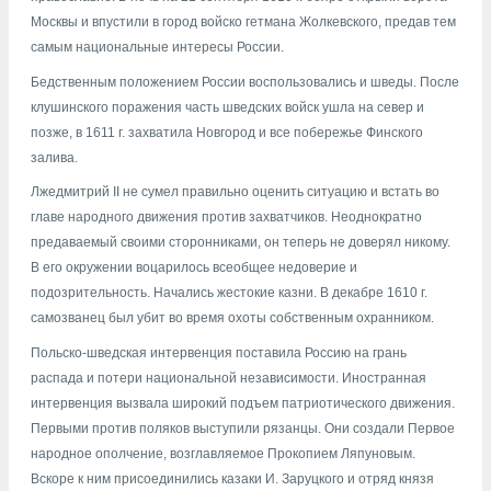
Москвы и впустили в город войско гетмана Жолкевского, предав тем
самым национальные интересы России.
Бедственным положением России воспользовались и шведы. После
клушинского поражения часть шведских войск ушла на север и
позже, в 1611 г. захватила Новгород и все побережье Финского
залива.
Лжедмитрий II не сумел правильно оценить ситуацию и встать во
главе народного движения против захватчиков. Неоднократно
предаваемый своими сторонниками, он теперь не доверял никому.
В его окружении воцарилось всеобщее недоверие и
подозрительность. Начались жестокие казни. В декабре 1610 г.
самозванец был убит во время охоты собственным охранником.
Польско-шведская интервенция поставила Россию на грань
распада и потери национальной независимости. Иностранная
интервенция вызвала широкий подъем патриотического движения.
Первыми против поляков выступили рязанцы. Они создали Первое
народное ополчение, возглавляемое Прокопием Ляпуновым.
Вскоре к ним присоединились казаки И. Заруцкого и отряд князя