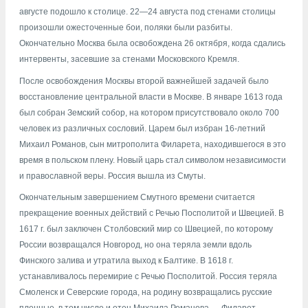
августе подошло к столице. 22—24 августа под стенами столицы
произошли ожесточенные бои, поляки были разбиты.
Окончательно Москва была освобождена 26 октября, когда сдались
интервенты, засевшие за стенами Московского Кремля.
После освобождения Москвы второй важнейшей задачей было
восстановление центральной власти в Москве. В январе 1613 года
был собран Земский собор, на котором присутствовало около 700
человек из различных сословий. Царем был избран 16-летний
Михаил Романов, сын митрополита Филарета, находившегося в это
время в польском плену. Новый царь стал символом независимости
и православной веры. Россия вышла из Смуты.
Окончательным завершением Смутного времени считается
прекращение военных действий с Речью Посполитой и Швецией. В
1617 г. был заключен Столбовский мир со Швецией, по которому
России возвращался Новгород, но она теряла земли вдоль
Финского залива и утратила выход к Балтике. В 1618 г.
устанавливалось перемирие с Речью Посполитой. Россия теряла
Смоленск и Северские города, на родину возвращались русские