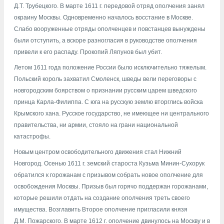
Д.Т. Трубецкого. В марте 1611 г. передовой отряд ополчения занял
окраину Москвы. Одновременно началось восстание в Москве.
Слабо вооруженные отряды ополченцев и повстанцев вынуждены
были отступить, а вскоре разногласия в руководстве ополчения
привели к его распаду. Прокопий Ляпунов был убит.
Летом 1611 года положение России было исключительно тяжелым.
Польский король захватил Смоленск, шведы вели переговоры с
новгородским боярством о признании русским царем шведского
принца Карла-Филиппа. С юга на русскую землю вторглись войска
Крымского хана. Русское государство, не имеющее ни центрального
правительства, ни армии, стояло на грани национальной
катастрофы.
Новым центром освободительного движения стал Нижний
Новгород. Осенью 1611 г. земский староста Кузьма Минин-Сухорук
обратился к горожанам с призывом собрать новое ополчение для
освобождения Москвы. Призыв был горячо поддержан горожанами,
которые решили отдать на создание ополчения треть своего
имущества. Возглавить Второе ополчение пригласили князя
Д.М. Пожарского. В марте 1612 г. ополчение двинулось на Москву и в