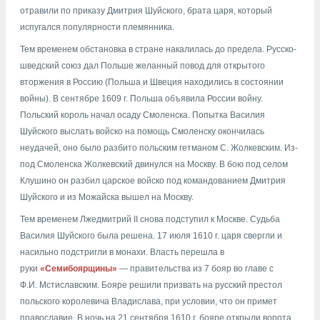
отравили по приказу Дмитрия Шуйского, брата царя, который
испугался популярности племянника.
Тем временем обстановка в стране накалилась до предела. Русско-
шведский союз дал Польше желанный повод для открытого
вторжения в Россию (Польша и Швеция находились в состоянии
войны). В сентябре 1609 г. Польша объявила России войну.
Польский король начал осаду Смоленска. Попытка Василия
Шуйского выслать войско на помощь Смоленску окончилась
неудачей, оно было разбито польским гетманом С. Жолкевским. Из-
под Смоленска Жолкевский двинулся на Москву. В бою под селом
Клушино он разбил царское войско под командованием Дмитрия
Шуйского и из Можайска вышел на Москву.
Тем временем Лжедмитрий II снова подступил к Москве. Судьба
Василия Шуйского была решена. 17 июля 1610 г. царя свергли и
насильно подстригли в монахи. Власть перешла в
руки
«Семибоярщины»
— правительства из 7 бояр во главе с
Ф.И. Мстиславским. Бояре решили призвать на русский престол
польского королевича Владислава, при условии, что он примет
православие. В ночь на 21 сентября 1610 г. бояре открыли ворота