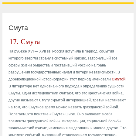
Смута
17.
Смута
На рубеже XVI — XVII вв. Россия вступила в период, события
которого ввергли страну в системный кризис, затронувший все
сферы жизни общества и поставивший Россию на грань
разрушения государственных начал и потери независимости. В
дореволюционной историографии этот период именовали
Смутой
.
В литературе нет однозначного подхода к определению сущности
Смуты. Одни исследователи считают, что это крестьянская война,
другие называют Смуту скрытой интервенцией, третьи настаивают
на том, что Смутное время можно назвать гражданской войной.
Полагаем, что понятие «Смута» шире. Оно включает в себя
элементы гражданской войны, интервенции, социальной борьбы,
экономический кризис, изменения в идеологии и многое другое. Это
комплекс событий, вызванный становлением государственно-