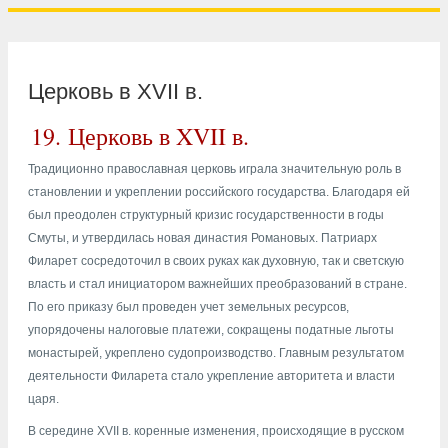
Церковь в XVII в.
19.
Церковь в XVII в.
Традиционно православная церковь играла значительную роль в
становлении и укреплении российского государства. Благодаря ей
был преодолен структурный кризис государственности в годы
Смуты, и утвердилась новая династия Романовых. Патриарх
Филарет сосредоточил в своих руках как духовную, так и светскую
власть и стал инициатором важнейших преобразований в стране.
По его приказу был проведен учет земельных ресурсов,
упорядочены налоговые платежи, сокращены податные льготы
монастырей, укреплено судопроизводство. Главным результатом
деятельности Филарета стало укрепление авторитета и власти
царя.
В середине XVII в. коренные изменения, происходящие в русском