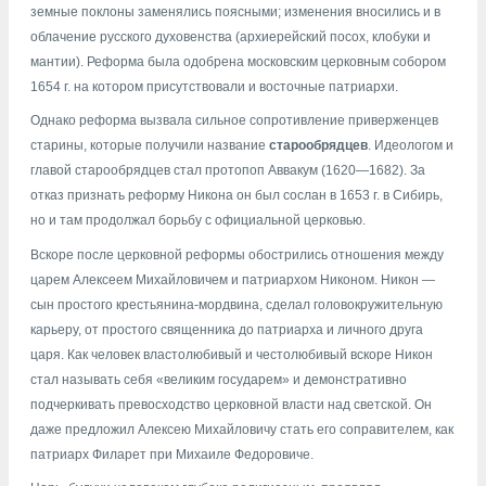
земные поклоны заменялись поясными; изменения вносились и в
облачение русского духовенства (архиерейский посох, клобуки и
мантии). Реформа была одобрена московским церковным собором
1654 г. на котором присутствовали и восточные патриархи.
Однако реформа вызвала сильное сопротивление приверженцев
старины, которые получили название
старообрядцев
. Идеологом и
главой старообрядцев стал протопоп Аввакум (1620—1682). За
отказ признать реформу Никона он был сослан в 1653 г. в Сибирь,
но и там продолжал борьбу с официальной церковью.
Вскоре после церковной реформы обострились отношения между
царем Алексеем Михайловичем и патриархом Никоном. Никон —
сын простого крестьянина-мордвина, сделал головокружительную
карьеру, от простого священника до патриарха и личного друга
царя. Как человек властолюбивый и честолюбивый вскоре Никон
стал называть себя «великим государем» и демонстративно
подчеркивать превосходство церковной власти над светской. Он
даже предложил Алексею Михайловичу стать его соправителем, как
патриарх Филарет при Михаиле Федоровиче.