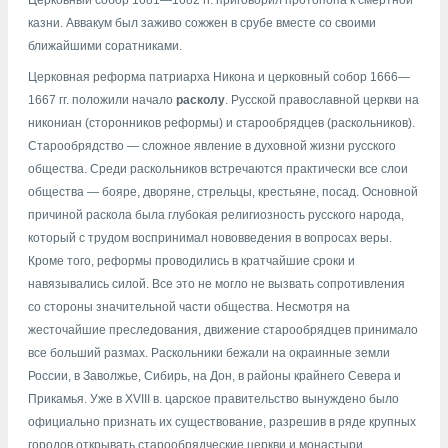
казни. Аввакум был заживо сожжен в срубе вместе со своими
ближайшими соратниками.
Церковная реформа патриарха Никона и церковный собор 1666—
1667 гг. положили начало
расколу
. Русской православной церкви на
никониан (сторонников реформы) и старообрядцев (раскольников).
Старообрядство — сложное явление в духовной жизни русского
общества. Среди раскольников встречаются практически все слои
общества — бояре, дворяне, стрельцы, крестьяне, посад. Основной
причиной раскола была глубокая религиозность русского народа,
который с трудом воспринимал нововведения в вопросах веры.
Кроме того, реформы проводились в кратчайшие сроки и
навязывались силой. Все это не могло не вызвать сопротивления
со стороны значительной части общества. Несмотря на
жесточайшие преследования, движение старообрядцев принимало
все больший размах. Раскольники бежали на окраинные земли
России, в Заволжье, Сибирь, на Дон, в районы крайнего Севера и
Прикамья. Уже в XVIII в. царское правительство вынуждено было
официально признать их существование, разрешив в ряде крупных
городов открывать старообрядческие церкви и монастыри.