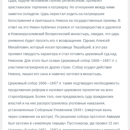
Царь, будучи человеком глубоко религиозным, проявлял
христианское терпение к патриарху. Но отношения между ними
заметно охладели. Царь перестал ходить на патриаршие
богослужения и приглашать Никона на государственные приемы. В
ответ на это Никон публично отрекся от патриаршества и удалился
в Новоиерусалимский Воскресенский монастырь, ожидая, что царь
униженно будет просить его о возвращении. Однако Алексей
Михайлович, который носил прозвище Тишайший, в это раз
проявил твердость характера и стал готовить церковный суд над
Никоном. Для этого был созван Церковный собор 1666—1667 гг. с
участием патриархов из других стран. Собор осудил действия
Никона, лишил его сана и навечно заточил в монастырь.
Церковный собор 1666—1667 гг. также подтвердил необходимость
продолжения реформ и наложил церковное проклятие на всех
старообрядцев. Более того, они предавались суду гражданских
властей и на них распространялись уголовные наказания,
установленные Соборным Уложением 1649 г. (смертная казнь
через сожжение на костре). По решению собора протопоп Аввакум
был заточен в «земляную тюрьму» Пустозерска, где провел 15 лет.
Церковный собор 1681—1682 гг. приговорил протопопа к смертной