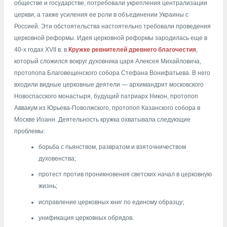
обществе и государстве, потребовали укрепления централизации
церкви, а также усиления ее роли в объединении Украины с
Россией. Эти обстоятельства настоятельно требовали проведения
церковной реформы. Идея церковной реформы зародилась еще в
40-х годах XVII в. в
Кружке ревнителей древнего благочестия
,
который сложился вокруг духовника царя Алексея Михайловича,
протопопа Благовещенского собора Стефана Вонифатьева. В него
входили видные церковные деятели — архимандрит московского
Новоспасского монастыря, будущий патриарх Никон, протопоп
Аввакум из Юрьева-Поволжского, протопоп Казанского собора в
Москве Иоанн. Деятельность кружка охватывала следующие
проблемы:
борьба с пьянством, развратом и взяточничеством
духовенства;
протест против проникновения светских начал в церковную
жизнь;
исправление церковных книг по единому образцу;
унификация церковных обрядов.