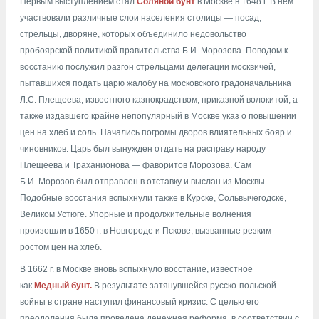
Первым выступлением стал
Соляной бунт
в Москве в 1648 г. В нем
участвовали различные слои населения столицы — посад,
стрельцы, дворяне, которых объединило недовольство
пробоярской политикой правительства Б.И. Морозова. Поводом к
восстанию послужил разгон стрельцами делегации москвичей,
пытавшихся подать царю жалобу на московского градоначальника
Л.С. Плещеева, известного казнокрадством, приказной волокитой, а
также издавшего крайне непопулярный в Москве указ о повышении
цен на хлеб и соль. Начались погромы дворов влиятельных бояр и
чиновников. Царь был вынужден отдать на расправу народу
Плещеева и Траханионова — фаворитов Морозова. Сам
Б.И. Морозов был отправлен в отставку и выслан из Москвы.
Подобные восстания вспыхнули также в Курске, Сольвычегодске,
Великом Устюге. Упорные и продолжительные волнения
произошли в 1650 г. в Новгороде и Пскове, вызванные резким
ростом цен на хлеб.
В 1662 г. в Москве вновь вспыхнуло восстание, известное
как
Медный бунт.
В результате затянувшейся русско-польской
войны в стране наступил финансовый кризис. С целью его
преодоления была проведена денежная реформа, в соответствии с