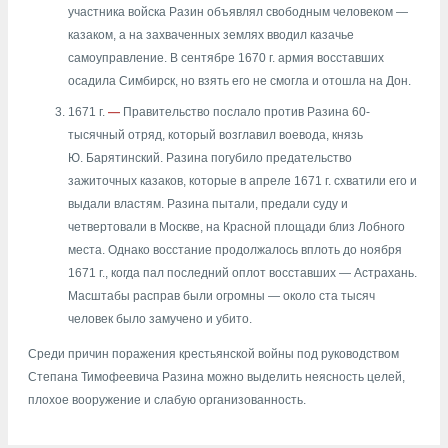
участника войска Разин объявлял свободным человеком —
казаком, а на захваченных землях вводил казачье
самоуправление. В сентябре 1670 г. армия восставших
осадила Симбирск, но взять его не смогла и отошла на Дон.
1671 г.
—
Правительство послало против Разина 60-
тысячный отряд, который возглавил воевода, князь
Ю. Барятинский. Разина погубило предательство
зажиточных казаков, которые в апреле 1671 г. схватили его и
выдали властям. Разина пытали, предали суду и
четвертовали в Москве, на Красной площади близ Лобного
места. Однако восстание продолжалось вплоть до ноября
1671 г., когда пал последний оплот восставших — Астрахань.
Масштабы расправ были огромны — около ста тысяч
человек было замучено и убито.
Среди причин поражения крестьянской войны под руководством
Степана Тимофеевича Разина можно выделить неясность целей,
плохое вооружение и слабую организованность.