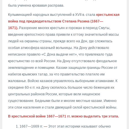
была учинена кровавая расправа.
Кульминацией народных выступлений в XVII в. стала
крестьянская
война под предводительством Степана Разина (1667—
1671).
Разорение многих крестьян и горожан в период Смуты,
введение крепостного права привели к оттоку значительной массы
людей на окраины страны, прежде всего на Дон, где сложилась
особая атмосфера казачьей вольницы. На Дону действовало
неписаное правило «С Дона выдачи нет», что привлекало туда
крестьянство со всей России. На Дону отсутствовало феодальное
землевладение и помещики. Казаки защищали границы России от
набегов крымских татар, за что правительство платило им
жалованье. Войско казаков управлялось выборными атаманами. К
середине 60-х гг. на Дону скопилось большое число беженцев их
центральных районов России, которые вели нищенское
существование. Бедными были и многие местные казаки. Именно
эти слои населения и стали движущей силой крестьянской войны.
В крестьянской войне 1667—1671 гг. можно выделить три этапа.
1667—1669 гг.
—
Этот этап историки называют обычно