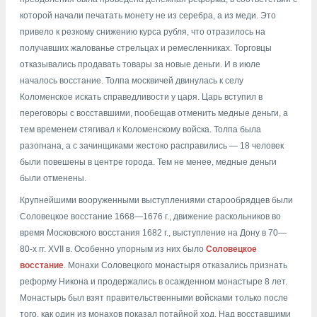
которой начали печатать монету не из серебра, а из меди. Это
привело к резкому снижению курса рубля, что отразилось на
получавших жалованье стрельцах и ремесленниках. Торговцы
отказывались продавать товары за новые деньги. И в июле
началось восстание. Толпа москвичей двинулась к селу
Коломенское искать справедливости у царя. Царь вступил в
переговоры с восставшими, пообещав отменить медные деньги, а
тем временем стягивал к Коломенскому войска. Толпа была
разогнана, а с зачинщиками жестоко расправились — 18 человек
были повешены в центре города. Тем не менее, медные деньги
были отменены.
Крупнейшими вооруженными выступлениями старообрядцев были
Соловецкое восстание 1668—1676 г., движение раскольников во
время Московского восстания 1682 г., выступление на Дону в 70—
80-х гг. XVII в. Особенно упорным из них было
Соловецкое
восстание
. Монахи Соловецкого монастыря отказались признать
реформу Никона и продержались в осажденном монастыре 8 лет.
Монастырь был взят правительственными войсками только после
того, как один из монахов показал потайной ход. Над восставшими