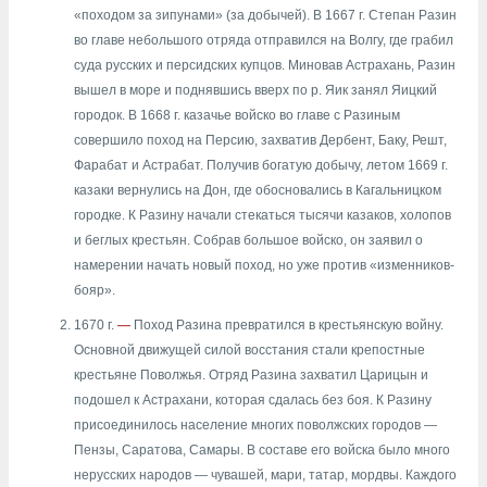
«походом за зипунами» (за добычей). В 1667 г. Степан Разин
во главе небольшого отряда отправился на Волгу, где грабил
суда русских и персидских купцов. Миновав Астрахань, Разин
вышел в море и поднявшись вверх по р. Яик занял Яицкий
городок. В 1668 г. казачье войско во главе с Разиным
совершило поход на Персию, захватив Дербент, Баку, Решт,
Фарабат и Астрабат. Получив богатую добычу, летом 1669 г.
казаки вернулись на Дон, где обосновались в Кагальницком
городке. К Разину начали стекаться тысячи казаков, холопов
и беглых крестьян. Собрав большое войско, он заявил о
намерении начать новый поход, но уже против «изменников-
бояр».
1670 г.
—
Поход Разина превратился в крестьянскую войну.
Основной движущей силой восстания стали крепостные
крестьяне Поволжья. Отряд Разина захватил Царицын и
подошел к Астрахани, которая сдалась без боя. К Разину
присоединилось население многих поволжских городов —
Пензы, Саратова, Самары. В составе его войска было много
нерусских народов — чувашей, мари, татар, мордвы. Каждого