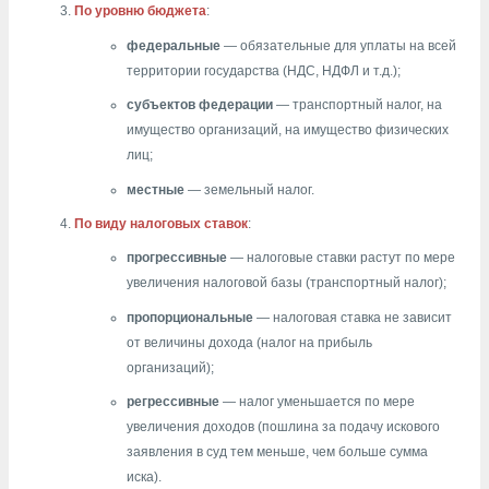
По уровню бюджета
:
федеральные
— обязательные для уплаты на всей
территории государства (НДС, НДФЛ и т.д.);
субъектов федерации
— транспортный налог, на
имущество организаций, на имущество физических
лиц;
местные
— земельный налог.
По виду налоговых ставок
:
прогрессивные
— налоговые ставки растут по мере
увеличения налоговой базы (транспортный налог);
пропорциональные
— налоговая ставка не зависит
от величины дохода (налог на прибыль
организаций);
регрессивные
— налог уменьшается по мере
увеличения доходов (пошлина за подачу искового
заявления в суд тем меньше, чем больше сумма
иска).