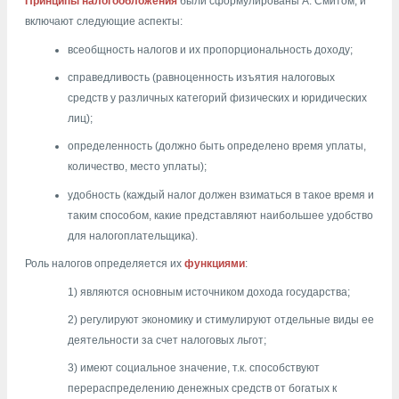
Принципы налогообложения
были сформулированы
А. Смитом
, и
включают следующие аспекты:
всеобщность налогов и их пропорциональность доходу;
справедливость (равноценность изъятия налоговых
средств у различных категорий физических и юридических
лиц);
определенность (должно быть определено время уплаты,
количество, место уплаты);
удобность (каждый налог должен взиматься в такое время и
таким способом, какие представляют наибольшее удобство
для налогоплательщика).
Роль налогов определяется их
функциями
:
1) являются основным источником дохода государства;
2) регулируют экономику и стимулируют отдельные виды ее
деятельности за счет налоговых льгот;
3) имеют социальное значение, т.к. способствуют
перераспределению денежных средств от богатых к