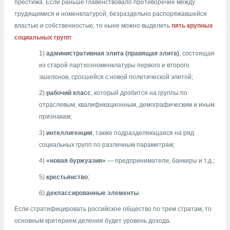
престижа. Если раньше главенствовало противоречие между
трудящимися и номенклатурой, безраздельно распоряжавшейся
властью и собственностью, то ныне можно выделить
пять крупных
социальных групп
:
1)
административная элита (правящая элита)
, состоящая
из старой партхозноменклатуры первого и второго
эшелонов, сросшейся с новой политической элитой;
2)
рабочий класс
, который дробится на группы по
отраслевым, квалификационным, демографическим и иным
признакам;
3)
интеллигенция
, также подразделяющаяся на ряд
социальных групп по различным параметрам;
4)
«новая буржуазия»
— предприниматели, банкиры и т.д.;
5)
крестьянство
;
6)
деклассированные элементы
.
Если стратифицировать российское общество по трем стратам, то
основным критерием деления будет уровень дохода.