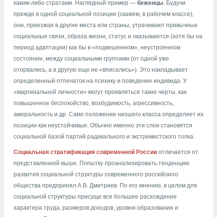
каким-либо стратами. Наглядный пример —
беженцы
. Будучи
прежде в одной социальной позиции (скажем, в рабочем классе),
они, приезжая в другие места или страны, утрачивают привычные
социальные связи, образа жизни, статус и оказываются (хотя бы на
период адаптации) как бы в «подвешенном», неустроенном
состоянии, между социальными группами (от одной уже
оторвались, а в другую еще не «вписались»). Это накладывает
определенный отпечаток на психику и поведение индивида. У
«маргинальной личности» могут проявляться такие черты, как
повышенное беспокойство, возбудимость, агрессивность,
аморальность и др. Само положение низшего класса определяет их
позиции как неустойчивые. Обычно именно эти слои становятся
социальной базой партий радикального и экстремистского толка.
Социальная стратификация современной
России
отличается от
представленной выше. Попытку проанализировать тенденцию
развития социальной структуры современного российского
общества предпринял
А.В. Дмитриев
. По его мнению, в целом для
социальной структуры присуще все большее расхождение
характера труда, размеров доходов, уровня образования и