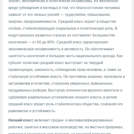
значит, экономически и политически независимы. Их жизненное
кредо (убеждения и взгляды) в том, что благосостояние человека
зависит от его личных усилий — трудолюбия, образования,
энергии, предприимчивости. Средний класс играет в обществе
особую, стабилизирующую социальную и политическую роль. В
индустриально развитых странах он составляет большинство
населения — от 60 до 80%. Средний класс характеризуют
экономическая независимость и активность. Он обеспечивает
занятость населения и большую часть национального дохода. Как
субъект политики средний класс выступает за твердый
правопорядок, законность, соблюдение прав человека, а также за
стабильную устойчивую власть. Он противник анархии, произвола и
экстремизма в политике, сторонник умеренных, взвешенных,
продуманных реформ. Выступая оппонентом крупного капитала и
сдерживая радикальные устремления низшего класса, в целом
средний класс играет роль стабилизатора общества, сохраняя его
равновесие и устойчивость.
Низший класс
включает средне- и малоквалифицированных
рабочих, занятых в массовом производстве, на местных фабриках,