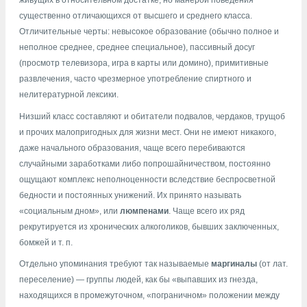
живущих в относительном достатке, но манерой поведения
существенно отличающихся от высшего и среднего класса.
Отличительные черты: невысокое образование (обычно полное и
неполное среднее, среднее специальное), пассивный досуг
(просмотр телевизора, игра в карты или домино), примитивные
развлечения, часто чрезмерное употребление спиртного и
нелитературной лексики.
Низший класс составляют и обитатели подвалов, чердаков, трущоб
и прочих малопригодных для жизни мест. Они не имеют никакого,
даже начального образования, чаще всего перебиваются
случайными заработками либо попрошайничеством, постоянно
ощущают комплекс неполноценности вследствие беспросветной
бедности и постоянных унижений. Их принято называть
«социальным дном», или
люмпенами
. Чаще всего их ряд
рекрутируется из хронических алкоголиков, бывших заключенных,
бомжей и т. п.
Отдельно упоминания требуют так называемые
маргиналы
(от лат.
переселение) — группы людей, как бы «выпавших из гнезда,
находящихся в промежуточном, «пограничном» положении между