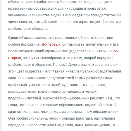
общества, а не о собственном благополучии, когда она служит
нравственным образцом для других граждан и пользуется
уважением большинства людей. Не обладая при этом достаточной
численностью, высший класс не является гарантом устойчивости и
стабильности общества.
Средний класс
занимает в современных обществах поистине
особое положение.
Во-первых
, он там имеет значительный и все
более возрастающий удельный вес (в диапазоне 60—80%). А,
во-
вторых
, он служит своеобразным стержнем, опорой порядка к
стабильности в обществе, Почему? Дело в том, что средние слои —
это «цвет общества», его главная интеллектуально-созидательная
сила. Они охватывают представителей самых разнообразных
профессий: ученых, писателей, художников, священников,
преподавателей, врачей, юристов, средних и мелких
предпринимателей, высококвалифицированных рабочих и т.д. Это
люди, как правило, с хорошим образованием, надежной работой,
сравнительно высокими доходами и современном образом жизни.
Они профессиональны, много и хорошо работают, располагают
определенной собственностью (земля, дома, ценные бумаги), а