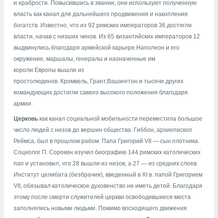
и храбрости. Повысившись в звании, они используют полученную
власть как канал для дальнейшего продвижения и накопления
богатств. Известно, что из 92 римских императоров 36 достигли
власти, начав с низших чинов. Из 65 византийских императоров 12
выдвинулись благодаря армейской карьере.
Наполеон
и его
окружение, маршалы, генералы и назначенные им
короли
Европы
вышли из
простолюдинов.
Кромвель
,
Грант
,
Вашингтон
и тысячи других
командующих достигли самого высокого положения благодаря
армии.
Церковь
как канал социальной мобильности переместила большое
число людей с низов до вершин общества.
Гиббон
, архиепископ
Реймса, был в прошлом рабом. Папа
Григорий VII
— сын плотника.
Социолог
П. Сорокин
изучил биографию 144 римских католических
пап и установил, что 28 вышли из низов, а 27 — из средних слоев.
Институт целибата (безбрачия), введенный в XI в. папой Григорием
VII, обязывал католическое духовенство не иметь детей. Благодаря
этому после смерти служителей церкви освободившиеся места
заполнялись новыми людьми. Помимо восходящего движения