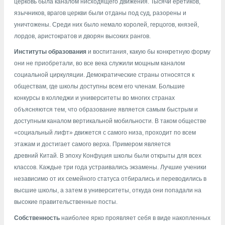
церковь была каналом нисходящего движения. Тысячи еретиков,
язычников, врагов церкви были отданы под суд, разорены и
уничтожены. Среди них было немало королей, герцогов, князей,
лордов, аристократов и дворян высоких рангов.
Институты образования
и воспитания, какую бы конкретную форму
они не приобретали, во все века служили мощным каналом
социальной циркуляции. Демократические страны относятся к
обществам, где школы доступны всем его членам. Большие
конкурсы в колледжи и университеты во многих странах
объясняются тем, что образование является самым быстрым и
доступным каналом вертикальной мобильности. В таком обществе
«социальный лифт» движется с самого низа, проходит по всем
этажам и достигает самого верха. Примером является
древний
Китай
. В эпоху
Конфуция
школы были открыты для всех
классов. Каждые три года устраивались экзамены. Лучшие ученики
независимо от их семейного статуса отбирались и переводились в
высшие школы, а затем в университеты, откуда они попадали на
высокие правительственные посты.
Собственность
наиболее ярко проявляет себя в виде накопленных