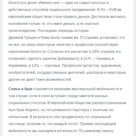
богатств и денег. Именно они — один из самых простых и
действенных способов социального продвижения. В XV—XVIII вв.
европейским обществом стали править деньги. Достигали высокого
положения только те, кто имел деньги, а не знатное
происхождение. Последние периоды истории
Древней
Греции
и
Рима
были такими же. П.Сорокин установил, что
не все, но лишь некоторые занятия и профессии способствуют
накоплению богатств. Согласно его расчетам, в 29% случаев это
позволяет сделать занятие фабриканта, в 21% — банкира и
биржевика, в 12% — торговца. Профессии артистов, художников,
изобретателей, государственных деятелей, шахтеров и некоторые
другие не дают таких возможностей.
Семья
и брак
становятся каналами вертикальной мобильности в
том случае, если в союз вступают представители разных
социальных статусов. В европейском обществе распространенным
был брак бедного, но титулованного партнера с богатым, но
незнатным. В результате оба продвигались по социальной
лестнице, получив то, что каждый хотел. Пример нисходящей
мобильности мы находим в античности. По римскому закону,