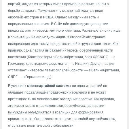
партий, каждая из которых имеет примерно равные шансы в
борьбе за власть. Такую картину можно наблюдать в ряде
европейских стран и в США. Однако между ними есть и
определенные различия. В США обе доминирующие партии
представляют интересы крупного капитала. Различаются они лишь
в ориентации на его модификации. В европейских странах
поляризация идет вокруг представителей «труда и капитала». Как
правило, одна партия выражает интересы обеспеченной части
населения (Консерваторы в Великобритании, блок ХДС/ХСС — в
Германии, христианские демократы — в Италии). Другая партия
отстаивает интересы левых сил (лейбористы — в Великобритании,
СДПГ — в Германии и т.д.).
В условиях
многопартийной системы
ни одна из партий не
обладает подавляющей поддержкой населения и не может
претендовать на монопольное обладание властью. Как правило,
это имеет место в парламентских республиках, где партии
вынуждены объединяться в коалиции для формирования
правительства. Очень часто это влечет за собой неустойчивость,
отсутствие политической стабильности.