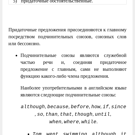
5)
придаточные обстоятельственные.
Придаточные предложения присоединяются к главному
посредством подчинительных союзов, союзных слов
или бессоюзно.
Подчинительные союзы являются служебной
частью речи и, соединяя придаточное
предложение с главным, сами не выполняют
функцию какого-либо члена предложения.
Наиболее употребительными в английском языке
являются следующие подчинительные союзы:
,
,
,
,
,
although
because
before
how
if
since
,
,
,
,
,
,
so
than
that
though
until
,
,
.
when
where
while
Tom went swimming although it