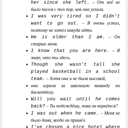
–
От неё не
her since she left.
было писем с тех пор, как она уехала.
I was very tired so I didn't
–
Я очень устал,
want to go out.
поэтому не хотел никуда идти.
–
Он
He is older than I am.
старше меня.
–
Я
I know that you are here.
знаю, что ты здесь.
Though she wasn't tall she
played basketball in a school
–
Хотя она и не была высокой,
team.
она играла за школьную команду по
баскетболу.
Will you wait until he comes
–
Ты подождёшь, пока он вернётся?
back?
–
Меня не
I was out when he came.
было дома, когда он пришёл.
I've chosen a nice hotel where