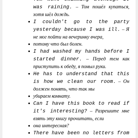
–
Том пошёл купаться,
was raining.
хотя шёл дождь.
I couldn't go to the party
–
Я
yesterday because I was ill.
не мог пойти на вечеринку вчера,
потому что был болен.
I had washed my hands before I
–
Перед тем как
started dinner.
приступить к обеду, я помыл руки.
He has to understand that this
–
Он
is how we clean our room.
должен понять, что так мы
убираем комнату.
Can I have this book to read if
–
Разрешите мне
it's interesting?
взять эту книгу прочитать, если
она интересная?
There have been no letters from