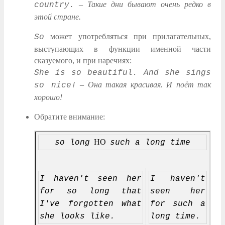
–
Такие дни бывают очень редко в
country.
этой стране.
может употребляться при прилагательных,
So
выступающих в функции именной части
сказуемого, и при наречиях:
She is so beautiful. And she sings
–
Она такая красивая. И поёт так
so nice!
хорошо!
Обратите внимание:
НО
so long
such a long time
I haven't seen her
I haven't
for so long that
seen her
I've forgotten what
for such a
she looks like.
long time.