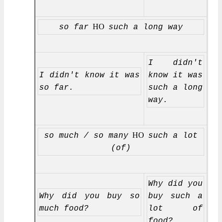
НО
so far
such a long way
I didn't
I didn't know it was
know it was
so far.
such a long
way.
НО
so much / so many
such a lot
(of)
Why did you
Why did you buy so
buy such a
much food?
lot of
food?