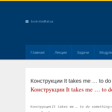
bost-mix@at.ua
Главная
Лекции
Задачи
Модул
Конструкции It takes me … to do s
Конструкции It takes me … to do 
Конструкция
н
It takes me … to do something