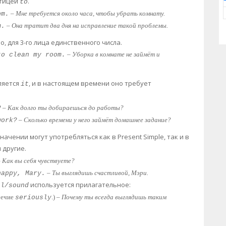
стицей
.
to
–
Мне требуется около часа, чтобы убрать комнату.
om.
–
Она тратит два дня на исправление такой проблемы.
m.
, для 3-го лица единственного числа.
–
Уборка в комнате не займёт и
to clean my room.
ляется
, и в настоящем времени оно требует
it
–
Как долго ты добираешься до работы?
?
–
Сколько времени у него займёт домашнее задание?
work?
начении могут употребляться как в Present Simple, так и в
 другие.
–
Как вы себя чувствуете?
–
Ты выглядишь счастливой, Мэри.
happy, Mary.
используется прилагательное:
el/sound
речие
.) –
Почему ты всегда выглядишь таким
seriously