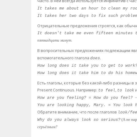
часто. В ней всегда используется инфинитив с ча
It takes me about an hour to clean my ro
It takes her two days to fix such proble
Отрицательные предложения строятся, как обычно
It doesn't take me even fifteen minutes 
пятнадцати минут.
В вопросительных предложениях подлежащим яв
вспомогательного глагола
.
does
How long does it take you to get to work
How long does it take him to do his home
Есть глаголы, которые без какой-либо разницы в з
Present Continuous. Например:
,
и
to feel
to look
How are you feeling? = How do you feel?
You are looking happy, Mary. = You look 
Обратите внимание, что после глаголов
look/fe
(А не на
Why do you always look so serious?
серьёзным?