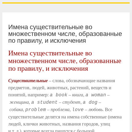
Имена существительные во
множественном числе, образованные
по правилу, и исключения
Имена существительные во
множественном числе, образованные
по правилу, и исключения
Существительные
– слова, обозначающие названия
предметов, людей, животных, растений, веществ и
понятий, например:
–
книга
,
–
a book
a woman
женщина
,
–
студент
,
–
a student
a dog
собака
,
–
проблема
,
–
любовь
. Все
problem
love
существительные делятся на имена собственные (имена
людей, клички животных, названия городов, улиц
и т. д.), которые всегда пишутся с большой