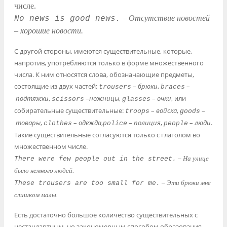
числе.
–
Отсутствие новостей
No news is good news.
– хорошие новости.
С другой стороны, имеются существительные, которые,
напротив, употребляются только в форме множественного
числа. К ним относятся слова, обозначающие предметы,
состоящие из двух частей:
–
брюки
,
–
trousers
braces
подтяжки
,
–
ножницы
,
–
очки
, или
scissors
glasses
собирательные существительные:
–
войска
,
–
troops
goods
товары
,
–
одежда
,
–
полиция
,
–
люди
.
сlothes
police
people
Такие существительные согласуются только с глаголом во
множественном числе.
–
На улице
There were few people out in the street.
было немного людей.
–
Эти брюки мне
These trousers are too small for me.
слишком малы.
Есть достаточно большое количество существительных с
нестандартным, но закономерным способом образования