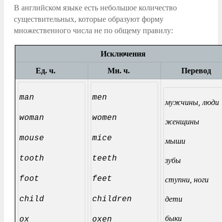
В английском языке есть небольшое количество
существительных, которые образуют форму
множественного числа не по общему правилу:
Исключения
Ед. ч.
Мн. ч.
Перево
man
men
мужчины, л
woman
women
женщины
mouse
mice
мыши
tooth
teeth
зубы
foot
feet
ступни, ноги
child
children
дети
быки
ox
oxen