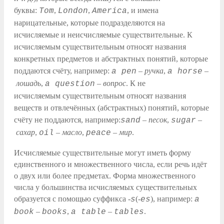
буквы:
,
,
, и имена
Tom
London
America
нарицательные, которые подразделяются на
исчисляемые и неисчисляемые существительные. К
исчисляемым существительным относят названия
конкретных предметов и абстрактных понятий, которые
поддаются счёту, например:
–
ручка
,
–
a pen
a horse
лошадь
,
–
вопрос
. К не
a question
исчисляемым существительным относят названия
веществ и отвлечённых (абстрактных) понятий, которые
счёту не поддаются, например:
–
песок
,
–
sand
sugar
сахар
,
–
масло
,
–
мир
.
oil
peace
Исчисляемые существительные могут иметь форму
единственного и множественного числа, если речь идёт
о двух или более предметах. Форма множественного
числа у большинства исчисляемых существительных
образуется с помощью суффикса -
(-
), например:
s
es
a
–
,
–
.
book
books
a table
tables