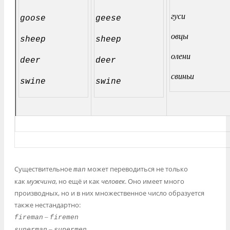
гуси
goose
geese
овцы
sheep
sheep
олени
deer
deer
свиньи
swine
swine
Существительное
может переводиться не только
man
как
мужчина
, но ещё и как
человек
. Оно имеет много
производных, но и в них множественное число образуется
также нестандартно:
–
fireman
firemen
–
superman
supermen