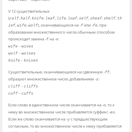
У 12 существительных
(
,
,
,
,
,
,
,
,
,
calf
half
knife
leaf
life
loaf
self
sheaf
shelf
th
,
,
), оканчивающихся на -
или -
, при
ief
wife
wolf
f
fe
образовании множественного числа обычным способом
происходит замена -
на -
:
f
v
–
wife
wives
–
wolf
wolves
–
knife
knives
Существительные, оканчивающиеся на сдвоенную -
,
ff
образуют множественное число добавлением -
:
s
–
cliff
cliffs
–
cuff
cuffs
Если слово в единственном числе оканчивается на -
, то к
o
нему во множественном числе прибавляется суффикс -
.
es
Если же слово оканчивается на -
с предшествующим
y
согласным, то во множественном числе к нему прибавляется