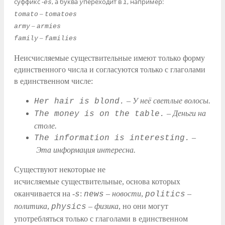
суффикс -
, а буква
переходит в
, например:
es
y
i
–
tomato
tomatoes
–
army
armies
–
family
families
Неисчисляемые существительные имеют только форму
единственного числа и согласуются только с глаголами
в единственном числе:
–
У неё светлые волосы.
Her hair is blond.
–
Деньги на
The money is on the table.
столе.
–
The information is interesting.
Эта информация интересна.
Существуют некоторые не
исчисляемые существительные, основа которых
оканчивается на -
:
–
новости
,
–
s
news
politics
политика
,
–
физика
, но они могут
physics
употребляться только с глаголами в единственном