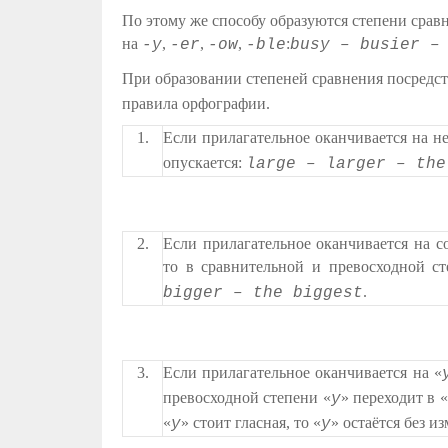
По этому же способу образуются степени сра
на
,
,
,
:
-y
-er
-ow
-ble
busy – busier –
При образовании степеней сравнения посред
правила орфографии.
1.
Если прилагательное оканчивается на 
опускается:
large – larger – the
2.
Если прилагательное оканчивается на 
то в сравнительной и превосходной ст
.
bigger – the biggest
3.
Если прилагательное оканчивается на «
превосходной степени «
» переходит в «
y
«
» стоит гласная, то «
» остаётся без и
y
y