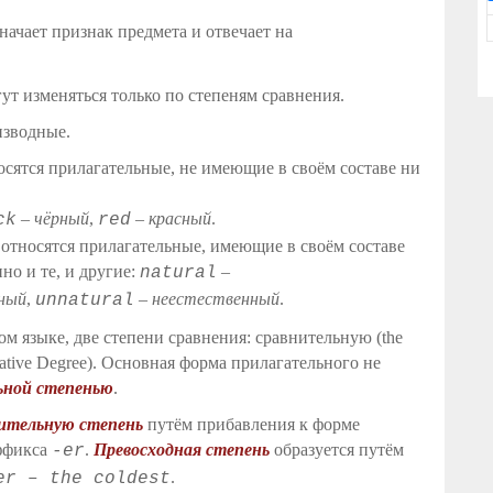
значает признак предмета и отвечает на
ут изменяться только по степеням сравнения.
изводные.
сятся прилагательные, не имеющие в своём составе ни
–
чёрный
,
–
красный
.
ck
red
тносятся прилагательные, имеющие в своём составе
о и те, и другие:
–
natural
ьный
,
– неестественный
.
unnatural
ом языке, две степени сравнения: сравнительную (the
lative Degree). Основная форма прилагательного не
ной степенью
.
ительную степень
путём прибавления к форме
уффикса
.
Превосходная степень
образуется путём
-er
.
er – the coldest