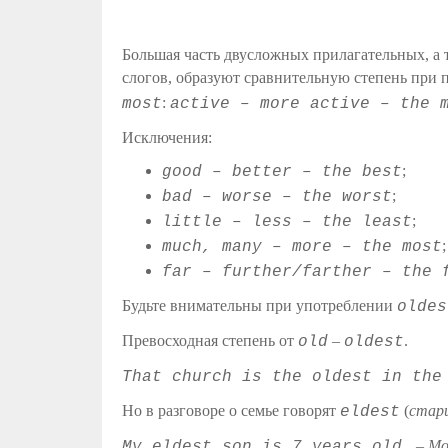
Большая часть двусложных прилагательных, а 
слогов, образуют сравнительную степень при
:
most
active – more active – the 
Исключения:
;
good – better – the best
;
bad – worse – the worst
;
little – less – the least
;
much, many – more – the most
far – further/farther – the 
Будьте внимательны при употреблении
oldes
Превосходная степень от
–
.
old
oldest
That church is the oldest in the
Но в разговоре о семье говорят
(
стар
eldest
–
Мо
My eldest son is 7 years old.