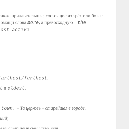
также прилагательные, состоящие из трёх или более
 помощи слова
, а превосходную –
more
the
.
most active
.
farthest/furthest
и
.
t
eldest
–
Та церковь – старейшая в городе.
 town.
ший
).
ему старшему сыну семь лет