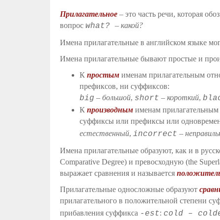
Прилагательное
– это часть речи, которая обо
вопрос
– какой?
what?
Имена прилагательные в английском языке мог
Имена прилагательные бывают простые и про
К
простым
именам прилагательным отно
префиксов, ни суффиксов:
–
большой
,
–
короткий
,
big
short
bla
К
производным
именам прилагательным о
суффиксы или префиксы или одновременн
естественный
,
– неправил
incorrect
Имена прилагательные образуют, как и в русск
Comparative Degree) и превосходную (the Super
выражает сравнения и называется
положитель
Прилагательные односложные образуют
сравн
прилагательного в положительной степени с
прибавления суффикса
:
-est
cold – cold