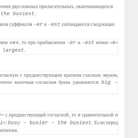
внения двусложных прилагательных, оканчивающихся
.
 the busiest
ством суффиксов
и
соблюдаются следующие
-er
-est
немое
, то при прибавлении
и
немое «
»
«e»
-er
-est
e
.
 largest
согласную с предшествующим кратким гласным звуком,
епени конечная согласная буква удваивается:
big –
» с предшествующей согласной, то в сравнительной и
y
»:
. Если перед
i
busy – busier – the busiest
зменения.