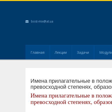
bost-mix@at.ua
Главная
Лекции
Задачи
Модул
Имена прилагательные в полож
превосходной степенях, образ
Имена прилагательные в полож
превосходной степенях, образо