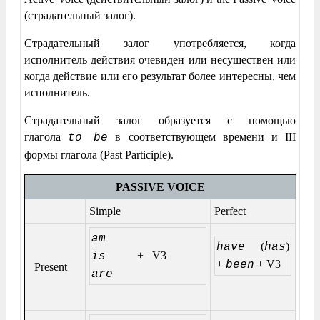
(страдательный залог).
Страдательный залог употребляется, когда
исполнитель действия очевиден или несуществен или
когда действие или его результат более интересны, чем
исполнитель.
Страдательный залог образуется с помощью
глагола
в соответствующем времени и III
to be
формы глагола (Past Participle).
PASSIVE VOICE
Simple
Perfect
am
(
)
have
has
+ V3
is
+
+ V3
been
Present
are