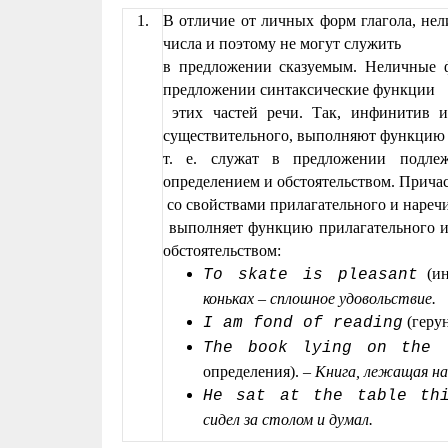
1.
В отличие от личных форм глагола, не
числа и поэтому не могут служить
в предложении сказуемым. Неличные 
предложении синтаксические функции
этих частей речи. Так, инфинитив и 
существительного, выполняют функцию 
т. е. служат в предложении подлеж
определением и обстоятельством. Причаст
со свойствами прилагательного и наречи
выполняет функцию прилагательного и 
обстоятельством:
(ин
To skate is pleasant
коньках – сплошное удовольствие.
(геру
I am fond of reading
The book lying on the 
определения). –
Книга, лежащая на
Не sat at the table thi
сидел за столом и думал.