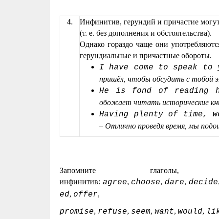
4.
Инфинитив, герундий и причастие могут
(т. е. без дополнения и обстоятельства).
Однако гораздо чаще они употребляютс
герундиальные и причастные обороты.
I have come to speak to 
пришёл, чтобы обсудить с тобой 
He is fond of reading h
обожает читать исторические кн
Having plenty of time, w
–
Отлично проведя время, мы подо
Запомните глаголы
инфинитив:
,
,
,
agree
choose
dare
decide
,
,
ed
offer
,
,
,
,
,
promise
refuse
seem
want
would
li