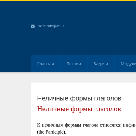
bost-mix@at.ua
Главная
Лекции
Задачи
Модул
Неличные формы глаголов
Неличные формы глаголов
К неличным формам глагола относятся: инфинит
(the Participle).