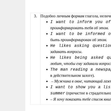
3.
Подобно личным формам глагола, нелич
I want to inform you of
проинформировать тебя об этом.
I want to be informed o
быть проинформирован об этом.
Не likes asking questio
задавать вопросы.
Не likes being asked qu
любит, чтобы ему задавали вопрос
The man reading a newspa
в действительном залоге).
–
Мужчина в окне, читающий газет
I want to show you a lis
(причастие в страдательно
summer
–
Я хочу показать тебе список кн