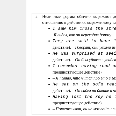
2.
Неличные формы обычно выражают де
отношению к действию, выраженному гл
I saw him cross the str
Я видел, как он переходил дорогу.
They are said to have l
действие). –
Говорят, они уехали и
Не was surprised at see
действие). –
Он был удивлен, увидев 
I remember having read a
предшествующее действие).
–
Я помню, что читал про это в га
Не sat on the sofa rea
действие). –
Он сидел на диване и ч
Having lost the key he 
предшествующее действие).
–
Потеряв ключ, он не мог войти в