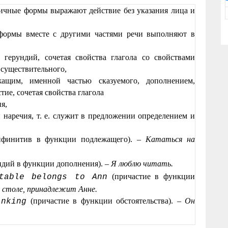
личные формы выражают действие без указания лица и
формы вместе с другими частями речи выполняют в
герундий, сочетая свойства глагола со свойствами
существительного,
ащим, именной частью сказуемого, дополнением,
ие, сочетая свойства глагола
я,
наречия, т. е. служит в предложении определением и
финитив в функции подлежащего). –
Кататься на
ндий в функции дополнения). –
Я люблю читать.
(причастие в функции
table belongs to Ann
 столе, принадлежит Анне.
(причастие в функции обстоятельства). –
Он
nking