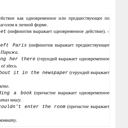
йствие как одновременное или предшествующее по
аголом в личной форме.
(инфинитив выражает одновременное действие). –
eet
(инфинитив выражает предшествующее
eft Paris
з Парижа.
(герундий выражает одновременное
ing her there
её здесь.
(герундий выражает
bout it in the newspaper
зете.
(причастие выражает одновременное
ding a book
итал книгу.
(причастие выражает
couldn't enter the room
 комнату.