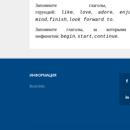
Запомните глаголы
герундий:
,
,
,
like
love
adore
enj
,
,
.
mind
finish
look forward to
Запомните глаголы, за которы
инфинитив:
,
,
.
begin
start
continue
ИНФОРМАЦИЯ
Bost-Mix
.