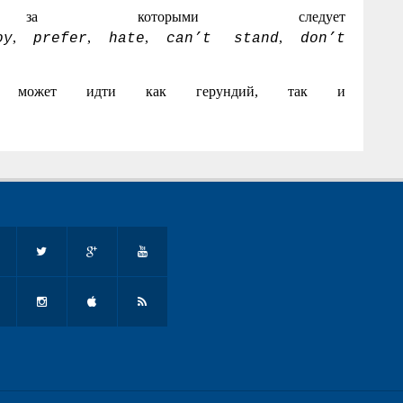
, за которыми следует
,
,
,
,
oy
prefer
hate
can’t stand
don’t
ми может идти как герундий, так и