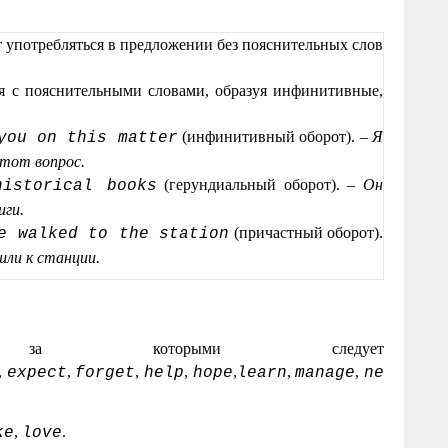
 употребляться в предложении без пояснительных слов
я с пояснительными словами, образуя инфинитивные,
(инфинитивный оборот). –
Я
you on this matter
этот вопрос.
(герундиальный оборот). –
Он
istorical books
иги.
(причастный оборот).
e walked to the station
шли к станции.
, за которыми следует
,
,
,
,
,
,
,
expect
forget
help
hope
learn
manage
ne
,
.
ke
love