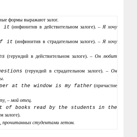
ные формы выражают залог.
(инфинитив в действительном залоге). –
Я хочу
 it
(инфинитив в страдательном залоге). –
Я хочу
f it
(герундий в действительном залоге). –
Он любит
ns
(герундий в страдательном залоге). –
Он
estions
ы.
(причастие
per at the window is my father
у, – мой отец.
t of books read by the students in the
м залоге).
иг, прочитанных студентами летом.