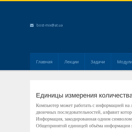
bost-mix@at.ua
Главная
Лекции
Задачи
Модул
Единицы измерения количеств
Компьютер может работать с информацией на л
двоичных последовательностей, алфавит которог
Информация, закодированная одним символом 
Общепринятой единицей объёма информации 