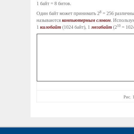
1 байт = 8 битов.
8
Один байт может принимать 2
= 256 различных
называются
компьютерным словом
. Использу
10
1
килобайт
(1024 байт), 1
мегабайт
(2
= 1024
Рис.