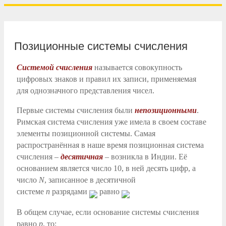
Позиционные системы счисления
Системой счисления
называется совокупность
цифровых знаков и правил их записи, применяемая
для однозначного представления чисел.
Первые системы счисления были
непозиционными
.
Римская система счисления уже имела в своем составе
элементы позиционной системы. Самая
распространённая в наше время позиционная система
счисления –
десятичная
– возникла в Индии. Её
основанием является число 10, в ней десять цифр, а
число
N
,
записанное в десятичной
системе
n
разрядами
равно
В общем случае, если основание системы счисления
равно
p
, то: