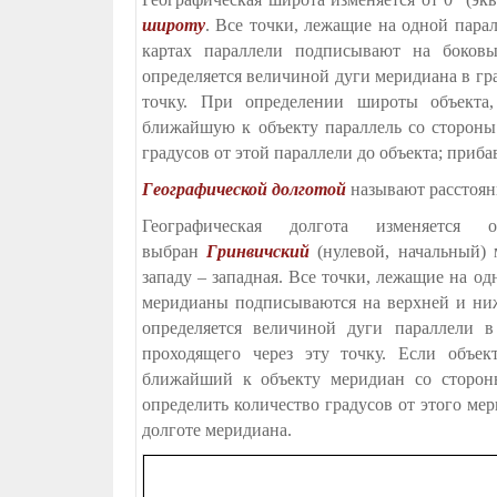
широту
. Все точки, лежащие на одной пара
картах параллели подписывают на боковы
определяется величиной дуги меридиана в гра
точку. При определении широты объекта,
ближайшую к объекту параллель со стороны 
градусов от этой параллели до объекта; приб
Географической долготой
называют расстояни
Географическая долгота изменяетс
выбран
Гринвичский
(нулевой, начальный) 
западу – западная. Все точки, лежащие на о
меридианы подписываются на верхней и ниж
определяется величиной дуги параллели в
проходящего через эту точку. Если объе
ближайший к объекту меридиан со стороны
определить количество градусов от этого ме
долготе меридиана.