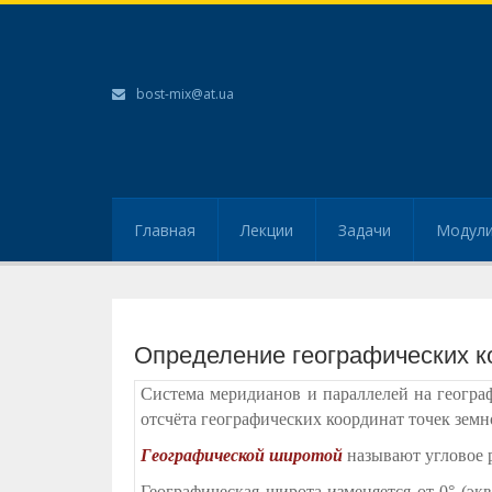
bost-mix@at.ua
Главная
Лекции
Задачи
Модул
Определение географических к
Система меридианов и параллелей на геогра
отсчёта географических координат точек зем
Географической широтой
называют угловое р
Географическая широта изменяется от 0° (эк