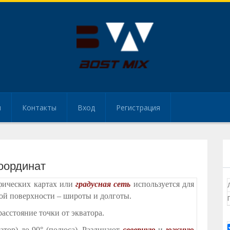
и
Контакты
Вход
Регистрация
оординат
фических картах или
градусная сеть
используется для
ной поверхности – широты и долготы.
асстояние точки от экватора.
ватор) до 90° (полюса). Различают
северную
и
южную