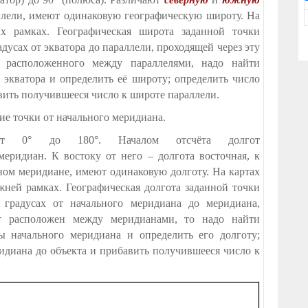
ллели, имеют одинаковую географическую широту. На
х рамках. Географическая широта заданной точки
дусах от экватора до параллели, проходящей через эту
 расположенного между параллелями, надо найти
экватора и определить её широту; определить число
авить получившееся число к широте параллели.
е точки от начального меридиана.
я от 0° до 180°. Началом отсчёта долгот
меридиан. К востоку от него – долгота восточная, к
дном меридиане, имеют одинаковую долготу. На картах
ней рамках. Географическая долгота заданной точки
 градусах от начального меридиана до меридиана,
кт расположен между меридианами, то надо найти
 начального меридиана и определить его долготу;
ридиана до объекта и прибавить получившееся число к