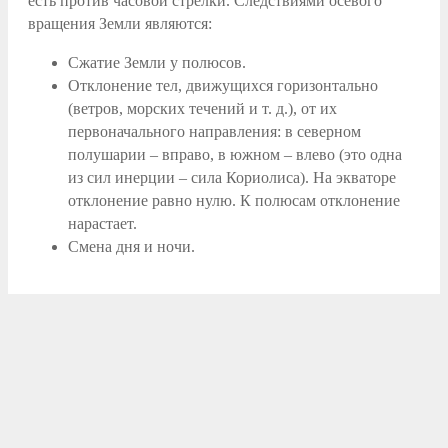
есть против часовой стрелки. Следствиями осевого
вращения Земли являются:
Сжатие Земли у полюсов.
Отклонение тел, движущихся горизонтально
(ветров, морских течений и т. д.), от их
первоначального направления: в северном
полушарии – вправо, в южном – влево (это одна
из сил инерции – сила Кориолиса). На экваторе
отклонение равно нулю. К полюсам отклонение
нарастает.
Смена дня и ночи.