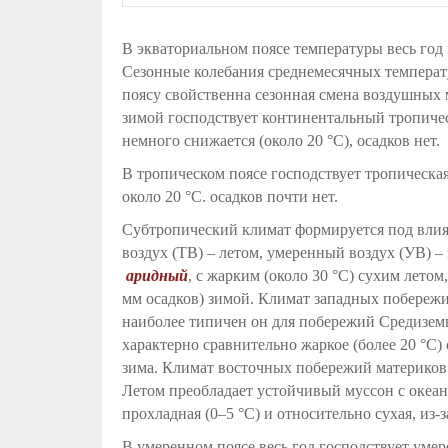
В экваториальном поясе температуры весь год 
Сезонные колебания среднемесячных температ
поясу свойственна сезонная смена воздушных 
зимой господствует континентальный тропичес
немного снижается (около 20 °С), осадков нет.
В тропическом поясе господствует тропическая
около 20 °С. осадков почти нет.
Субтропический климат формируется под вли
воздух (ТВ) – летом, умеренный воздух (УВ) 
аридный
, с жарким (около 30 °С) сухим лето
мм осадков) зимой. Климат западных побережи
наиболее типичен он для побережий Средизем
характерно сравнительно жаркое (более 20 °С) 
зима. Климат восточных побережий материков
Летом преобладает устойчивый муссон с океана
прохладная (0–5 °С) и относительно сухая, из-з
В умеренном поясе весь год господствует ум