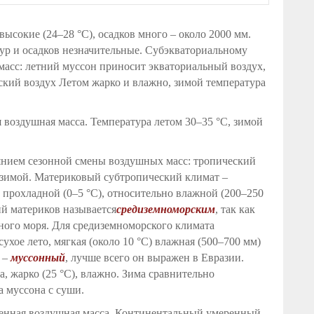
высокие (24–28 °С), осадков много – около 2000 мм.
ур и осадков незначительные. Субэкваториальному
масс: летний муссон приносит экваториальный воздух,
кий воздух Летом жарко и влажно, зимой температура
 воздушная масса. Температура летом 30–35 °С, зимой
янием сезонной смены воздушных масс: тропический
– зимой. Материковый субтропический климат –
м, прохладной (0–5 °С), относительно влажной (200–250
й материков называется
средиземноморским
, так как
ного моря. Для средиземноморского климата
сухое лето, мягкая (около 10 °С) влажная (500–700 мм)
 –
муссонный
, лучше всего он выражен в Евразии.
, жарко (25 °С), влажно. Зима сравнительно
а муссона с суши.
еренная воздушная масса. Континентальный умеренный