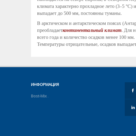
климата характерно прохладное лето (3–5 °С) 
выпадает до 500 мм, постоянны туманы.
В арктическом и антарктическом поясах (Антар
преобладает
континентальный климат
. Для 
всего года и количество осадков менее 100 мм
Температуры отрицательные, осадков выпадает
ИНФОРМАЦИЯ
Bost-Mix
.