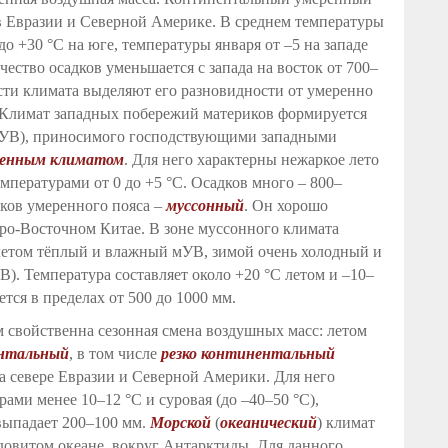
в Евразии и Северной Америке. В среднем температуры
до +30 °С на юге, температуры января от –5 на западе
чество осадков уменьшается с запада на восток от 700–
сти климата выделяют его разновидности от умеренно
. Климат западных побережий материков формируется
(мУВ), приносимого господствующими западными
ренным климатом
. Для него характерны нежаркое лето
температурами от 0 до +5 °С. Осадков много – 800–
ков умеренного пояса –
муссонный
. Он хорошо
ро-Восточном Китае. В зоне муссонного климата
 летом тёплый и влажный мУВ, зимой очень холодный и
). Температура составляет около +20 °С летом и –10–
тся в пределах от 500 до 1000 мм.
 свойственна сезонная смена воздушных масс: летом
нтальный
, в том числе
резко континентальный
 севере Евразии и Северной Америки. Для него
рами менее 10–12 °С и суровая (до –40–50 °С),
выпадает 200–100 мм.
Морской
(
океанический
) климат
довитом океане, вокруг Антарктиды. Для данного