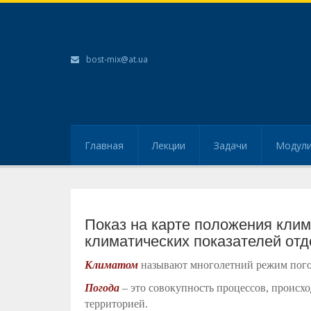
bost-mix@at.ua
Главная
Лекции
Задачи
Модул
Показ на карте положения клим
климатических показателей отд
Климатом
называют многолетний режим погод
Погода
– это совокупность процессов, происх
территорией.