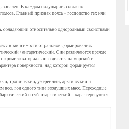
ы, зонален. В каждом полушарии, согласно
 поясов. Главный признак пояса – господство тех или
а, обладающий относительно однородными свойствами
асс в зависимости от районов формирования:
тический / антарктический. Они различаются прежде
с кроме экваториального делятся на морской и
рактера поверхности, над которой формируется
ьный, тропический, умеренный, арктический и
м весь год одного типа воздушных масс. Переходные
убарктический и субантарктический – характеризуются