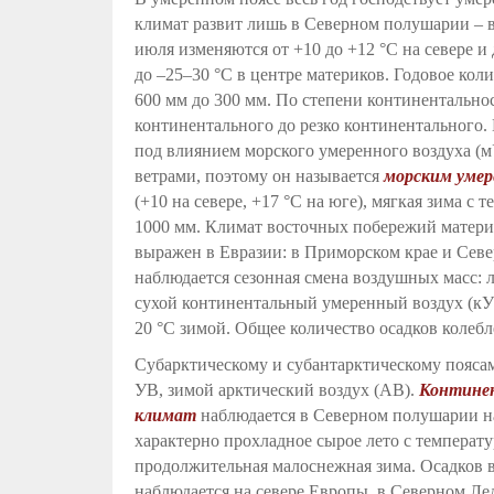
климат развит лишь в Северном полушарии – 
июля изменяются от +10 до +12 °С на севере и 
до –25–30 °С в центре материков. Годовое коли
600 мм до 300 мм. По степени континентально
континентального до резко континентального
под влиянием морского умеренного воздуха 
ветрами, поэтому он называется
морским уме
(+10 на севере, +17 °С на юге), мягкая зима с 
1000 мм. Климат восточных побережий матери
выражен в Евразии: в Приморском крае и Севе
наблюдается сезонная смена воздушных масс:
сухой континентальный умеренный воздух (кУВ
20 °С зимой. Общее количество осадков колебле
Субарктическому и субантарктическому поясам
УВ, зимой арктический воздух (АВ).
Контине
климат
наблюдается в Северном полушарии на
характерно прохладное сырое лето с температу
продолжительная малоснежная зима. Осадков 
наблюдается на севере Европы, в Северном Ле