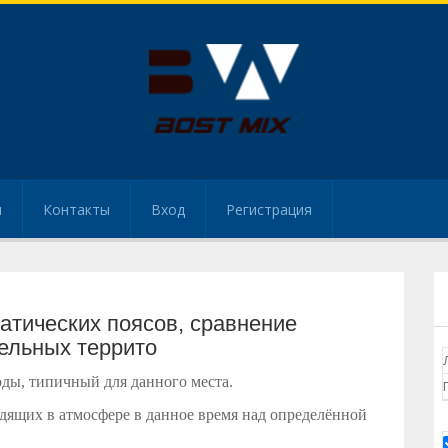
и
Контакты
Вход
Регистрация
атических поясов, сравнение
ельных террито
ы, типичный для данного места.
одящих в атмосфере в данное время над определённой