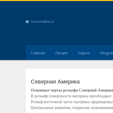
bost-mix@at.ua
Главная
Лекции
Задачи
Модул
Северная Америка
Основные черты рельефа Северной Америк
В рельефе поверхности материка преобладают
Рельеф восточной части материка сформирова
Центральные равнины, покрытые ледниковым