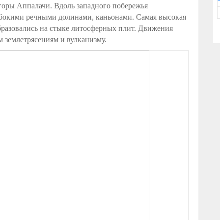
горы Аппалачи. Вдоль западного побережья
бокими речными долинами, каньонами. Самая высокая
бразовались на стыке литосферных плит. Движения
м землетрясениям и вулканизму.