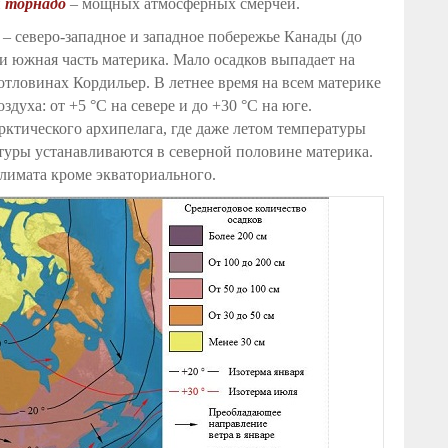
и
торнадо
– мощных атмосферных смерчей.
 северо-западное и западное побережье Канады (до
я и южная часть материка. Мало осадков выпадает на
отловинах Кордильер. В летнее время на всем материке
духа: от +5 °С на севере и до +30 °С на юге.
ктического архипелага, где даже летом температуры
туры устанавливаются в северной половине материка.
лимата кроме экваториального.