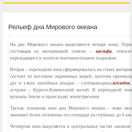
Рельеф дна Мирового океана
На дне Мирового океана выделяются четыре зоны. Перва
состоящая из материковой отмели –
шельфа
, относи
переходящего в пологое континентальное подножие.
Вторая – переходная зона сформировалась на стыке матери
состоит из котловин окраинных морей, цепочек преимущ
дуг и узких линейных впадин – глубоководных
жёлобов
острова – Курило-Камчатский желоб. В переходной зон
вулканы Земли и происходят землетрясения.
Третья, основная зона дна Мирового океана – ложе оке
занимает более половины его площади на глубинах до 6 км.
Четвёртая зона выделяется в центральных частях океанов