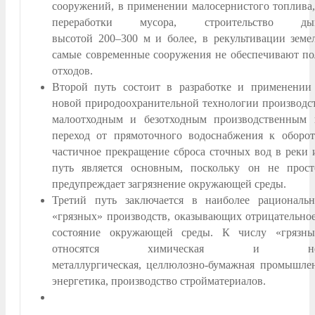
сооружений, в применении малосернистого топлива
переработки мусора, строительство д
высотой
200–300 м
и более, в рекультивации земе
самые современные сооружения не обеспечивают п
отходов.
Второй путь состоит в разработке и применении
новой природоохранительной технологии производств
малоотходным и безотходным производственным п
переход от прямоточного водоснабжения к оборо
частичное прекращение сброса сточных вод в реки 
путь является основным, поскольку он не прост
предупреждает загрязнение окружающей среды.
Третий путь заключается в наиболее рациональ
«грязных» производств, оказывающих отрицательное
состояние окружающей среды. К числу «грязны
относятся химическая и нефтех
металлургическая,
целлюлозно-бумажная
промышленн
энергетика, производство стройматериалов.