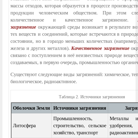
массы отходов, которая образуется в процессе производст
продукции человеческим обществом. При этом след
количественное и качественное загрязнение.
загрязнение
окружающей среды возникает в результате во
тех веществ и соединений, которые встречаются в природ
состоянии, но в гораздо меньших количествах (например,
железа и других металлов).
Качественное загрязнение
окр
связано с поступлением в неё неизвестных природе вещес
создаваемых, в первую очередь, промышленностью органиче
Существуют следующие виды загрязнений: химическое, теп
биологическое, радиоактивное.
Таблица
2. Источники загрязнения
Оболочки Земли
Источники загрязнения
Загря
Промышленность,
Металлы и
Литосфера
строительство, сельское
удобрения,
хозяйство, транспорт
радиоактивн