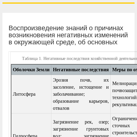
Воспроизведение знаний о причинах
возникновения негативных изменений
в окружающей среде, об основных
Таблица
1. Негативные последствия хозяйственной деятельно
Оболочки Земли
Негативные последствия
Меры по о
Эрозия почв, их
Мелиораци
засоление, истощение и
почвозащи
Литосфера
заболачивание;
технологий
образование карьеров,
рекультива
отвалов
Огранич
Загрязнение рек, озер;
сточн
загрязнение грунтовых
строитель
Гидросфера
вод; загрязнение