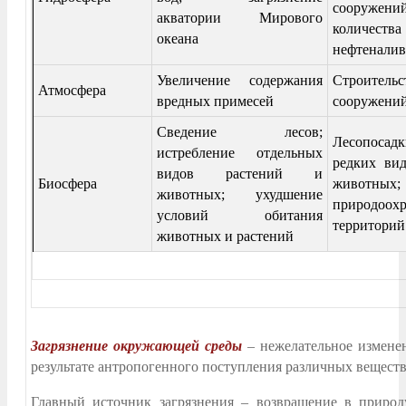
сооружен
акватории Мирового
количес
океана
нефтеналив
Увеличение содержания
Строитель
Атмосфера
вредных примесей
сооружени
Сведение лесов;
Лесопоса
истребление отдельных
редких ви
видов растений и
Биосфера
животны
животных; ухудшение
природоох
условий обитания
территорий
животных и растений
Загрязнение окружающей среды
– нежелательное изменен
результате антропогенного поступления различных веществ
Главный источник загрязнения – возвращение в приро