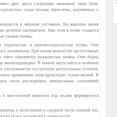
еняют друг друга следующие зональные типы почв:
подзолистые, серые лесные, чернозёмы, каштановые и
находится в мёрзлом состоянии. На короткое время
ко десятков сантиметров. При этом в почве создается
ые глеевые почвы.
 подзолистые и дерново-подзолистые почвы. Они
ого увлажнения. При малом количестве растительных
в тайге образуются подзолистые почвы. Они бедны
му малоплодородны. В южной части тайги и особенно
 увеличивается поступление растительных остатков,
возное промывание почв происходит только весной. В
муса, часть растворимых минеральных соединений
та и многолетней мерзлоты под лесами формируются
ранены в лесостепной и северной части степной зон,
колько может испариться с поверхности.