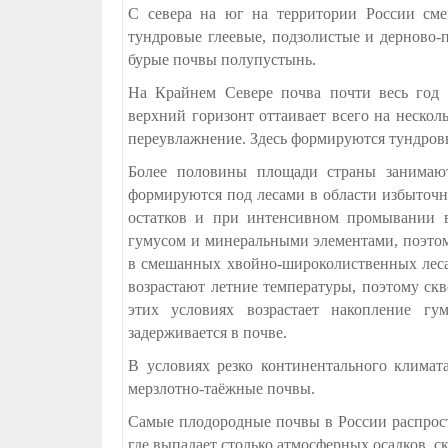
С севера на юг на территории России см
тундровые глеевые, подзолистые и дерново-
бурые почвы полупустынь.
На Крайнем Севере почва почти весь год 
верхний горизонт оттаивает всего на несколь
переувлажнение. Здесь формируются тундров
Более половины площади страны занимают
формируются под лесами в области избыточн
остатков и при интенсивном промывании 
гумусом и минеральными элементами, поэто
в смешанных хвойно-широколиственных лесах
возрастают летние температуры, поэтому ск
этих условиях возрастает накопление гу
задерживается в почве.
В условиях резко континентального клима
мерзлотно-таёжные почвы.
Самые плодородные почвы в России распрост
где выпадает столько атмосферных осадков, с