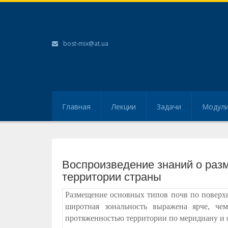
bost-mix@at.ua
Главная
Лекции
Задачи
Модул
Воспроизведение знаний о раз
территории страны
Размещение основных типов почв по поверхн
широтная зональность выражена ярче, че
протяженностью территории по меридиану и 