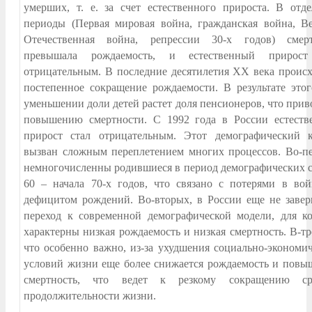
умерших, т. е. за счет естественного прироста. В отд
периоды (Первая мировая война, гражданская война, В
Отечественная война, репрессии 30-х годов) смерт
превышала рождаемость, и естественный прирос
отрицательным. В последние десятилетия XX века проис
постепенное сокращение рождаемости. В результате это
уменьшении доли детей растет доля пенсионеров, что прив
повышению смертности. С 1992 года в России естеств
прирост стал отрицательным. Этот демографический к
вызван сложным переплетением многих процессов. Во-п
немногочисленны родившиеся в период демографических 
60 – начала 70-х годов, что связано с потерями в во
дефицитом рождений. Во-вторых, в России еще не заве
переход к современной демографической модели, для к
характерны низкая рождаемость и низкая смертность. В-тр
что особенно важно, из-за ухудшения социально-экономи
условий жизни еще более снижается рождаемость и повы
смертность, что ведет к резкому сокращению ср
продолжительности жизни.