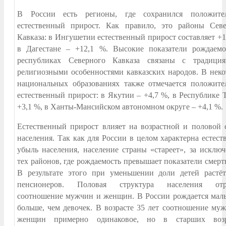
В России есть регионы, где сохранился положите
естественный прирост. Как правило, это районы Севе
Кавказа: в Ингушетии естественный прирост составляет +1
в Дагестане – +12,1 %. Высокие показатели рождаемо
республиках Северного Кавказа связаны с традици
религиозными особенностями кавказских народов. В нек
национальных образованиях также отмечается положит
естественный прирост: в Якутии – +4,7 %, в Республике 
+3,1 %, в Ханты-Мансийском автономном округе – +4,1 %.
Естественный прирост влияет на возрастной и половой 
населения. Так как для России в целом характерна естест
убыль населения, население страны «стареет», за исклю
тех районов, где рождаемость превышает показатели смерт
В результате этого при уменьшении доли детей растё
пенсионеров. Половая структура населения отр
соотношение мужчин и женщин. В России рождается мал
больше, чем девочек. В возрасте 35 лет соотношение му
женщин примерно одинаковое, но в старших возр