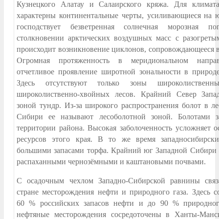
Кузнецкого Алатау и Салаирского кряжа. Для климат
характерны континентальные черты, усиливающиеся на 
господствует безветренная солнечная морозная п
столкновении арктических воздушных масс с разогрет
происходит возникновение циклонов, сопровождающееся 
Огромная протяженность в меридиональном направ
отчетливое проявление широтной зональности в природ
Здесь отсутствуют только зоны широколиствен
широколиственно-хвойных лесов. Крайний Север Запа
зоной тундр. Из-за широкого распространения болот в л
Сибири ее называют лесоболотной зоной. Болотами 
территории района. Высокая заболоченность усложняет 
ресурсов этого края. В то же время западносибирск
большими запасами торфа. Крайний юг Западной Сибири –
распаханными чернозёмными и каштановыми почвами.
С осадочным чехлом Западно-Сибирской равнины свя
стране месторождения нефти и природного газа. Здесь 
60 % российских запасов нефти и до 90 % природног
нефтяные месторождения сосредоточены в Ханты-Манс