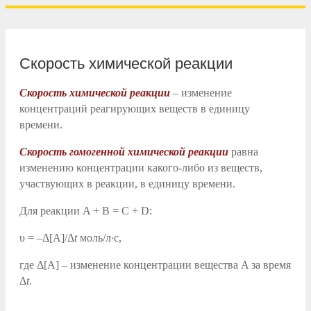
Скорость химической реакции
Скорость химической реакции
– изменение
концентраций реагирующих веществ в единицу
времени.
Скорость гомогенной химической реакции
равна
изменению концентрации
какого-либо
из веществ,
участвующих в реакции, в единицу времени.
Для реакции
A + B = C + D:
υ
= –Δ[A]/Δ
t
моль/л∙с,
где Δ[A] – изменение концентрации вещества A за время
Δ
t
.