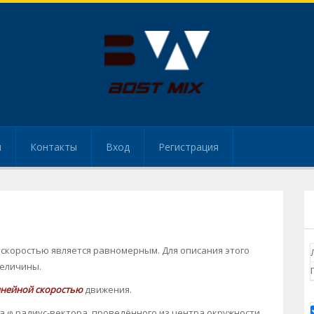
и
Контакты
Вход
Регистрация
 скоростью является равномерным. Для описания этого
еличины.
нейной скоростью
движения.
а φ радиус-вектора, проведённого из центра окружности