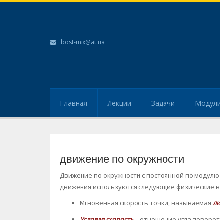
bost-mix@at.ua
Главная
Лекции
Задачи
Модул
движение по окружности
Движение по окружности с постоянной по модулю
движения используются следующие физические в
Мгновенная скорость точки, называемая
ли
Угловая скорость
– отношение угла поворот