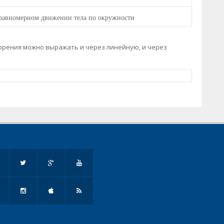
и равномерном движении тела по окружности
орения можно выражать и через линейную, и через