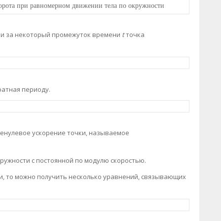
ворота при равномерном движении тела по окружности
сли за некоторый промежуток времени
t
точка
братная периоду.
енулевое ускорение точки, называемое
ружности с постоянной по модулю скоростью.
и, то можно получить несколько уравнений, связывающих