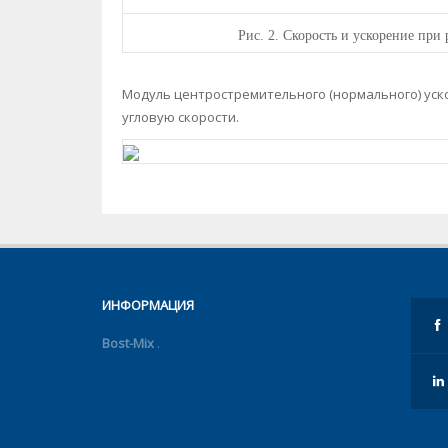
Рис.
2. Скорость и ускорение пр
Модуль центростремительного (нормального) уск
угловую скорости.
ИНФОРМАЦИЯ
Bost-Mix
.