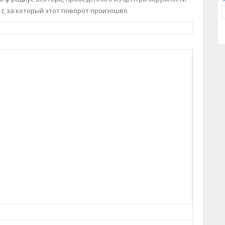
и
t
, за который этот поворот произошёл.