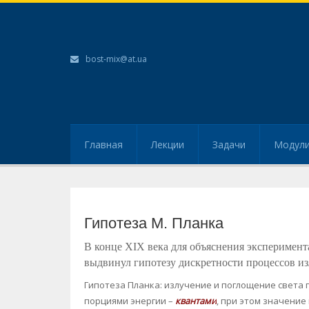
bost-mix@at.ua
Главная
Лекции
Задачи
Модул
Гипотеза М. Планка
В конце XIX века для объяснения эксперимен
выдвинул гипотезу дискретности процессов из
Гипотеза Планка: излучение и поглощение света
порциями энергии –
квантами
, при этом значени