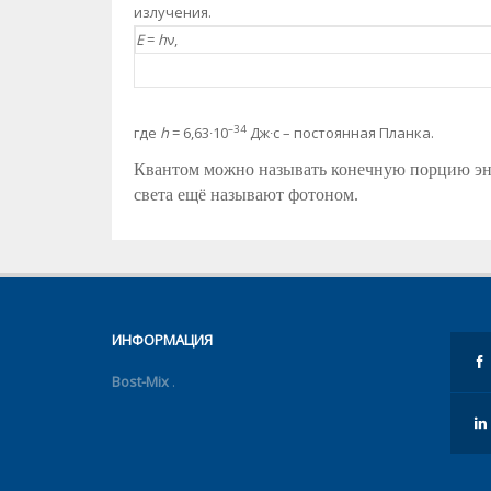
излучения.
E
=
h
ν,
–34
где
h
= 6,63∙10
Дж∙с
– постоянная Планка.
Квантом можно называть конечную порцию эн
света ещё называют фотоном.
ИНФОРМАЦИЯ
Bost-Mix
.