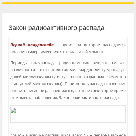
Закон радиоактивного распада
Период полураспада
– время, за которое распадается
половина ядер, имевшихся в начальный момент.
Периоды полураспада радиоактивных веществ сильно
различаются – от нескольких миллиардов лет (у урана) до
долей миллисекунды (у искусственно созданных элементов
– до долей микросекунды). Период полураспада позволяет
оценить число не распавшихся ядер через некоторое время
от момента наблюдения. Закон радиоактивного распада:
где
N
– число не распавшихся ядер;
N
– первоначальное