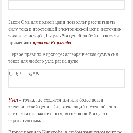
Закон Ома для полной цепи позволяет рассчитывать
силу тока в простейшей электрической цепи (источник
тока и резистор). Для расчёта цепей любой сложности
применяют
правила Кирхгофа
.
Первое правило Кирхгофа: алгебраическая сумма сил
токов для любого узла равна нулю.
I
+
I
+ ... +
I
= 0.
1
2
n
Узел
– точка, где сходятся три или более ветви
электрической цепи. Ток, втекающий в узел, обычно
считается положительным, вытекающий из узла –
отрицательным.
Второе правило Кирхгофа: в любом замкнутом контуре