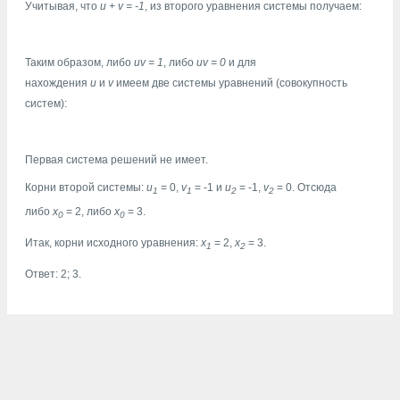
Учитывая, что
u + v = -1
, из второго уравнения системы получаем:
Таким образом, либо
uv = 1
, либо
uv = 0
и для
нахождения
u
и
v
имеем две системы уравнений (совокупность
систем):
Первая система решений не имеет.
Корни второй системы:
u
= 0,
v
= -1 и
u
= -1,
v
= 0. Отсюда
1
1
2
2
либо
x
= 2, либо
x
= 3.
0
0
Итак, корни исходного уравнения:
x
= 2,
x
= 3.
1
2
Ответ: 2; 3.