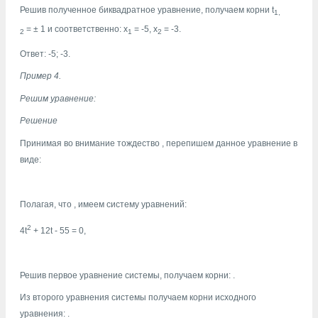
Решив полученное биквадратное уравнение, получаем корни t
1,
=
±
1 и соответственно: x
= -5, x
= -3.
2
1
2
Ответ: -5; -3.
Пример 4.
Решим уравнение:
Решение
Принимая во внимание тождество
, перепишем данное уравнение в
виде:
Полагая, что
, имеем систему уравнений:
2
4t
+ 12t - 55 = 0,
Решив первое уравнение системы, получаем корни:
.
Из второго уравнения системы получаем корни исходного
уравнения:
.