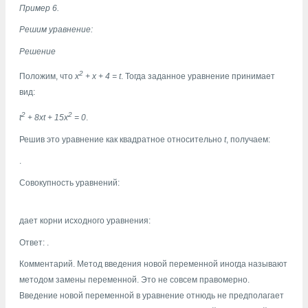
Пример 6.
Решим уравнение:
Решение
2
Положим, что
x
+ х + 4 = t
. Тогда заданное уравнение принимает
вид:
2
2
t
+ 8xt + 15x
= 0
.
Решив это уравнение как квадратное относительно
t
, получаем:
.
Совокупность уравнений:
дает корни исходного уравнения:
Ответ:
.
Комментарий. Метод введения новой переменной иногда называют
методом замены переменной. Это не совсем правомерно.
Введение новой переменной в уравнение отнюдь не предполагает