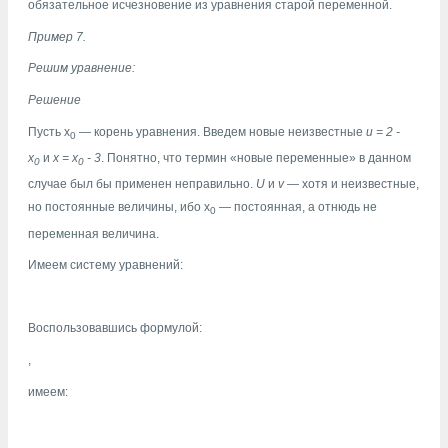
обязательное исчезновение из уравнения старой переменной.
Пример 7.
Решим уравнение:
Решение
Пусть x
— корень уравнения. Введем новые неизвестные
u = 2 -
0
x
и
х = x
- 3
. Понятно, что термин «новые переменные» в данном
0
0
случае был бы применен неправильно.
U
и
v
— хотя и неизвестные,
но постоянные величины, ибо х
— постоянная, а отнюдь не
0
переменная величина.
Имеем систему уравнений:
Воспользовавшись формулой:
,
имеем: