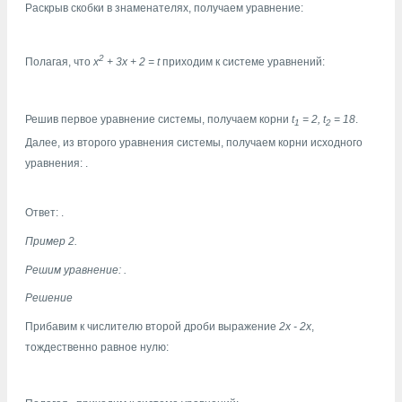
Раскрыв скобки в знаменателях, получаем уравнение:
2
Полагая, что
x
+ 3х + 2 = t
приходим к системе уравнений:
Решив первое уравнение системы, получаем корни
t
= 2, t
= 18
.
1
2
Далее, из второго уравнения системы, получаем корни исходного
уравнения: .
Ответ:
.
Пример 2.
Решим уравнение:
.
Решение
Прибавим к числителю второй дроби выражение
2х - 2х
,
тождественно равное нулю: