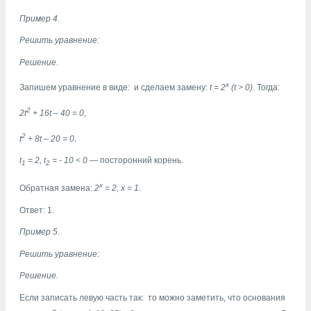
Пример 4.
Решить уравнение:
Решение.
x
Запишем уравнение в виде:
и сделаем замену:
t = 2
(t
>
0)
. Тогда:
2
2t
+ 16t – 40 = 0
,
2
t
+ 8t – 20 = 0
,
t
= 2, t
= - 10
<
0
— посторонний корень.
1
2
х
Обратная замена:
2
= 2, х = 1
.
Ответ: 1.
Пример 5.
Решить уравнение:
Решение.
Если записать левую часть так:
то можно заметить, что основания