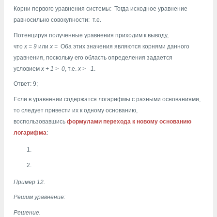
Корни первого уравнения системы:
Тогда исходное уравнение
равносильно совокупности:
т.е.
Потенцируя полученные уравнения приходим к выводу,
что
х = 9
или
х =
Оба этих значения являются корнями данного
уравнения, поскольку его область определения задается
условием
х + 1
>
0
, т.е.
х
>
-1
.
Ответ: 9;
Если в уравнении содержатся логарифмы с разными основаниями,
то следует привести их к одному основанию,
воспользовавшись
формулами перехода к новому основанию
логарифма
:
Пример 12.
Решим уравнение:
Решение.