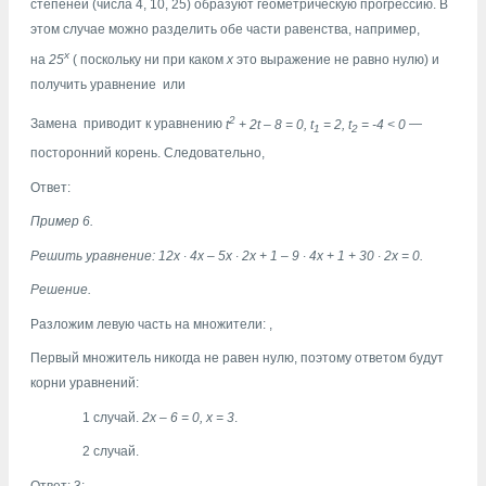
степеней (числа 4, 10, 25) образуют геометрическую прогрессию. В
этом случае можно разделить обе части равенства, например,
х
на
25
( поскольку ни при каком
х
это выражение не равно нулю) и
получить уравнение
или
2
Замена
приводит к уравнению
t
+ 2t – 8 = 0, t
= 2, t
= -4
<
0
—
1
2
посторонний корень. Следовательно,
Ответ:
Пример 6.
Решить уравнение:
12x
∙
4x – 5x
∙
2x + 1 – 9
∙
4x + 1 + 30
∙
2x = 0
.
Решение.
Разложим левую часть на множители:
,
Первый множитель никогда не равен нулю, поэтому ответом будут
корни уравнений:
1 случай.
2х – 6 = 0, х = 3
.
2 случай.
Ответ: 3;
.