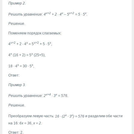
Пример 2.
x+2
x
x+2
x
Решить уравнение:
4
+ 2
∙
4
– 5
= 5
∙
5
.
Решение.
Поменяем порядок слагаемых:
x+2
x
x+2
x
4
+ 2
∙
4
= 5
+ 5
∙
5
,
x
x
4
(16 + 2) = 5
(25+5),
x
x
18
∙
4
= 30
∙
5
,
Ответ:
Пример 3.
х+4
х
Решить уравнение:
2
∙
3
= 576
.
Решение.
х
х
Преобразуем левую часть:
16
∙
(2
∙
3
) = 576
и разделим обе части
на 16:
6х = 36
,
х = 2
.
Ответ: 2.