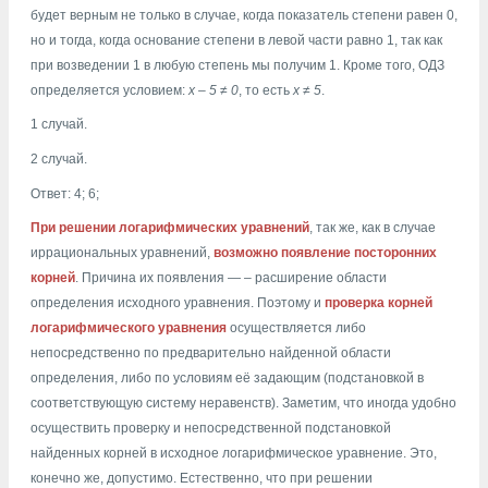
будет верным не только в случае, когда показатель степени равен 0,
но и тогда, когда основание степени в левой части равно 1, так как
при возведении 1 в любую степень мы получим 1. Кроме того, ОДЗ
определяется условием:
х – 5
≠
0
, то есть
х
≠
5
.
1 случай.
2 случай.
Ответ: 4; 6;
При решении логарифмических уравнений
, так же, как в случае
иррациональных уравнений,
возможно появление посторонних
корней
. Причина их появления — – расширение области
определения исходного уравнения. Поэтому и
проверка корней
логарифмического уравнения
осуществляется либо
непосредственно по предварительно найденной области
определения, либо по условиям её задающим (подстановкой в
соответствующую систему неравенств). Заметим, что иногда удобно
осуществить проверку и непосредственной подстановкой
найденных корней в исходное логарифмическое уравнение. Это,
конечно же, допустимо. Естественно, что при решении