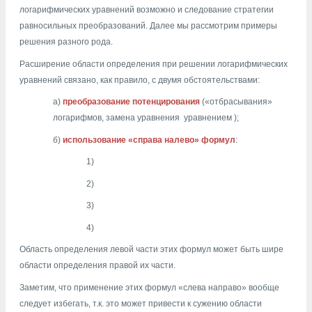
логарифмических уравнений возможно и следование стратегии
равносильных преобразований. Далее мы рассмотрим примеры
решения разного рода.
Расширение области определения при решении логарифмических
уравнений связано, как правило, с двумя обстоятельствами:
а)
преобразование потенцирования
(«отбрасывания»
логарифмов, замена уравнения
уравнением
);
б)
использование «справа налево» формул
:
1)
2)
3)
4)
Область определения левой части этих формул может быть шире
области определения правой их части.
Заметим, что применение этих формул «слева направо» вообще
следует избегать, т.к. это может привести к сужению области